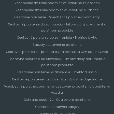
dovolenkovou destináciou najmä pre rodiny s deťmi. Pláže
Všeobecné zmluvné podmienky účasti na zájazdoch
sa radia k najčistejším z celého pobrežia a pozvoľným
Všeobecné zmluvné podmienky účasti na službách
vstupom do mora sú bezpečné pre deti a neplavcov.
Cestovné poistenie - Všeobecné poistné podmienky
Niekoľko kilometrovú pobrežnú promenádu lemujú stovky
kvetov, paliem, reštaurácií, obchodov a luxusných hotelov.
Cestovné poistenie do zahraničia - Informačný dokument o
Atrakciou mesta sú fontány, ktoré každý deň vo večerných
poistnom produkte
hodinách vytvárajú nádherné svetelné efekty. Dovolenka
Cestovné poistenie do zahraničia - Prehľad krytia
v oblasti
Salou
patrí k najobľúbenejším dovolenkám turistov
Sadzby cestovného poistenia
z celého sveta. Vzdialenosť od letiska v Barcelone je
Cestovné poistenie – prehlad krytia produktu CP PLUS – novinka
približne 60 minút.
Cestovné poistenie na Slovensku - Informačný dokument o
poistnom produkte
MALORKA
Cestovné poistenie na Slovensku - Prehľad krytia
Malorka
je čarokrásny ostrov, nazývaný tiež ostrovom
Cestovné poistenie na Slovensku - Zvláštne dojednanie
pomarančovníkov, citrónovníkov a paliem a je najväčší
Všeobecné poistné podmienky cestovného poistenia k poisteniu
nielen z Baleárských ostrovov, ale aj najväčší ostrov
vozidla
Španielska
. Leží v západnej časti Stredozemného mora,
Ochrana osobných údajov pre poistenie
ostrov je 110 km, a preto je ideálnym miestom, ktoré sa oplatí
Ochrana osobných údajov
preskúmať či už autom alebo na fakultatívnych výletoch.
Verejný prísľub - Covid