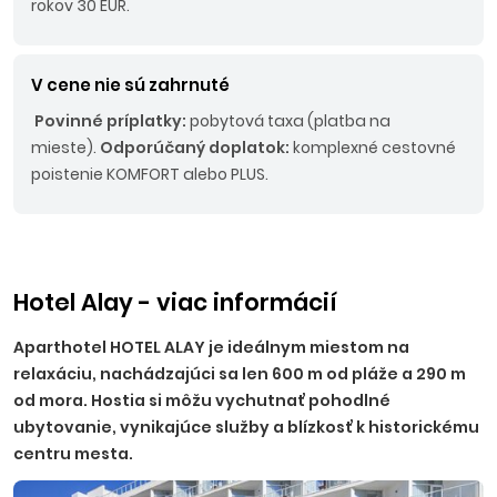
rokov 30 EUR.
V cene nie sú zahrnuté
Povinné príplatky:
pobytová taxa (platba na
mieste).
Odporúčaný doplatok:
komplexné cestovné
poistenie KOMFORT alebo PLUS.
Hotel Alay - viac informácií
Aparthotel HOTEL ALAY je ideálnym miestom na
relaxáciu, nachádzajúci sa len 600 m od pláže a 290 m
od mora. Hostia si môžu vychutnať pohodlné
ubytovanie, vynikajúce služby a blízkosť k historickému
centru mesta.