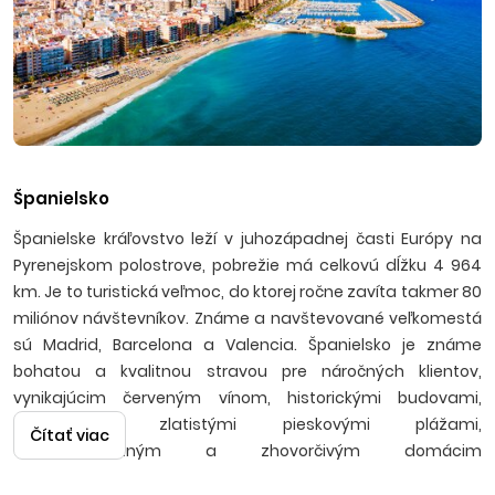
Španielsko
Španielske kráľovstvo leží v juhozápadnej časti Európy na
Pyrenejskom polostrove, pobrežie má celkovú dĺžku 4 964
km. Je to turistická veľmoc, do ktorej ročne zavíta takmer 80
miliónov návštevníkov. Známe a navštevované veľkomestá
sú Madrid, Barcelona a Valencia. Španielsko je známe
bohatou a kvalitnou stravou pre náročných klientov,
vynikajúcim červeným vínom, historickými budovami,
pamiatkami, zlatistými pieskovými plážami,
Čítať viac
temperamentným a zhovorčivým domácim
obyvateľstvom užívajúcim si stabilné slnečné počasie a