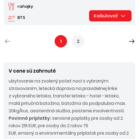
raňajky
Kalkulovať
BTS
1
2
V cene sú zahrnuté
ubytovanie na zvolený počet nocí s vybraným
stravovaním, letecká doprava na pravidelnej linke
z vybraného letiska, transfer letisko - hotel - letisko,
malá príručná batožina, batožina do podpalubia max.
20kg/kus, asistenčná služba, poistenie insolventnosti.
Povinné príplatky:
servisné poplatky pre osoby od 2
rokov 215 EUR, pre osoby do 2 rokov 75
EUR, emisný a environmentálny príplatok pre osoby od 2