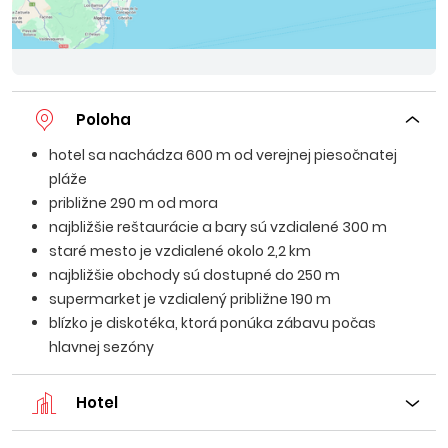
Poloha
hotel sa nachádza 600 m od verejnej piesočnatej
pláže
približne 290 m od mora
najbližšie reštaurácie a bary sú vzdialené 300 m
staré mesto je vzdialené okolo 2,2 km
najbližšie obchody sú dostupné do 250 m
supermarket je vzdialený približne 190 m
blízko je diskotéka, ktorá ponúka zábavu počas
hlavnej sezóny
Hotel