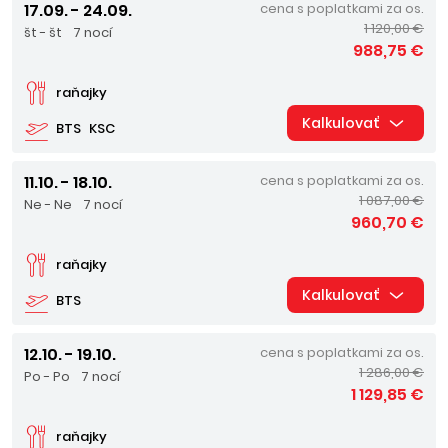
17.09. - 24.09.
cena s poplatkami za os.
1 120,00 €
št - št
7 nocí
988,75 €
raňajky
Kalkulovať
BTS
KSC
11.10. - 18.10.
cena s poplatkami za os.
1 087,00 €
Ne - Ne
7 nocí
960,70 €
raňajky
Kalkulovať
BTS
12.10. - 19.10.
cena s poplatkami za os.
1 286,00 €
Po - Po
7 nocí
1 129,85 €
raňajky