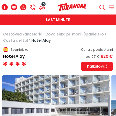
0
LAST MINUTE
Cestovná kancelária
>
Dovolenka pri mori
>
Španielsko
>
Costa del Sol
>
Hotel Alay
Španielsko
Cena s poplatkami
Hotel Alay
820 €
od
921 €
Kalkulovať