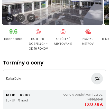
9.6
Hodnotenie
HOTEL PRE
OBĽÚBENÉ
PLÁŽ 50
BLíZ
DOSPELÝCH -
UBYTOVANIE
METROV
OD 16 ROKOV
Termíny a ceny
Kalkulácia
13.08. - 18.08.
cena s poplatkami za os.
1 396,00 €
št - Ut
5 nocí
1 223,35 €