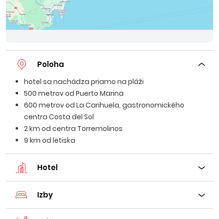
Poloha
hotel sa nachádza priamo na pláži
500 metrov od Puerto Marina
600 metrov od La Carihuela, gastronomického
centra Costa del Sol
2 km od centra Torremolinos
9 km od letiska
Hotel
Izby