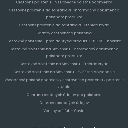
Cestovné poistenie - Všeobecné poistné podmienky
Niekoľko kilometrovú pobrežnú promenádu lemujú stovky
kvetov, paliem, reštaurácií, obchodov a luxusných hotelov.
Cestovné poistenie do zahraničia - Informačný dokument o
Atrakciou mesta sú fontány, ktoré každý deň vo večerných
poistnom produkte
hodinách vytvárajú nádherné svetelné efekty. Dovolenka
Cestovné poistenie do zahraničia - Prehľad krytia
v oblasti
Salou
patrí k najobľúbenejším dovolenkám turistov
Sadzby cestovného poistenia
z celého sveta. Vzdialenosť od letiska v Barcelone je
Cestovné poistenie – prehlad krytia produktu CP PLUS – novinka
približne 60 minút.
Cestovné poistenie na Slovensku - Informačný dokument o
poistnom produkte
MALORKA
Cestovné poistenie na Slovensku - Prehľad krytia
Malorka
je čarokrásny ostrov, nazývaný tiež ostrovom
Cestovné poistenie na Slovensku - Zvláštne dojednanie
pomarančovníkov, citrónovníkov a paliem a je najväčší
Všeobecné poistné podmienky cestovného poistenia k poisteniu
nielen z Baleárských ostrovov, ale aj najväčší ostrov
vozidla
Španielska
. Leží v západnej časti Stredozemného mora,
Ochrana osobných údajov pre poistenie
ostrov je 110 km, a preto je ideálnym miestom, ktoré sa oplatí
Ochrana osobných údajov
preskúmať či už autom alebo na fakultatívnych výletoch.
Verejný prísľub - Covid
Jeho najväčším a zároveň i hlavným mestom je Palma de
Mallorca. Palma de Mallorca sa pýši nádhernou katedrálou
a množstvom menších pláží. Dovolenka na
Malorke
je