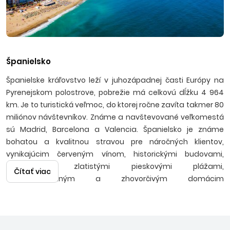
Španielsko
Španielske kráľovstvo leží v juhozápadnej časti Európy na
Pyrenejskom polostrove, pobrežie má celkovú dĺžku 4 964
km. Je to turistická veľmoc, do ktorej ročne zavíta takmer 80
miliónov návštevníkov. Známe a navštevované veľkomestá
sú Madrid, Barcelona a Valencia. Španielsko je známe
bohatou a kvalitnou stravou pre náročných klientov,
vynikajúcim červeným vínom, historickými budovami,
pamiatkami, zlatistými pieskovými plážami,
Čítať viac
temperamentným a zhovorčivým domácim
obyvateľstvom užívajúcim si stabilné slnečné počasie a
teplé letné noci v tanečnom rytme flamenca. Ak hľadáte
výhodné ponuky na poslednú chvíľu, pozrite si aj naše
last
minute dovolenky v Španielsku
, kde často nájdete