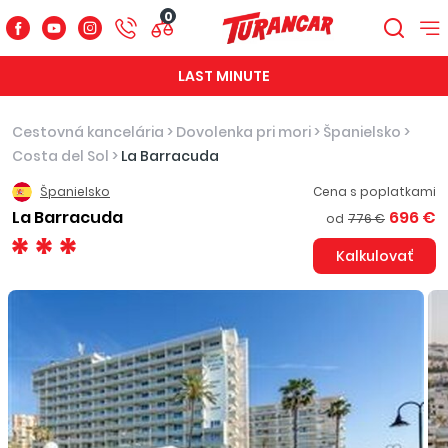
0
LAST MINUTE
Cestovná kancelária
>
Dovolenka pri mori
>
Španielsko
>
Costa del Sol
>
La Barracuda
Španielsko
Cena s poplatkami
La Barracuda
696 €
od
776 €
Kalkulovať