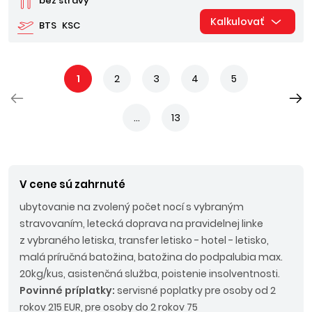
bez stravy
Kalkulovať
BTS
KSC
1
2
3
4
5
...
13
V cene sú zahrnuté
ubytovanie na zvolený počet nocí s vybraným
stravovaním, letecká doprava na pravidelnej linke
z vybraného letiska, transfer letisko - hotel - letisko,
malá príručná batožina, batožina do podpalubia max.
20kg/kus, asistenčná služba, poistenie insolventnosti.
Povinné príplatky:
servisné poplatky pre osoby od 2
rokov 215 EUR, pre osoby do 2 rokov 75