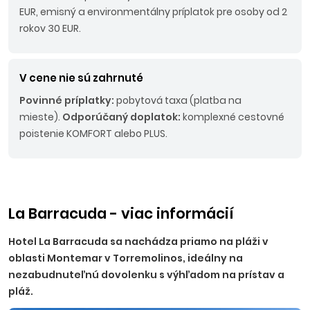
EUR, emisný a environmentálny príplatok pre osoby od 2
rokov 30 EUR.
V cene nie sú zahrnuté
Povinné príplatky:
pobytová taxa (platba na
mieste).
Odporúčaný doplatok:
komplexné cestovné
poistenie KOMFORT alebo PLUS.
La Barracuda - viac informácií
Hotel La Barracuda sa nachádza priamo na pláži v
oblasti Montemar v Torremolinos, ideálny na
nezabudnuteľnú dovolenku s výhľadom na prístav a
pláž.