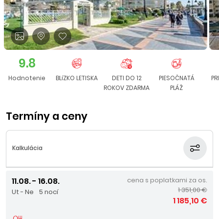
9.8
Hodnotenie
BLíZKO LETISKA
DETI DO 12
PIESOČNATÁ
PR
ROKOV ZDARMA
PLÁŽ
Termíny a ceny
Kalkulácia
11.08. - 16.08.
cena s poplatkami za os.
1 351,00 €
Ut - Ne
5 nocí
1 185,10 €