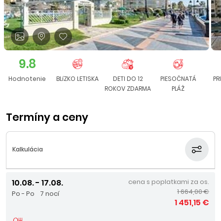
9.8
Hodnotenie
BLíZKO LETISKA
DETI DO 12
PIESOČNATÁ
PR
ROKOV ZDARMA
PLÁŽ
Termíny a ceny
Kalkulácia
10.08. - 17.08.
cena s poplatkami za os.
1 664,00 €
Po - Po
7 nocí
1 451,15 €