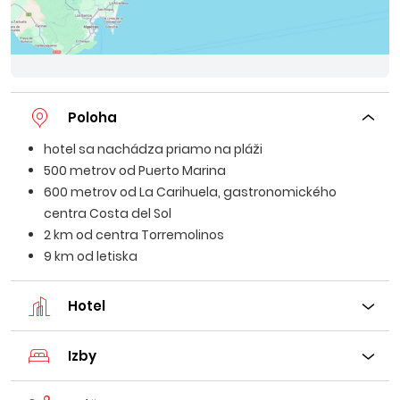
Poloha
hotel sa nachádza priamo na pláži
500 metrov od Puerto Marina
600 metrov od La Carihuela, gastronomického
centra Costa del Sol
2 km od centra Torremolinos
9 km od letiska
Hotel
Izby