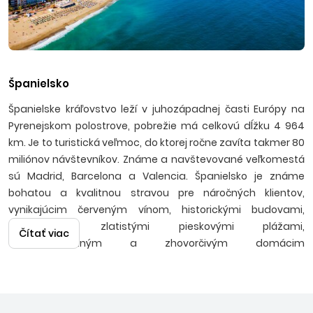
Španielsko
Španielske kráľovstvo leží v juhozápadnej časti Európy na
Pyrenejskom polostrove, pobrežie má celkovú dĺžku 4 964
km. Je to turistická veľmoc, do ktorej ročne zavíta takmer 80
miliónov návštevníkov. Známe a navštevované veľkomestá
sú Madrid, Barcelona a Valencia. Španielsko je známe
bohatou a kvalitnou stravou pre náročných klientov,
vynikajúcim červeným vínom, historickými budovami,
pamiatkami, zlatistými pieskovými plážami,
Čítať viac
temperamentným a zhovorčivým domácim
obyvateľstvom užívajúcim si stabilné slnečné počasie a
teplé letné noci v tanečnom rytme flamenca. Ak hľadáte
výhodné ponuky na poslednú chvíľu, pozrite si aj naše
last
minute dovolenky v Španielsku
, kde často nájdete