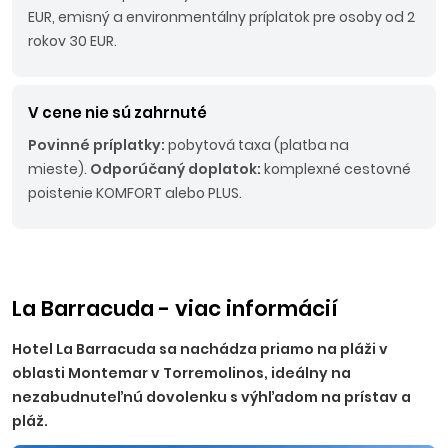
EUR, emisný a environmentálny príplatok pre osoby od 2
rokov 30 EUR.
V cene nie sú zahrnuté
Povinné príplatky:
pobytová taxa (platba na
mieste).
Odporúčaný doplatok:
komplexné cestovné
poistenie KOMFORT alebo PLUS.
La Barracuda - viac informácií
Hotel La Barracuda sa nachádza priamo na pláži v
oblasti Montemar v Torremolinos, ideálny na
nezabudnuteľnú dovolenku s výhľadom na prístav a
pláž.