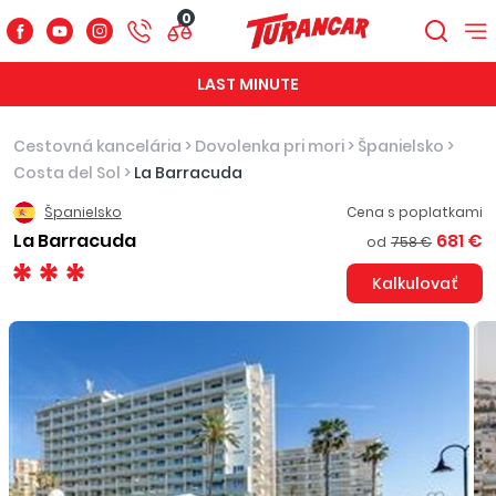
0
LAST MINUTE
Cestovná kancelária
>
Dovolenka pri mori
>
Španielsko
>
Costa del Sol
>
La Barracuda
Španielsko
Cena s poplatkami
La Barracuda
681 €
od
758 €
Kalkulovať