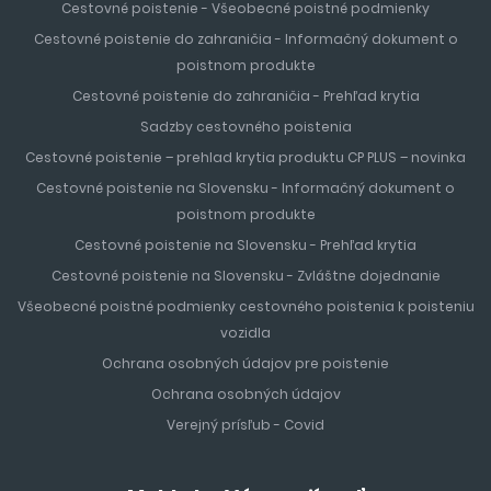
Cestovné poistenie - Všeobecné poistné podmienky
Niekoľko kilometrovú pobrežnú promenádu lemujú stovky
kvetov, paliem, reštaurácií, obchodov a luxusných hotelov.
Cestovné poistenie do zahraničia - Informačný dokument o
Atrakciou mesta sú fontány, ktoré každý deň vo večerných
poistnom produkte
hodinách vytvárajú nádherné svetelné efekty. Dovolenka
Cestovné poistenie do zahraničia - Prehľad krytia
v oblasti
Salou
patrí k najobľúbenejším dovolenkám turistov
Sadzby cestovného poistenia
z celého sveta. Vzdialenosť od letiska v Barcelone je
Cestovné poistenie – prehlad krytia produktu CP PLUS – novinka
približne 60 minút.
Cestovné poistenie na Slovensku - Informačný dokument o
poistnom produkte
MALORKA
Cestovné poistenie na Slovensku - Prehľad krytia
Malorka
je čarokrásny ostrov, nazývaný tiež ostrovom
Cestovné poistenie na Slovensku - Zvláštne dojednanie
pomarančovníkov, citrónovníkov a paliem a je najväčší
Všeobecné poistné podmienky cestovného poistenia k poisteniu
nielen z Baleárských ostrovov, ale aj najväčší ostrov
vozidla
Španielska
. Leží v západnej časti Stredozemného mora,
Ochrana osobných údajov pre poistenie
ostrov je 110 km, a preto je ideálnym miestom, ktoré sa oplatí
Ochrana osobných údajov
preskúmať či už autom alebo na fakultatívnych výletoch.
Verejný prísľub - Covid
Jeho najväčším a zároveň i hlavným mestom je Palma de
Mallorca. Palma de Mallorca sa pýši nádhernou katedrálou
a množstvom menších pláží. Dovolenka na
Malorke
je