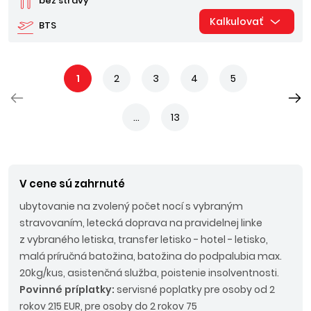
bez stravy
Kalkulovať
BTS
1
2
3
4
5
...
13
V cene sú zahrnuté
ubytovanie na zvolený počet nocí s vybraným
stravovaním, letecká doprava na pravidelnej linke
z vybraného letiska, transfer letisko - hotel - letisko,
malá príručná batožina, batožina do podpalubia max.
20kg/kus, asistenčná služba, poistenie insolventnosti.
Povinné príplatky:
servisné poplatky pre osoby od 2
rokov 215 EUR, pre osoby do 2 rokov 75