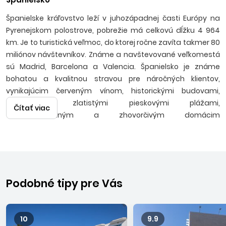
Španielske kráľovstvo leží v juhozápadnej časti Európy na
Pyrenejskom polostrove, pobrežie má celkovú dĺžku 4 964
km. Je to turistická veľmoc, do ktorej ročne zavíta takmer 80
miliónov návštevníkov. Známe a navštevované veľkomestá
sú Madrid, Barcelona a Valencia. Španielsko je známe
bohatou a kvalitnou stravou pre náročných klientov,
vynikajúcim červeným vínom, historickými budovami,
pamiatkami, zlatistými pieskovými plážami,
Čítať viac
temperamentným a zhovorčivým domácim
obyvateľstvom užívajúcim si stabilné slnečné počasie a
teplé letné noci v tanečnom rytme flamenca. Ak hľadáte
výhodné ponuky na poslednú chvíľu, pozrite si aj naše
last
minute dovolenky v Španielsku
, kde často nájdete
atraktívne ceny, alebo objavte ďalšie
last minute
Podobné tipy pre Vás
dovolenky
naprieč obľúbenými destináciami.
Letecké
zájazdy
sú realizované s odletmi z Bratislavy a Košíc na
letisko v Barcelone, kde robíme aj fakultatívne a
poznávacie
10
9.9
zájazdy
.