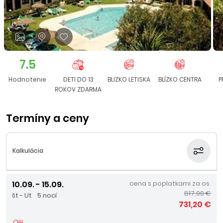
7.5
Hodnotenie
DETI DO 13
BLíZKO LETISKA
BLÍZKO CENTRA
P
ROKOV ZDARMA
Termíny a ceny
Kalkulácia
10.09. - 15.09.
cena s poplatkami za os.
817,00 €
št - Ut
5 nocí
731,20 €