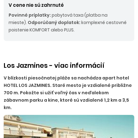
V cene nie sú zahrnuté
Povinné príplatky:
pobytová taxa (platba na
mieste).
Odporúčaný doplatok:
komplexné cestovné
poistenie KOMFORT alebo PLUS.
Los Jazmines - viac informácií
V blízkosti piesočnatej pláže sa nachádza apart hotel
HOTEL LOS JAZMINES. Staré mesto je vzdialené približne
700 m. Pokožte si užiť voľný čas v neďalekom
zábavnom parku a kine, ktoré sú vzdialené 1,2 km a 3,5
km.