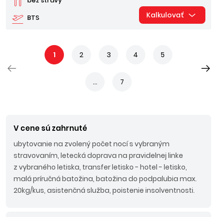
bez stravy
Kalkulovať
BTS
1
2
3
4
5
...
7
V cene sú zahrnuté
ubytovanie na zvolený počet nocí s vybraným
stravovaním, letecká doprava na pravidelnej linke
z vybraného letiska, transfer letisko - hotel - letisko,
malá príručná batožina, batožina do podpalubia max.
20kg/kus, asistenčná služba, poistenie insolventnosti.