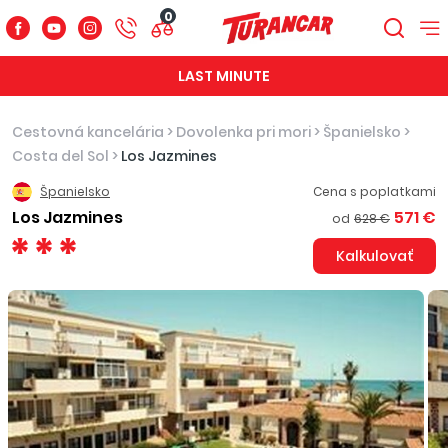
0
LAST MINUTE
Cestovná kancelária
>
Dovolenka pri mori
>
Španielsko
>
Costa del Sol
>
Los Jazmines
Španielsko
Cena s poplatkami
Los Jazmines
571 €
od
628 €
Kalkulovať