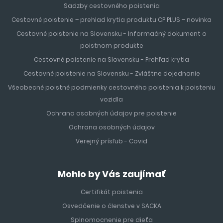
z celého sveta. Vzdialenosť od letiska v Barcelone je
Sadzby cestovného poistenia
približne 60 minút.
Cestovné poistenie – prehlad krytia produktu CP PLUS – novinka
Cestovné poistenie na Slovensku - Informačný dokument o
MALORKA
poistnom produkte
Cestovné poistenie na Slovensku - Prehľad krytia
Malorka
je čarokrásny ostrov, nazývaný tiež ostrovom
Cestovné poistenie na Slovensku - Zvláštne dojednanie
pomarančovníkov, citrónovníkov a paliem a je najväčší
Všeobecné poistné podmienky cestovného poistenia k poisteniu
nielen z Baleárských ostrovov, ale aj najväčší ostrov
vozidla
Španielska
. Leží v západnej časti Stredozemného mora,
ostrov je 110 km, a preto je ideálnym miestom, ktoré sa oplatí
Ochrana osobných údajov pre poistenie
preskúmať či už autom alebo na fakultatívnych výletoch.
Ochrana osobných údajov
Jeho najväčším a zároveň i hlavným mestom je Palma de
Verejný prísľub - Covid
Mallorca. Palma de Mallorca sa pýši nádhernou katedrálou
a množstvom menších pláží. Dovolenka na
Malorke
je
Mohlo by Vás zaujímať
ideálnou voľbou pre mladých, ktorí vyhľadávajú rušný nočný
život, ale aj pre rodiny s deťmi vďaka svojim nádherným
Certifikát poistenia
plážam s krištáľovo čistou vodou.
Osvedčenie o členstve v SACKA
Splnomocnenie pre dieťa
LANZAROTE