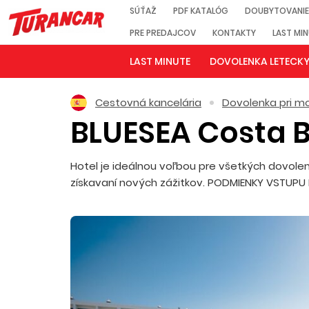
SÚŤAŽ
PDF KATALÓG
DOUBYTOVANIE
PRE PREDAJCOV
KONTAKTY
LAST MI
LAST MINUTE
DOVOLENKA LETECK
Cestovná kancelária
Dovolenka pri mo
BLUESEA Costa 
Hotel je ideálnou voľbou pre všetkých dovolen
získavaní nových zážitkov. PODMIENKY VSTUPU