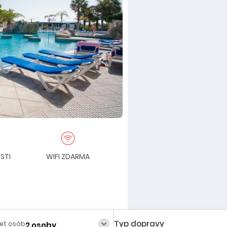
STI
WIFI ZDARMA
ANIMÁCIE
KL
Typ dopravy
et osôb
2 osoby