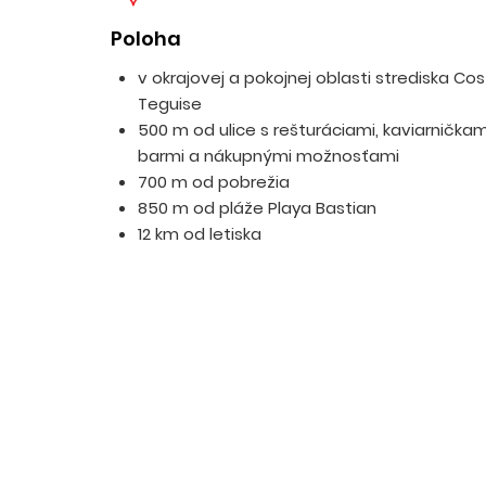
Poloha
v okrajovej a pokojnej oblasti strediska Co
Teguise
500 m od ulice s rešturáciami, kaviarničkam
barmi a nákupnými možnosťami
700 m od pobrežia
850 m od pláže Playa Bastian
12 km od letiska