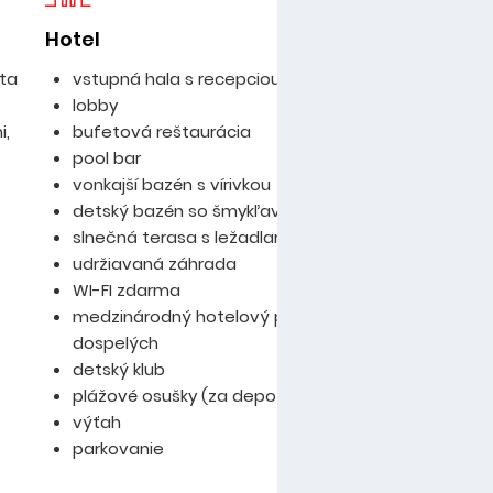
Hotel
Iz
sta
vstupná hala s recepciou
lobby
i,
bufetová reštaurácia
pool bar
vonkajší bazén s vírivkou
detský bazén so šmykľavkou
slnečná terasa s ležadlami a slnečníkmi
udržiavaná záhrada
WI-FI zdarma
medzinárodný hotelový program pre deti a
dospelých
detský klub
plážové osušky (za depozit)
výťah
parkovanie