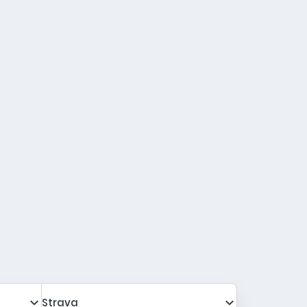
IMATIZOVANÉ IZBY
PIESOČNATÁ PLÁŽ
Strava