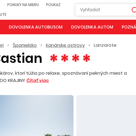
PONUKY NA MIERU
POUKAZ
NUTE
Y
DOVOLENKA AUTOBUSOM
DOVOLENKA AUTOM
POZNÁ
ri
Španielsko
Kanárske ostrovy
Lanzarote
Bastian
károv, ktorí túžia po relaxe, spoznávaní pekných miest a
 DO KRAJINY
Čítať viac