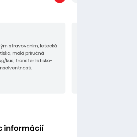
V cene nie sú zahrn
ným stravovaním, letecká
Povinné príplatky:
servis
tiska, malá príručná
pre osoby do 2 rokov 75 
/kus, transfer letisko-
osoby od 2 rokov 30 EUR,
insolventnosti.
EUR/osoba/noc (podľa kat
mieste).
Odporúčaný do
KOMFORT alebo PLUS.
c informácií