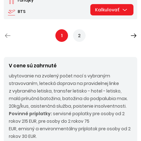
raňajky
Kalkulovať
BTS
1
2
V cene sú zahrnuté
ubytovanie na zvolený počet nocí s vybraným
stravovaním, letecká doprava na pravidelnej linke
z vybraného letiska, transfer letisko - hotel - letisko,
malá príručná batožina, batožina do podpalubia max.
20kg/kus, asistenčná služba, poistenie insolventnosti.
Povinné príplatky:
servisné poplatky pre osoby od 2
rokov 215 EUR, pre osoby do 2 rokov 75
EUR, emisný a environmentálny príplatok pre osoby od 2
rokov 30 EUR.