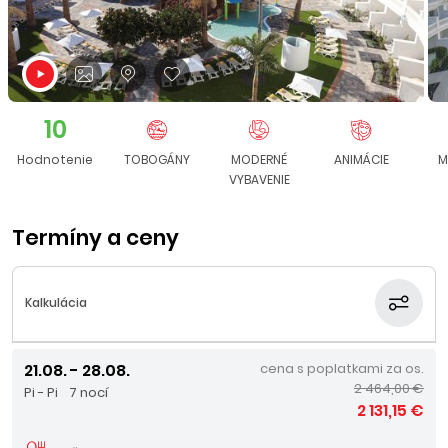
10
Hodnotenie
TOBOGÁNY
MODERNÉ
ANIMÁCIE
M
VYBAVENIE
Termíny a ceny
Kalkulácia
21.08. - 28.08.
cena s poplatkami za os.
2 464,00 €
Pi - Pi
7 nocí
2 131,15 €