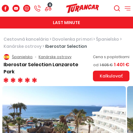
0
LAST MINUTE
Cestovná kancelária
>
Dovolenka pri mori
>
Španielsko
>
Kanárske ostrovy
>
Iberostar Selection
Španielsko
Kanárske ostrovy
Cena s poplatkami
Iberostar Selection Lanzarote
1 401 €
od
1 605 €
Park
Kalkulovať