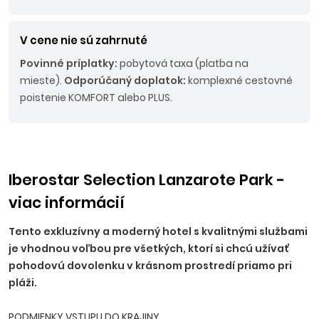
V cene nie sú zahrnuté
Povinné príplatky:
pobytová taxa (platba na
mieste).
Odporúčaný doplatok:
komplexné cestovné
poistenie KOMFORT alebo PLUS.
Iberostar Selection Lanzarote Park -
viac informácií
Tento exkluzívny a moderný hotel s kvalitnými službami
je vhodnou voľbou pre všetkých, ktorí si chcú užívať
pohodovú dovolenku v krásnom prostredí priamo pri
pláži.
PODMIENKY VSTUPU DO KRAJINY