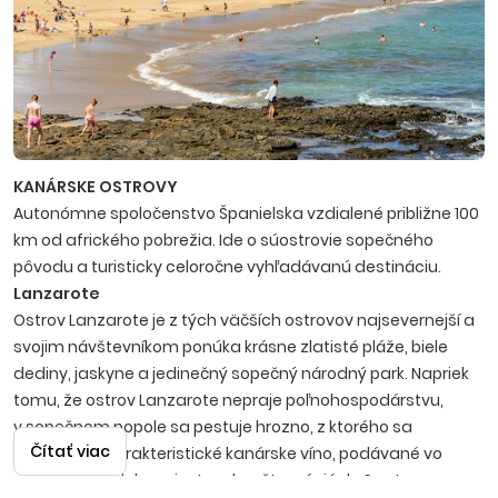
KANÁRSKE OSTROVY
Autonómne spoločenstvo Španielska vzdialené približne 100
km od afrického pobrežia. Ide o súostrovie sopečného
pôvodu a turisticky celoročne vyhľadávanú destináciu.
Lanzarote
Ostrov Lanzarote je z tých väčších ostrovov najsevernejší a
svojim návštevníkom ponúka krásne zlatisté pláže, biele
dediny, jaskyne a jedinečný sopečný národný park. Napriek
tomu, že ostrov Lanzarote nepraje poľnohospodárstvu,
v sopečnom popole sa pestuje hrozno, z ktorého sa
Čítať viac
produkuje charakteristické kanárske víno, podávané vo
vinárstvach alebo miestnych reštauráciách. S ostrovom