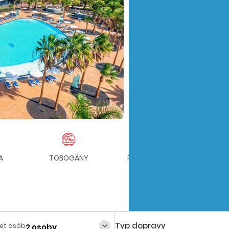
A
TOBOGÁNY
PRE RODINY S DEŤMI
Typ dopravy
et osôb
2 osoby