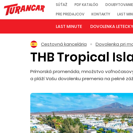
SÚŤAŽ
PDF KATALÓG
DOUBYTOVANIE
PRE PREDAJCOV
KONTAKTY
LAST MI
LAST MINUTE
DOVOLENKA LETECK
Cestovná kancelária
Dovolenka pri mo
THB Tropical Is
Prímorská promenáda, množstvo voľnočasových 
a pláží Vašu dovolenku premenia na pekné zážitk