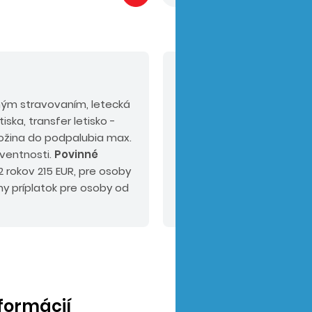
V cene nie sú zahrn
ným stravovaním, letecká
Povinné príplatky:
pobyt
iska, transfer letisko -
mieste).
Odporúčaný do
atožina do podpalubia max.
KOMFORT alebo PLUS.
lventnosti.
Povinné
 rokov 215 EUR, pre osoby
ny príplatok pre osoby od
nformácií