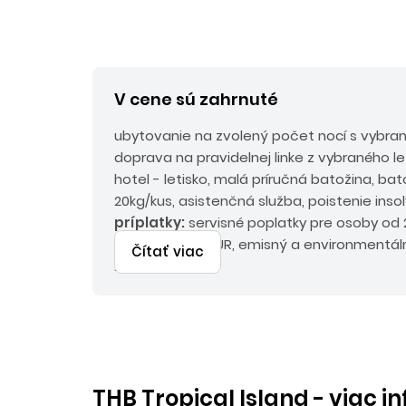
V cene sú zahrnuté
ubytovanie na zvolený počet nocí s vybra
doprava na pravidelnej linke z vybraného let
hotel - letisko, malá príručná batožina, b
20kg/kus, asistenčná služba, poistenie inso
príplatky:
servisné poplatky pre osoby od 2
do 2 rokov 75 EUR, emisný a environmentál
Čítať viac
2 rokov 30 EUR.
THB Tropical Island - viac i