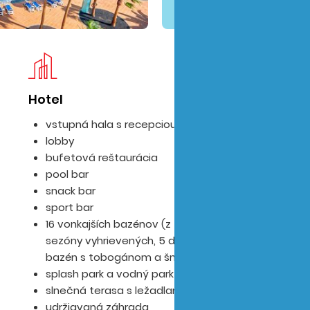
Hotel
Iz
vstupná hala s recepciou
lobby
bufetová reštaurácia
pool bar
snack bar
sport bar
16 vonkajších bazénov (z toho 8 počas zimnej
sezóny vyhrievených, 5 detských - z toho 1
bazén s tobogánom a šmykľavkami)
splash park a vodný park pre deti
slnečná terasa s ležadlami a slnečníkmi
udržiavaná záhrada