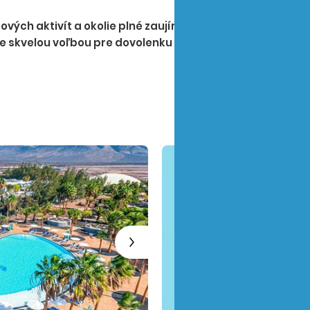
ch aktivít a okolie plné zaujímavej prírody a pláží V
 je skvelou voľbou pre dovolenku s deťmi, najmä pre veľké