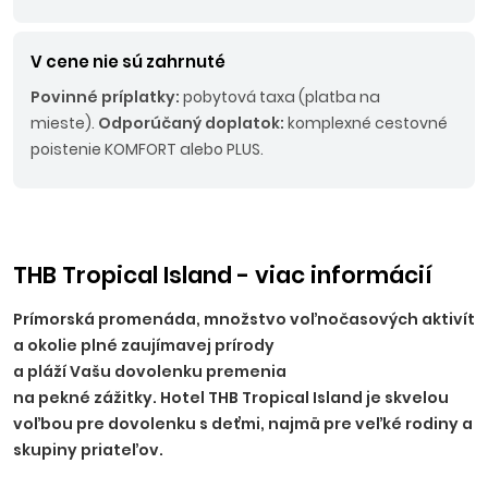
V cene nie sú zahrnuté
Povinné príplatky:
pobytová taxa (platba na
mieste).
Odporúčaný doplatok:
komplexné cestovné
poistenie KOMFORT alebo PLUS.
THB Tropical Island - viac informácií
Prímorská promenáda, množstvo voľnočasových aktivít
a okolie plné zaujímavej prírody
a pláží Vašu dovolenku premenia
na pekné zážitky. Hotel THB Tropical Island je skvelou
voľbou pre dovolenku s deťmi, najmä pre veľké rodiny a
skupiny priateľov.