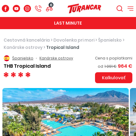
0
LAST MINUTE
Cestovná kancelária
>
Dovolenka pri mori
>
Španielsko
>
Kanárske ostrovy
>
Tropical Island
Španielsko
Kanárske ostrovy
Cena s poplatkami
THB Tropical Island
964 €
od
1 091 €
Kalkulovať