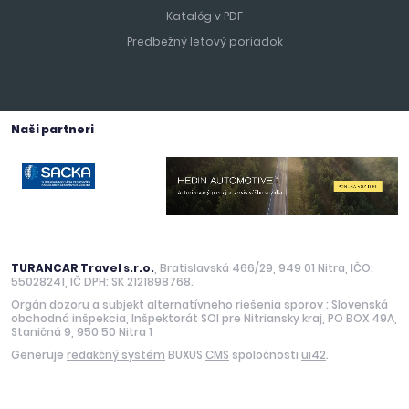
Katalóg v PDF
Predbežný letový poriadok
Naši partneri
TURANCAR Travel s.r.o.
, Bratislavská 466/29, 949 01 Nitra, IČO:
55028241, IČ DPH: SK 2121898768.
Orgán dozoru a subjekt alternatívneho riešenia sporov : Slovenská
obchodná inšpekcia, Inšpektorát SOI pre Nitriansky kraj, PO BOX 49A,
Staničná 9, 950 50 Nitra 1
Generuje
redakčný systém
BUXUS
CMS
spoločnosti
ui42
.