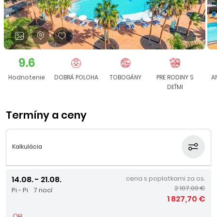
9.6
Hodnotenie
DOBRÁ POLOHA
TOBOGÁNY
PRE RODINY S
A
DEŤMI
Termíny a ceny
Kalkulácia
14.08. - 21.08.
cena s poplatkami za os.
2 107,00 €
Pi - Pi
7 nocí
1 827,70 €