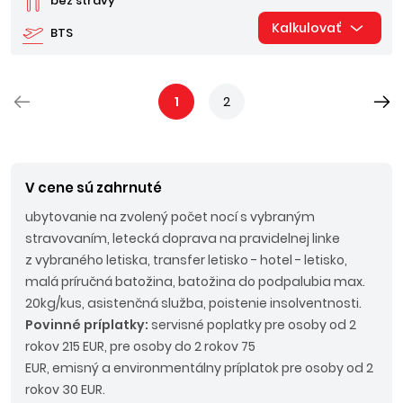
bez stravy
Kalkulovať
BTS
1
2
V cene sú zahrnuté
ubytovanie na zvolený počet nocí s vybraným
stravovaním, letecká doprava na pravidelnej linke
z vybraného letiska, transfer letisko - hotel - letisko,
malá príručná batožina, batožina do podpalubia max.
20kg/kus, asistenčná služba, poistenie insolventnosti.
Povinné príplatky:
servisné poplatky pre osoby od 2
rokov 215 EUR, pre osoby do 2 rokov 75
EUR, emisný a environmentálny príplatok pre osoby od 2
rokov 30 EUR.