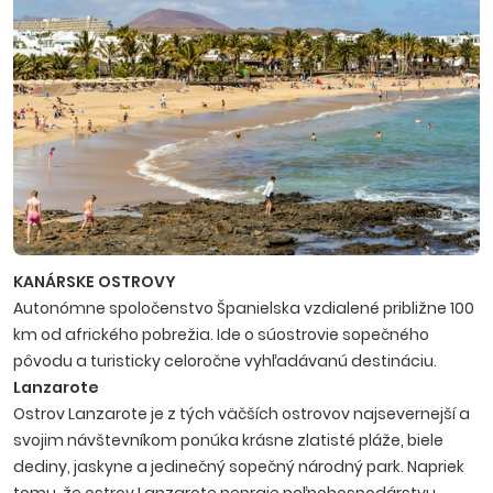
KANÁRSKE OSTROVY
Autonómne spoločenstvo Španielska vzdialené približne 100
km od afrického pobrežia. Ide o súostrovie sopečného
pôvodu a turisticky celoročne vyhľadávanú destináciu.
Lanzarote
Ostrov Lanzarote je z tých väčších ostrovov najsevernejší a
svojim návštevníkom ponúka krásne zlatisté pláže, biele
dediny, jaskyne a jedinečný sopečný národný park. Napriek