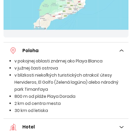
Poloha
v pokojnej oblasti známej ako Playa Blanca
v južnej časti ostrova
v blízkosti niekoľkých turistických atrakcií: útesy
Hervideros, El Golfo (Zelená lagúna) alebo národný
park Timanfaya
800 m od pláže Playa Dorada
2 km od centra mesta
30 km od letiska
Hotel