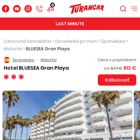
0
LAST MINUTE
Cestovná kancelária
>
Dovolenka pri mori
>
Španielsko
>
Malorka
>
BLUESEA Gran Playa
Španielsko
Malorka
Cena s poplatkami
Hotel BLUESEA Gran Playa
612 €
od
677 €
Kalkulovať