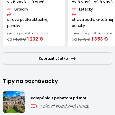
sa zvážajúcou plážou do mora, ktorá je vďaka pozvoľnému
25.8.2026 - 1.9.2026
22.8.2026 - 29.8.2026
vstupu do vody vhodná pre rodiny s deťmi.
Letecky
Letecky
strava podľa aktuálnej
strava podľa aktuálnej
ponuky
ponuky
cena s poplatkami za os.
cena s poplatkami za os.
1 232 €
1 353 €
od
1 406 €
od
1 549 €
Zobraziť všetko
Tipy na poznávačky
Kampánia s pobytom pri mori
7 DŇOVÝ POZNÁVACÍ ZÁJAZD