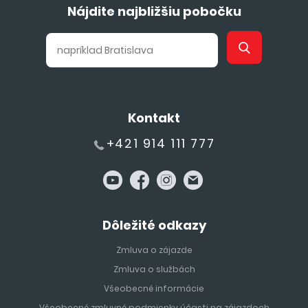
Nájdite najbližšiu pobočku
Kontakt
+421 914 111 777
Dôležité odkazy
Zmluva o zájazde
Zmluva o službách
Všeobecné informácie
Všeobecné zmluvné podmienky účasti na zájazdoch