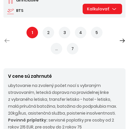
all inclusive
Kalkulovať
BTS
1
2
3
4
5
...
7
V cene sú zahrnuté
ubytovanie na zvolený počet nocí s vybraným
stravovaním, letecká doprava na pravidelnej linke
z vybraného letiska, transfer letisko - hotel - letisko,
malá príručná batožina, batožina do podpalubia max.
20kg/kus, asistenčná služba, poistenie insolventnosti.
Povinné príplatky:
servisné poplatky pre osoby od 2
rokov 215 EUR, pre osoby do 2 rokov 75