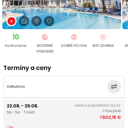
10
Hodnotenie
MODERNÉ
DOBRÁ POLOHA
WIFI ZDARMA
A
VYBAVENIE
Termíny a ceny
Kalkulácia
22.08. - 29.08.
cena s poplatkami za os.
1 724,00 €
So - So
7 nocí
1 502,15 €