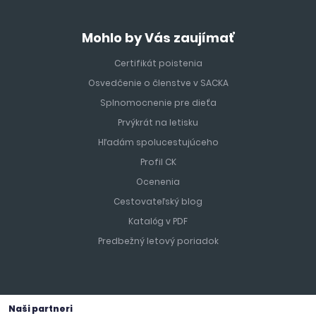
Mohlo by Vás zaujímať
Certifikát poistenia
Osvedčenie o členstve v SACKA
Splnomocnenie pre dieťa
Prvýkrát na letisku
Hľadám spolucestujúceho
Profil CK
Ocenenia
Cestovateľský blog
Katalóg v PDF
Predbežný letový poriadok
Naši partneri