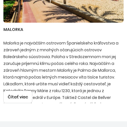
MALORKA
Malorka je najväčším ostrovom Španielskeho kráľovstva a
zároveň jedným z mnohých očarujúcich ostrovov
Baleárskeho súostrovia. Poloha v Stredozemnom mori jej
zaručuje príjemnú klímu počas celého roka. Najväčším a
zároveň hlavným mestom Malorky je Palma de Mallorca,
ktorá najmä počas letných mesiacov víta tisíce turistov.
Lákadlom, ktoré určite musí vidieť každý cestovateľ, je
Katedrála Panny Márie z roku 1230, ktorá je jednou z
Čítať viac
najväčších katedrál v Európe. Taktiež Castel de Bellver
týčiaci sa nad mestom ponúka nádherné výhľady na
zelené, malebné uličky, v ktorých by sa nejeden dovolenkár
rád stratil. Na Malorke sa dá vidieť a zažiť takmer všetko.
Počnúc nádhernými plážami so zlatistým pieskom