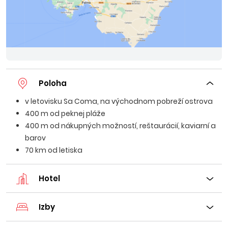
Poloha
v letovisku Sa Coma, na východnom pobreží ostrova
400 m od peknej pláže
400 m od nákupných možností, reštaurácií, kaviarní a
barov
70 km od letiska
Hotel
Izby