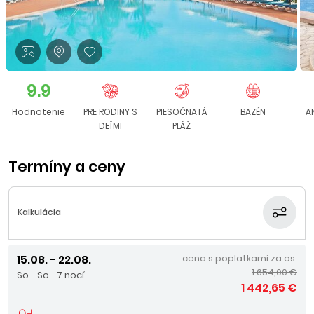
9.9
Hodnotenie
PRE RODINY S
PIESOČNATÁ
BAZÉN
A
DEŤMI
PLÁŽ
Termíny a ceny
Kalkulácia
15.08. - 22.08.
cena s poplatkami za os.
1 654,00 €
So - So
7 nocí
1 442,65 €