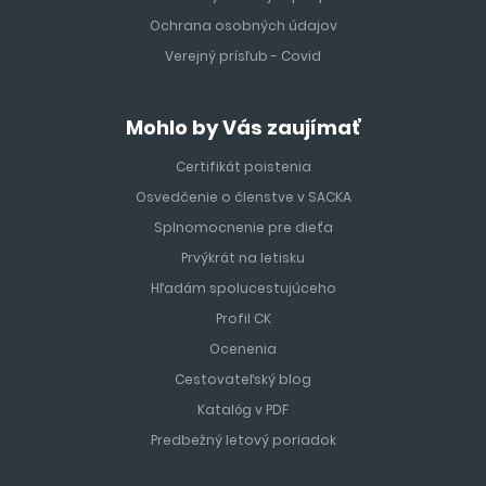
Ochrana osobných údajov
Verejný prísľub - Covid
Mohlo by Vás zaujímať
Certifikát poistenia
Osvedčenie o členstve v SACKA
Splnomocnenie pre dieťa
Prvýkrát na letisku
Hľadám spolucestujúceho
Profil CK
Ocenenia
Cestovateľský blog
Katalóg v PDF
Predbežný letový poriadok