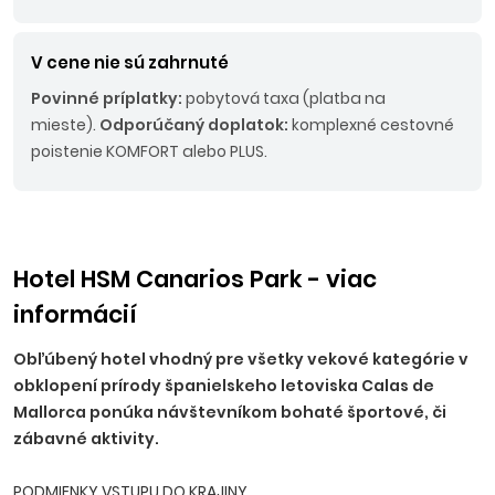
V cene nie sú zahrnuté
Povinné príplatky:
pobytová taxa (platba na
mieste).
Odporúčaný doplatok:
komplexné cestovné
poistenie KOMFORT alebo PLUS.
Hotel HSM Canarios Park - viac
informácií
Obľúbený hotel vhodný pre všetky vekové kategórie v
obklopení prírody španielskeho letoviska Calas de
Mallorca ponúka návštevníkom bohaté športové, či
zábavné aktivity.
PODMIENKY VSTUPU DO KRAJINY