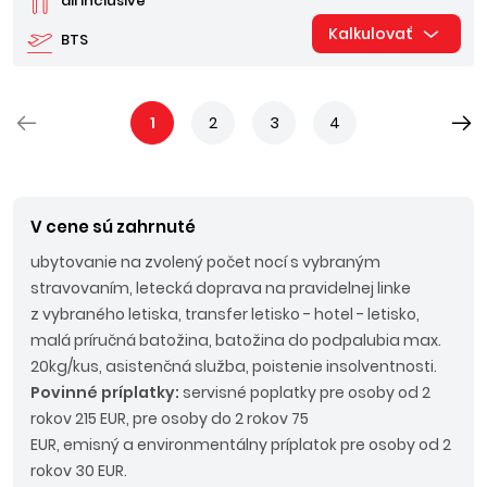
all inclusive
Kalkulovať
BTS
1
2
3
4
V cene sú zahrnuté
ubytovanie na zvolený počet nocí s vybraným
stravovaním, letecká doprava na pravidelnej linke
z vybraného letiska, transfer letisko - hotel - letisko,
malá príručná batožina, batožina do podpalubia max.
20kg/kus, asistenčná služba, poistenie insolventnosti.
Povinné príplatky:
servisné poplatky pre osoby od 2
rokov 215 EUR, pre osoby do 2 rokov 75
EUR, emisný a environmentálny príplatok pre osoby od 2
rokov 30 EUR.