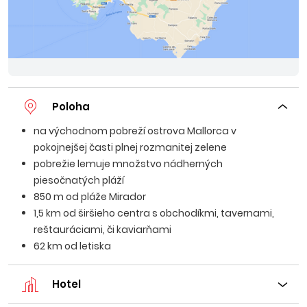
Poloha
na východnom pobreží ostrova Mallorca v
pokojnejšej časti plnej rozmanitej zelene
pobrežie lemuje množstvo nádherných
piesočnatých pláží
850 m od pláže Mirador
1,5 km od širšieho centra s obchodíkmi, tavernami,
reštauráciami, či kaviarňami
62 km od letiska
Hotel