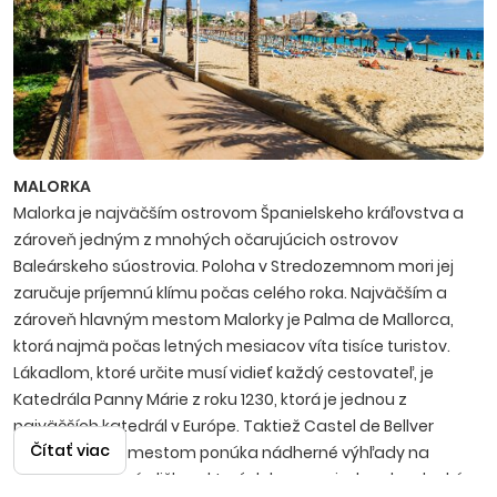
MALORKA
Malorka je najväčším ostrovom Španielskeho kráľovstva a
zároveň jedným z mnohých očarujúcich ostrovov
Baleárskeho súostrovia. Poloha v Stredozemnom mori jej
zaručuje príjemnú klímu počas celého roka. Najväčším a
zároveň hlavným mestom Malorky je Palma de Mallorca,
ktorá najmä počas letných mesiacov víta tisíce turistov.
Lákadlom, ktoré určite musí vidieť každý cestovateľ, je
Katedrála Panny Márie z roku 1230, ktorá je jednou z
najväčších katedrál v Európe. Taktiež Castel de Bellver
Čítať viac
týčiaci sa nad mestom ponúka nádherné výhľady na
zelené, malebné uličky, v ktorých by sa nejeden dovolenkár