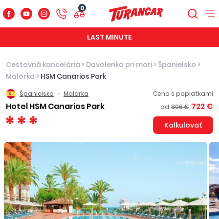
0
LAST MINUTE
Cestovná kancelária
>
Dovolenka pri mori
>
Španielsko
>
Malorka
>
HSM Canarios Park
Španielsko
Malorka
Cena s poplatkami
Hotel HSM Canarios Park
722 €
od
806 €
Kalkulovať