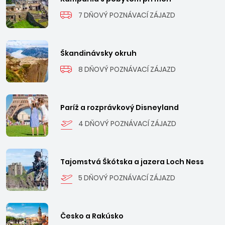
7 DŇOVÝ POZNÁVACÍ ZÁJAZD
Škandinávsky okruh
8 DŇOVÝ POZNÁVACÍ ZÁJAZD
Paríž a rozprávkový Disneyland
4 DŇOVÝ POZNÁVACÍ ZÁJAZD
Tajomstvá Škótska a jazera Loch Ness
5 DŇOVÝ POZNÁVACÍ ZÁJAZD
Česko a Rakúsko