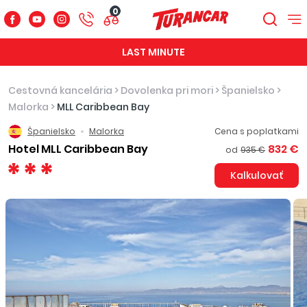
0
LAST MINUTE
Cestovná kancelária
>
Dovolenka pri mori
>
Španielsko
>
Malorka
>
MLL Caribbean Bay
Španielsko
Malorka
Cena s poplatkami
Hotel MLL Caribbean Bay
832 €
od
935 €
Kalkulovať