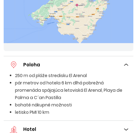
Poloha
250 m od pláže stredisku El Arenal
pár metrov od hotela 6 km dlhá pobrežná
promenáda spájajúca letoviská El Arenal, Playa de
Palma a C´an Pastilla
bohaté nákupné možnosti
letisko PMI 10 km
Hotel