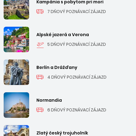
Kampánia s pobytom pri mori
7 DŇOVÝ POZNÁVACÍ ZÁJAZD
Alpské jazerá a Verona
5 DŇOVÝ POZNÁVACÍ ZÁJAZD
Berlín a Drážďany
4 DŇOVÝ POZNÁVACÍ ZÁJAZD
Normandia
6 DŇOVÝ POZNÁVACÍ ZÁJAZD
Zlatý český trojuholník