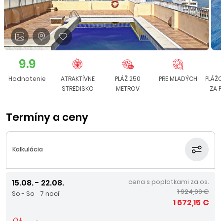
9.9
Hodnotenie
ATRAKTÍVNE
PLÁŽ 250
PRE MLADÝCH
PLÁŽ
STREDISKO
METROV
ZA 
Termíny a ceny
Kalkulácia
15.08. - 22.08.
cena s poplatkami za os.
1 924,00 €
So - So
7 nocí
1 672,15 €