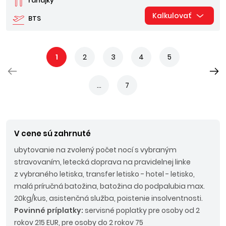
raňajky
Kalkulovať
BTS
1
2
3
4
5
...
7
V cene sú zahrnuté
ubytovanie na zvolený počet nocí s vybraným
stravovaním, letecká doprava na pravidelnej linke
z vybraného letiska, transfer letisko - hotel - letisko,
malá príručná batožina, batožina do podpalubia max.
20kg/kus, asistenčná služba, poistenie insolventnosti.
Povinné príplatky:
servisné poplatky pre osoby od 2
rokov 215 EUR, pre osoby do 2 rokov 75