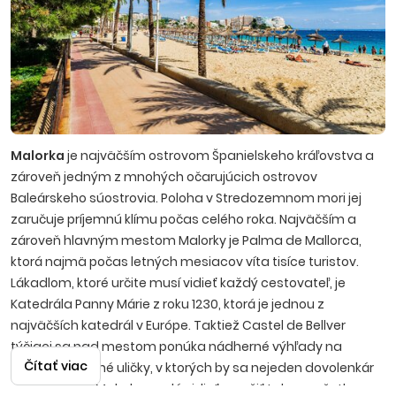
Malorka
je najväčším ostrovom Španielskeho kráľovstva a
zároveň jedným z mnohých očarujúcich ostrovov
Baleárskeho súostrovia. Poloha v Stredozemnom mori jej
zaručuje príjemnú klímu počas celého roka. Najväčším a
zároveň hlavným mestom Malorky je Palma de Mallorca,
ktorá najmä počas letných mesiacov víta tisíce turistov.
Lákadlom, ktoré určite musí vidieť každý cestovateľ, je
Katedrála Panny Márie z roku 1230, ktorá je jednou z
najväčších katedrál v Európe. Taktiež Castel de Bellver
týčiaci sa nad mestom ponúka nádherné výhľady na
Čítať viac
zelené, malebné uličky, v ktorých by sa nejeden dovolenkár
rád stratil. Na Malorke sa dá vidieť a zažiť takmer všetko.