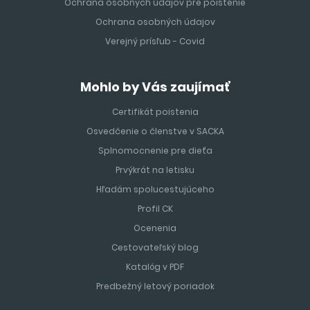
Ochrana osobných údajov pre poistenie
Ochrana osobných údajov
Verejný prísľub - Covid
Mohlo by Vás zaujímať
Certifikát poistenia
Osvedčenie o členstve v SACKA
Splnomocnenie pre dieťa
Prvýkrát na letisku
Hľadám spolucestujúceho
Profil CK
Ocenenia
Cestovateľský blog
Katalóg v PDF
Predbežný letový poriadok