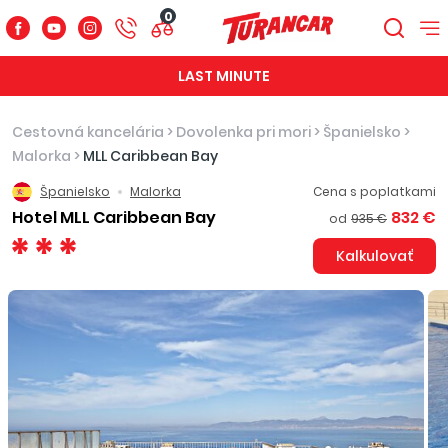
0
LAST MINUTE
Cestovná kancelária
>
Dovolenka pri mori
>
Španielsko
>
Malorka
>
MLL Caribbean Bay
Španielsko
Malorka
Cena s poplatkami
Hotel MLL Caribbean Bay
832 €
od
935 €
Kalkulovať