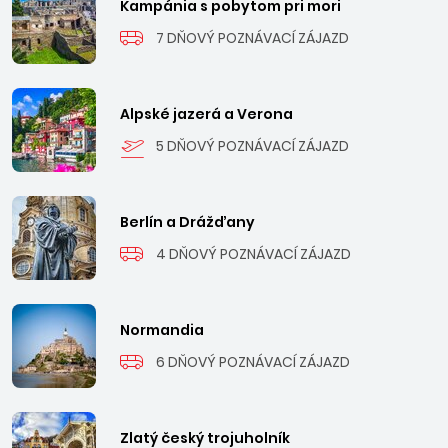
Kampánia s pobytom pri mori
7 DŇOVÝ POZNÁVACÍ ZÁJAZD
Alpské jazerá a Verona
5 DŇOVÝ POZNÁVACÍ ZÁJAZD
Berlín a Drážďany
4 DŇOVÝ POZNÁVACÍ ZÁJAZD
Normandia
6 DŇOVÝ POZNÁVACÍ ZÁJAZD
Zlatý český trojuholník