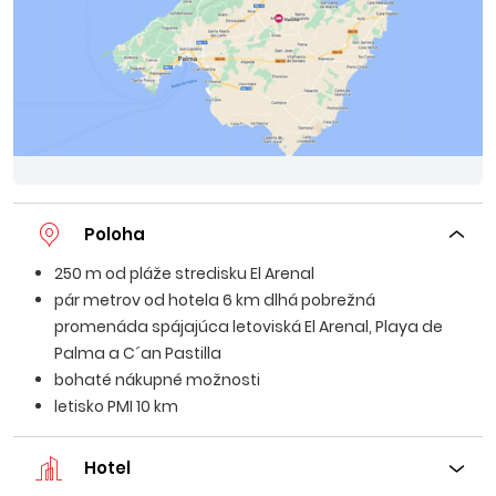
Poloha
250 m od pláže stredisku El Arenal
pár metrov od hotela 6 km dlhá pobrežná
promenáda spájajúca letoviská El Arenal, Playa de
Palma a C´an Pastilla
bohaté nákupné možnosti
letisko PMI 10 km
Hotel