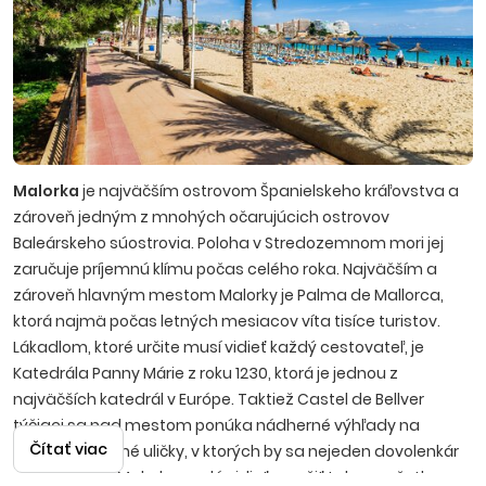
Malorka
je najväčším ostrovom Španielskeho kráľovstva a
zároveň jedným z mnohých očarujúcich ostrovov
Baleárskeho súostrovia. Poloha v Stredozemnom mori jej
zaručuje príjemnú klímu počas celého roka. Najväčším a
zároveň hlavným mestom Malorky je Palma de Mallorca,
ktorá najmä počas letných mesiacov víta tisíce turistov.
Lákadlom, ktoré určite musí vidieť každý cestovateľ, je
Katedrála Panny Márie z roku 1230, ktorá je jednou z
najväčších katedrál v Európe. Taktiež Castel de Bellver
týčiaci sa nad mestom ponúka nádherné výhľady na
Čítať viac
zelené, malebné uličky, v ktorých by sa nejeden dovolenkár
rád stratil. Na Malorke sa dá vidieť a zažiť takmer všetko.