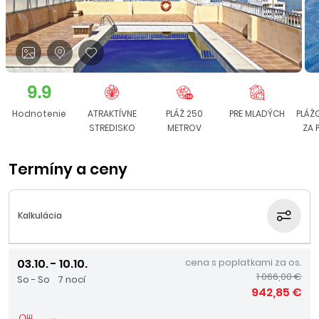
9.9
Hodnotenie
ATRAKTÍVNE
PLÁŽ 250
PRE MLADÝCH
PLÁŽ
STREDISKO
METROV
ZA 
Termíny a ceny
Kalkulácia
03.10. - 10.10.
cena s poplatkami za os.
1 066,00 €
So - So
7 nocí
942,85 €