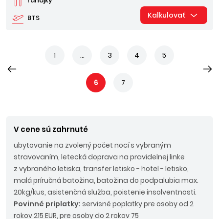
raňajky
Kalkulovať
BTS
1
...
3
4
5
6
7
V cene sú zahrnuté
ubytovanie na zvolený počet nocí s vybraným
stravovaním, letecká doprava na pravidelnej linke
z vybraného letiska, transfer letisko - hotel - letisko,
malá príručná batožina, batožina do podpalubia max.
20kg/kus, asistenčná služba, poistenie insolventnosti.
Povinné príplatky:
servisné poplatky pre osoby od 2
rokov 215 EUR, pre osoby do 2 rokov 75