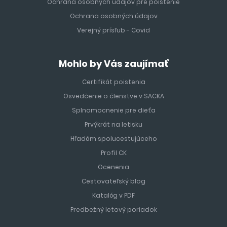
Ochrana osobných údajov pre poistenie
Ochrana osobných údajov
Verejný prísľub - Covid
Mohlo by Vás zaujímať
Certifikát poistenia
Osvedčenie o členstve v SACKA
Splnomocnenie pre dieťa
Prvýkrát na letisku
Hľadám spolucestujúceho
Profil CK
Ocenenia
Cestovateľský blog
Katalóg v PDF
Predbežný letový poriadok