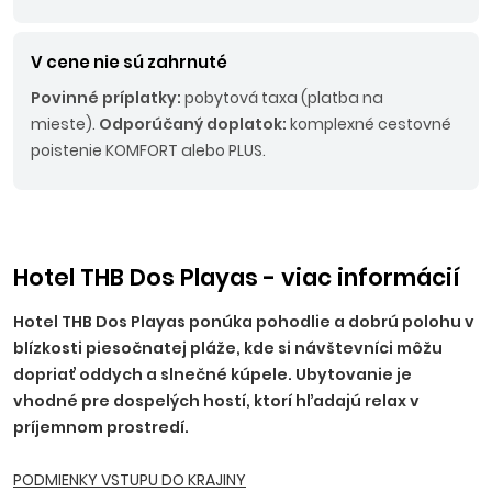
V cene nie sú zahrnuté
Povinné príplatky:
pobytová taxa (platba na
mieste).
Odporúčaný doplatok:
komplexné cestovné
poistenie KOMFORT alebo PLUS.
Hotel THB Dos Playas - viac informácií
Hotel THB Dos Playas ponúka pohodlie a dobrú polohu v
blízkosti piesočnatej pláže, kde si návštevníci môžu
dopriať oddych a slnečné kúpele. Ubytovanie je
vhodné pre dospelých hostí, ktorí hľadajú relax v
príjemnom prostredí.
PODMIENKY VSTUPU DO KRAJINY