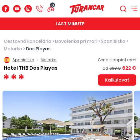
0
LAST MINUTE
Cestovná kancelária
>
Dovolenka pri mori
>
Španielsko
>
Malorka
>
Dos Playas
Španielsko
Malorka
Cena s poplatkami
Hotel THB Dos Playas
622 €
od
688 €
Kalkulovať