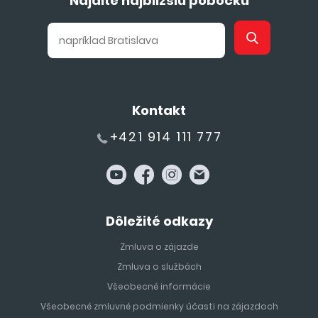
Nájdite najbližšiu pobočku
Kontakt
+421 914 111 777
Dôležité odkazy
Zmluva o zájazde
Zmluva o službách
Všeobecné informácie
Všeobecné zmluvné podmienky účasti na zájazdoch