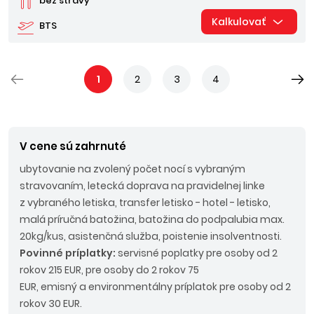
bez stravy
Kalkulovať
BTS
1
2
3
4
V cene sú zahrnuté
ubytovanie na zvolený počet nocí s vybraným
stravovaním, letecká doprava na pravidelnej linke
z vybraného letiska, transfer letisko - hotel - letisko,
malá príručná batožina, batožina do podpalubia max.
20kg/kus, asistenčná služba, poistenie insolventnosti.
Povinné príplatky:
servisné poplatky pre osoby od 2
rokov 215 EUR, pre osoby do 2 rokov 75
EUR, emisný a environmentálny príplatok pre osoby od 2
rokov 30 EUR.