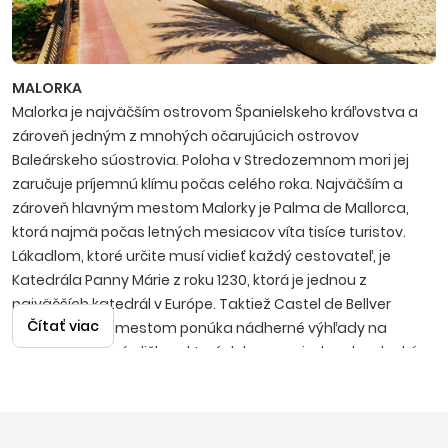
MALORKA
Malorka je najväčším ostrovom Španielskeho kráľovstva a
zároveň jedným z mnohých očarujúcich ostrovov
Baleárskeho súostrovia. Poloha v Stredozemnom mori jej
zaručuje príjemnú klímu počas celého roka. Najväčším a
zároveň hlavným mestom Malorky je Palma de Mallorca,
ktorá najmä počas letných mesiacov víta tisíce turistov.
Lákadlom, ktoré určite musí vidieť každý cestovateľ, je
Katedrála Panny Márie z roku 1230, ktorá je jednou z
najväčších katedrál v Európe. Taktiež Castel de Bellver
Čítať viac
týčiaci sa nad mestom ponúka nádherné výhľady na
zelené, malebné uličky, v ktorých by sa nejeden dovolenkár
rád stratil. Na Malorke sa dá vidieť a zažiť takmer všetko.
Počnúc nádhernými plážami so zlatistým pieskom
prechádzajúcim do skalnatých pobreží, cez historickú časť