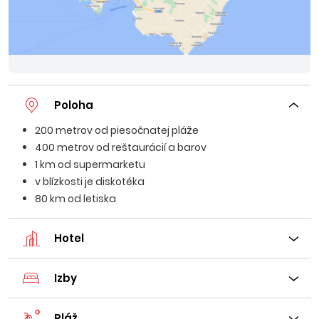
Poloha
200 metrov od piesočnatej pláže
400 metrov od reštaurácií a barov
1 km od supermarketu
v blízkosti je diskotéka
80 km od letiska
Hotel
Izby
Pláž