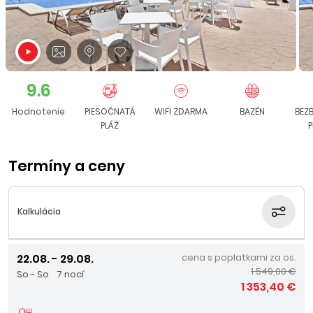
9.6
Hodnotenie
PIESOČNATÁ
WIFI ZDARMA
BAZÉN
BEZ
PLÁŽ
P
Termíny a ceny
Kalkulácia
22.08. - 29.08.
cena s poplatkami za os.
1 549,00 €
So - So
7 nocí
1 353,40 €