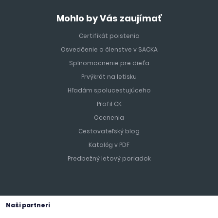
Mohlo by Vás zaujímať
Certifikát poistenia
Osvedčenie o členstve v SACKA
Splnomocnenie pre dieťa
Prvýkrát na letisku
Hľadám spolucestujúceho
Profil CK
Ocenenia
Cestovateľský blog
Katalóg v PDF
Predbežný letový poriadok
Naši partneri