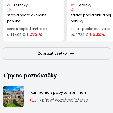
Letecky
Letecky
strava podľa aktuálnej
strava podľa aktuálnej
ponuky
ponuky
cena s poplatkami za os.
cena s poplatkami za os.
1 232 €
1 502 €
od
1 406 €
od
1 724 €
Zobraziť všetko
Tipy na poznávačky
Kampánia s pobytom pri mori
7 DŇOVÝ POZNÁVACÍ ZÁJAZD