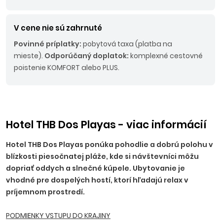
V cene nie sú zahrnuté
Povinné príplatky:
pobytová taxa (platba na
mieste).
Odporúčaný doplatok:
komplexné cestovné
poistenie KOMFORT alebo PLUS.
Hotel THB Dos Playas - viac informácií
Hotel THB Dos Playas ponúka pohodlie a dobrú polohu v
blízkosti piesočnatej pláže, kde si návštevníci môžu
dopriať oddych a slnečné kúpele. Ubytovanie je
vhodné pre dospelých hostí, ktorí hľadajú relax v
príjemnom prostredí.
PODMIENKY VSTUPU DO KRAJINY