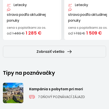
Letecky
Letecky
strava podľa aktuálnej
strava podľa aktuálnej
ponuky
ponuky
cena s poplatkami za os.
cena s poplatkami za os.
1 285 €
1 509 €
od
1 469 €
od
1 732 €
Zobraziť všetko
Tipy na poznávačky
Kampánia s pobytom pri mori
7 DŇOVÝ POZNÁVACÍ ZÁJAZD