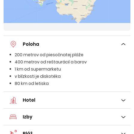
Poloha
200 metrov od piesočnatej pláže
400 metrov od reštaurácií a barov
1 km od supermarketu
v blízkosti je diskotéka
80 km od letiska
Hotel
Izby
Pláž