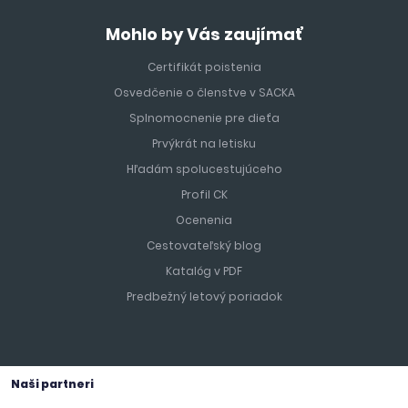
Mohlo by Vás zaujímať
Certifikát poistenia
Osvedčenie o členstve v SACKA
Splnomocnenie pre dieťa
Prvýkrát na letisku
Hľadám spolucestujúceho
Profil CK
Ocenenia
Cestovateľský blog
Katalóg v PDF
Predbežný letový poriadok
Naši partneri