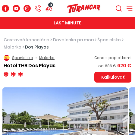
0
LAST MINUTE
Cestovná kancelária
>
Dovolenka pri mori
>
Španielsko
>
Malorka
>
Dos Playas
Španielsko
Malorka
Cena s poplatkami
Hotel THB Dos Playas
620 €
od
686 €
Kalkulovať