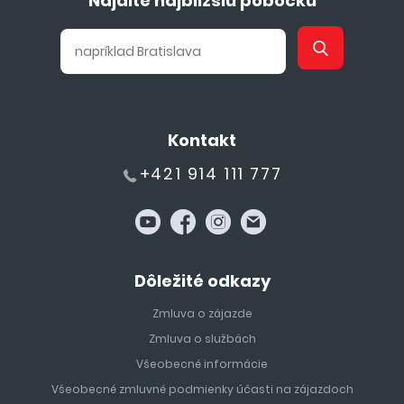
Nájdite najbližšiu pobočku
Kontakt
+421 914 111 777
Dôležité odkazy
Zmluva o zájazde
Zmluva o službách
Všeobecné informácie
Všeobecné zmluvné podmienky účasti na zájazdoch