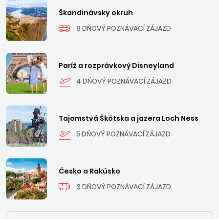
Škandinávsky okruh
8 DŇOVÝ POZNÁVACÍ ZÁJAZD
Paríž a rozprávkový Disneyland
4 DŇOVÝ POZNÁVACÍ ZÁJAZD
Tajomstvá Škótska a jazera Loch Ness
5 DŇOVÝ POZNÁVACÍ ZÁJAZD
Česko a Rakúsko
3 DŇOVÝ POZNÁVACÍ ZÁJAZD