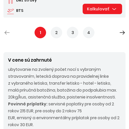
bez stravy
Kalkulovať
BTS
1
2
3
4
V cene sú zahrnuté
ubytovanie na zvolený počet nocí s vybraným
stravovaním, letecká doprava na pravidelnej linke
z vybraného letiska, transfer letisko - hotel - letisko,
malá príručná batožina, batožina do podpalubia max.
20kg/kus, asistenčná služba, poistenie insolventnosti.
Povinné príplatky:
servisné poplatky pre osoby od 2
rokov 215 EUR, pre osoby do 2 rokov 75
EUR, emisný a environmentálny príplatok pre osoby od 2
rokov 30 EUR.