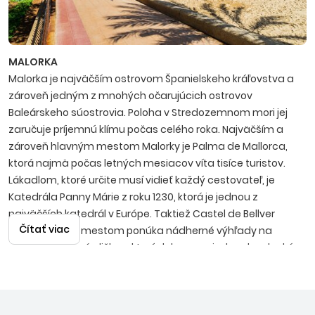
MALORKA
Malorka je najväčším ostrovom Španielskeho kráľovstva a
zároveň jedným z mnohých očarujúcich ostrovov
Baleárskeho súostrovia. Poloha v Stredozemnom mori jej
zaručuje príjemnú klímu počas celého roka. Najväčším a
zároveň hlavným mestom Malorky je Palma de Mallorca,
ktorá najmä počas letných mesiacov víta tisíce turistov.
Lákadlom, ktoré určite musí vidieť každý cestovateľ, je
Katedrála Panny Márie z roku 1230, ktorá je jednou z
najväčších katedrál v Európe. Taktiež Castel de Bellver
Čítať viac
týčiaci sa nad mestom ponúka nádherné výhľady na
zelené, malebné uličky, v ktorých by sa nejeden dovolenkár
rád stratil. Na Malorke sa dá vidieť a zažiť takmer všetko.
Počnúc nádhernými plážami so zlatistým pieskom
prechádzajúcim do skalnatých pobreží, cez historickú časť