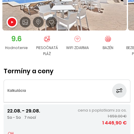
9.6
Hodnotenie
PIESOČNATÁ
WIFI ZDARMA
BAZÉN
BEZ
PLÁŽ
P
Termíny a ceny
Kalkulácia
22.08. - 29.08.
cena s poplatkami za os.
1 659,00 €
So - So
7 nocí
1 446,90 €