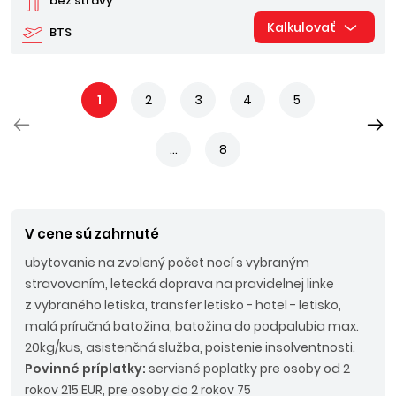
bez stravy
Kalkulovať
BTS
1
2
3
4
5
...
8
V cene sú zahrnuté
ubytovanie na zvolený počet nocí s vybraným
stravovaním, letecká doprava na pravidelnej linke
z vybraného letiska, transfer letisko - hotel - letisko,
malá príručná batožina, batožina do podpalubia max.
20kg/kus, asistenčná služba, poistenie insolventnosti.
Povinné príplatky:
servisné poplatky pre osoby od 2
rokov 215 EUR, pre osoby do 2 rokov 75