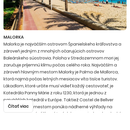
MALORKA
Malorka je najväčším ostrovom Španielskeho kráľovstva a
zároveň jedným z mnohých očarujúcich ostrovov
Baleárskeho súostrovia. Poloha v Stredozemnom mori jej
zaručuje príjemnú klímu počas celého roka. Najväčším a
zároveň hlavným mestom Malorky je Palma de Mallorca,
ktorá najmä počas letných mesiacov víta tisíce turistov.
Lákadlom, ktoré určite musí vidieť každý cestovateľ, je
Katedrála Panny Márie z roku 1230, ktorá je jednou z
najväčších katedrál v Európe. Taktiež Castel de Bellver
Čítať viac
týčiaci sa nad mestom ponúka nádherné výhľady na
zelené, malebné uličky, v ktorých by sa nejeden dovolenkár
rád stratil. Na Malorke sa dá vidieť a zažiť takmer všetko.
Počnúc nádhernými plážami so zlatistým pieskom