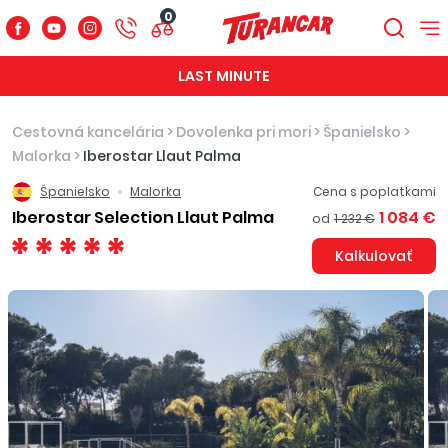
0
LAST MINUTE
Cestovná kancelária
>
Dovolenka pri mori
>
Španielsko
>
Malorka
>
Iberostar Llaut Palma
Španielsko
Malorka
Cena s poplatkami
Iberostar Selection Llaut Palma
1 084 €
od
1 232 €
Kalkulovať