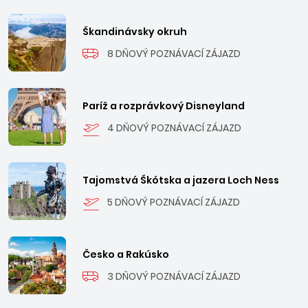
Škandinávsky okruh
8 DŇOVÝ POZNÁVACÍ ZÁJAZD
Paríž a rozprávkový Disneyland
4 DŇOVÝ POZNÁVACÍ ZÁJAZD
Tajomstvá Škótska a jazera Loch Ness
5 DŇOVÝ POZNÁVACÍ ZÁJAZD
Česko a Rakúsko
3 DŇOVÝ POZNÁVACÍ ZÁJAZD