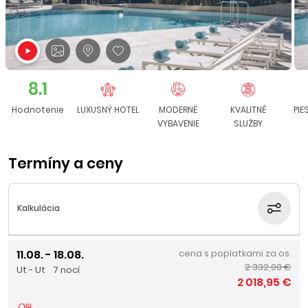
8.1
Hodnotenie
LUXUSNÝ HOTEL
MODERNÉ
KVALITNÉ
PI
VYBAVENIE
SLUŽBY
Termíny a ceny
Kalkulácia
11.08. - 18.08.
cena s poplatkami za os.
2 332,00 €
Ut - Ut
7 nocí
2 018,95 €