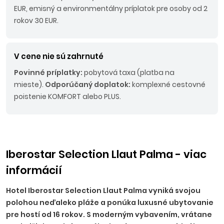
EUR, emisný a environmentálny príplatok pre osoby od 2
rokov 30 EUR.
V cene nie sú zahrnuté
Povinné príplatky:
pobytová taxa (platba na
mieste).
Odporúčaný doplatok:
komplexné cestovné
poistenie KOMFORT alebo PLUS.
Iberostar Selection Llaut Palma - viac
informácií
Hotel Iberostar Selection Llaut Palma vyniká svojou
polohou neďaleko pláže a ponúka luxusné ubytovanie
pre hostí od 16 rokov. S moderným vybavením, vrátane