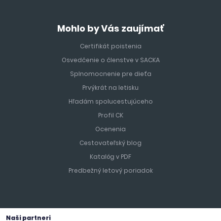
Mohlo by Vás zaujímať
Certifikát poistenia
Osvedčenie o členstve v SACKA
Splnomocnenie pre dieťa
Prvýkrát na letisku
Hľadám spolucestujúceho
Profil CK
Ocenenia
Cestovateľský blog
Katalóg v PDF
Predbežný letový poriadok
Naši partneri