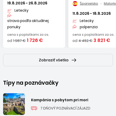
19.8.2026 - 26.8.2026
Španielsko
Malork
Letecky
11.8.2026 - 18.8.2026
strava podľa aktuálnej
Letecky
ponuky
polpenzia
cena s poplatkami za os.
cena s poplatkami za os.
1 726 €
3 821 €
od
1 987 €
od
4 452 €
Zobraziť všetko
Tipy na poznávačky
Kampánia s pobytom pri mori
7 DŇOVÝ POZNÁVACÍ ZÁJAZD