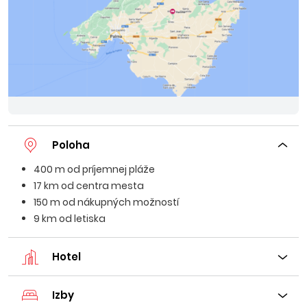
Poloha
400 m od príjemnej pláže
17 km od centra mesta
150 m od nákupných možností
9 km od letiska
Hotel
Izby