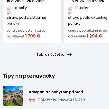
19.8.2026 - 26.8.2026
11.8.2026 - 18.8.2026
Letecky
Letecky
strava podľa aktuálnej
strava podľa aktuálnej
ponuky
ponuky
cena s poplatkami za os.
cena s poplatkami za os.
1 709 €
1 294 €
od
1 967 €
od
1 479 €
Zobraziť všetko
Tipy na poznávačky
Kampánia s pobytom pri mori
7 DŇOVÝ POZNÁVACÍ ZÁJAZD