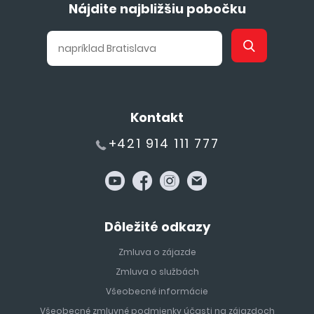
Nájdite najbližšiu pobočku
Kontakt
+421 914 111 777
Dôležité odkazy
Zmluva o zájazde
Zmluva o službách
Všeobecné informácie
Všeobecné zmluvné podmienky účasti na zájazdoch