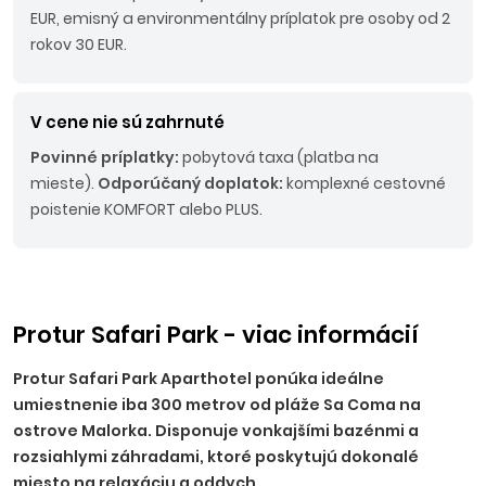
EUR, emisný a environmentálny príplatok pre osoby od 2
rokov 30 EUR.
V cene nie sú zahrnuté
Povinné príplatky:
pobytová taxa (platba na
mieste).
Odporúčaný doplatok:
komplexné cestovné
poistenie KOMFORT alebo PLUS.
Protur Safari Park - viac informácií
Protur Safari Park Aparthotel ponúka ideálne
umiestnenie iba 300 metrov od pláže Sa Coma na
ostrove Malorka. Disponuje vonkajšími bazénmi a
rozsiahlymi záhradami, ktoré poskytujú dokonalé
miesto na relaxáciu a oddych.