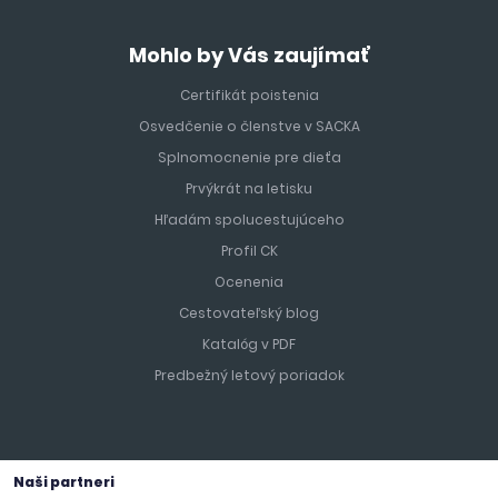
Mohlo by Vás zaujímať
Certifikát poistenia
Osvedčenie o členstve v SACKA
Splnomocnenie pre dieťa
Prvýkrát na letisku
Hľadám spolucestujúceho
Profil CK
Ocenenia
Cestovateľský blog
Katalóg v PDF
Predbežný letový poriadok
Naši partneri