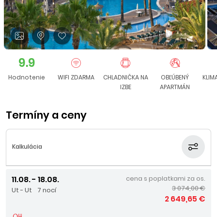
9.9
Hodnotenie
WIFI ZDARMA
CHLADNIČKA NA
OBĽÚBENÝ
KLIM
IZBE
APARTMÁN
Termíny a ceny
Kalkulácia
11.08. - 18.08.
cena s poplatkami za os.
3 074,00 €
Ut - Ut
7 nocí
2 649,65 €