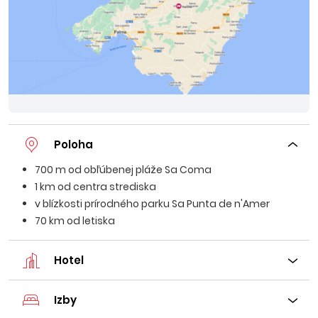
Poloha
700 m od obľúbenej pláže Sa Coma
1 km od centra strediska
v blízkosti prírodného parku Sa Punta de n'Amer
70 km od letiska
Hotel
Izby