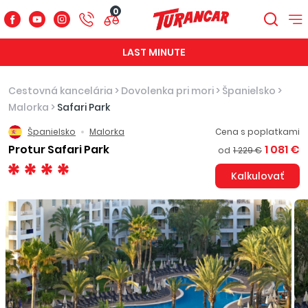
0
LAST MINUTE
Cestovná kancelária
>
Dovolenka pri mori
>
Španielsko
>
Malorka
>
Safari Park
Španielsko
Malorka
Cena s poplatkami
Protur Safari Park
1 081 €
od
1 229 €
Kalkulovať