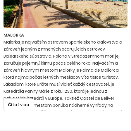
MALORKA
Malorka je najväčším ostrovom Španielskeho kráľovstva a
zároveň jedným z mnohých očarujúcich ostrovov
Baleárskeho súostrovia. Poloha v Stredozemnom mori jej
zaručuje príjemnú klímu počas celého roka. Najväčším a
zároveň hlavným mestom Malorky je Palma de Mallorca,
ktorá najmä počas letných mesiacov víta tisíce turistov.
Lákadlom, ktoré určite musí vidieť každý cestovateľ, je
Katedrála Panny Márie z roku 1230, ktorá je jednou z
najväčších katedrál v Európe. Taktiež Castel de Bellver
Čítať viac
týčiaci sa nad mestom ponúka nádherné výhľady na
zelené, malebné uličky, v ktorých by sa nejeden dovolenkár
rád stratil. Na Malorke sa dá vidieť a zažiť takmer všetko.
Počnúc nádhernými plážami so zlatistým pieskom