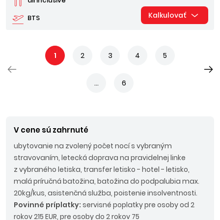
all inclusive
Kalkulovať
BTS
1
2
3
4
5
...
6
V cene sú zahrnuté
ubytovanie na zvolený počet nocí s vybraným
stravovaním, letecká doprava na pravidelnej linke
z vybraného letiska, transfer letisko - hotel - letisko,
malá príručná batožina, batožina do podpalubia max.
20kg/kus, asistenčná služba, poistenie insolventnosti.
Povinné príplatky:
servisné poplatky pre osoby od 2
rokov 215 EUR, pre osoby do 2 rokov 75