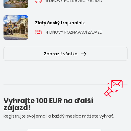
6 DŇOVÝ POZNÁVACÍ ZÁJAZD
Zlatý český trojuholník
4 DŇOVÝ POZNÁVACÍ ZÁJAZD
Zobraziť všetko
Vyhrajte 100 EUR na ďalší
zájazd!
Registrujte svoj email a každý mesiac môžete vyhrať.