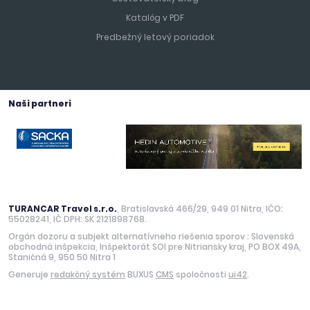
Katalóg v PDF
Predbežný letový poriadok
Naši partneri
TURANCAR Travel s.r.o.
, Bratislavská 466/29, 949 01 Nitra, IČO:
55028241, IČ DPH: SK 2121898768.
Orgán dozoru a subjekt alternatívneho riešenia sporov : Slovenská
obchodná inšpekcia, Inšpektorát SOI pre Nitriansky kraj, PO BOX 49A,
Staničná 9, 950 50 Nitra 1
Generuje
redakčný systém
BUXUS
CMS
spoločnosti
ui42
.