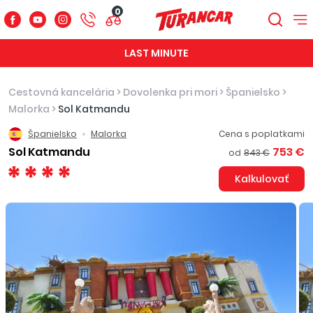
0
LAST MINUTE
Cestovná kancelária
>
Dovolenka pri mori
>
Španielsko
>
Malorka
>
Sol Katmandu
Španielsko
Malorka
Cena s poplatkami
Sol Katmandu
753 €
od
843 €
Kalkulovať