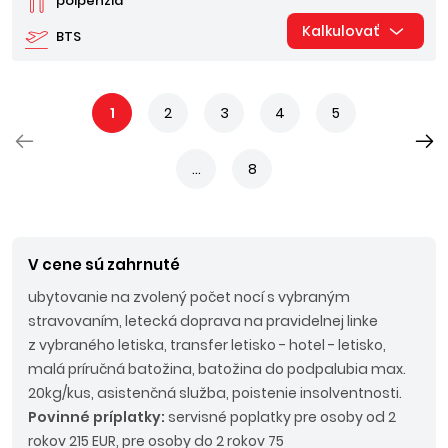
polpenzia
Kalkulovať
BTS
1
2
3
4
5
...
8
V cene sú zahrnuté
ubytovanie na zvolený počet nocí s vybraným
stravovaním, letecká doprava na pravidelnej linke
z vybraného letiska, transfer letisko - hotel - letisko,
malá príručná batožina, batožina do podpalubia max.
20kg/kus, asistenčná služba, poistenie insolventnosti.
Povinné príplatky:
servisné poplatky pre osoby od 2
rokov 215 EUR, pre osoby do 2 rokov 75