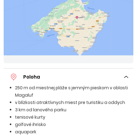
Poloha
250 m od miestnej pláže s jemným pieskom v oblasti
Magaluf
v blízkosti atraktívnych miest pre turistiku a oddych
3 km od lanového parku
tenisové kurty
golfové ihrisko
aquapark