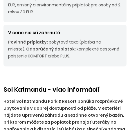
EUR, emisný a environmentálny príplatok pre osoby od 2
rokov 30 EUR.
V cene nie sú zahrnuté
Povinné príplatky:
pobytová taxa (platba na
mieste).
Odporúčaný doplatok:
komplexné cestovné
poistenie KOMFORT alebo PLUS.
Sol Katmandu - viac informácií
Hotel Sol Katmandu Park & Resort ponúka rozprávkové
ubytovanie v dobrej dostupnosti od pláže. V exteriéri
nájdete upravenú záhradu a sezónne otvorený bazén,
pri ktorom môžete za poplatok prenajať uteráky na
opaľovanie a k dispozícii sú lehátka a slnečníky zdarma.