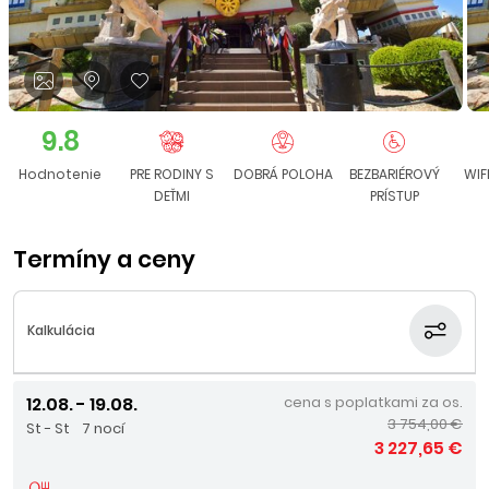
9.8
Hodnotenie
PRE RODINY S
DOBRÁ POLOHA
BEZBARIÉROVÝ
WIF
DEŤMI
PRÍSTUP
Termíny a ceny
Kalkulácia
12.08. - 19.08.
cena s poplatkami za os.
3 754,00 €
St - St
7 nocí
3 227,65 €