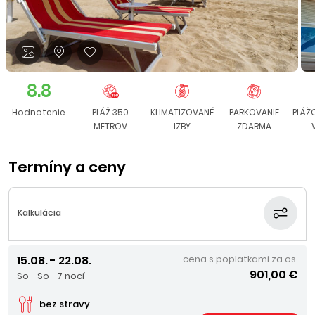
8.8
Hodnotenie
PLÁŽ 350
KLIMATIZOVANÉ
PARKOVANIE
PLÁŽ
METROV
IZBY
ZDARMA
Termíny a ceny
Kalkulácia
15.08. - 22.08.
cena s poplatkami za os.
901,00 €
So - So
7 nocí
bez stravy