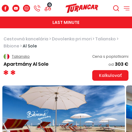
0
LAST MINUTE
Cestovná kancelária
>
Dovolenka pri mori
>
Taliansko
>
Bibione
>
Al Sole
Taliansko
Cena s poplatkami
Apartmány Al Sole
303 €
od
Kalkulovať