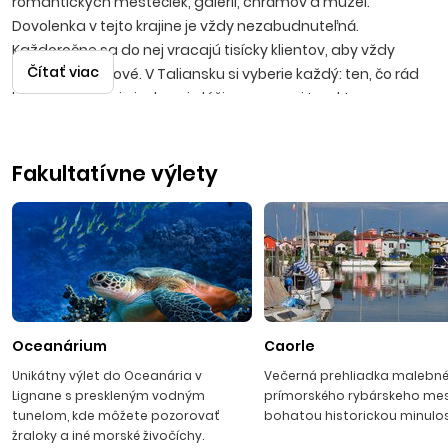
romantických mestečiek, galérií, chrámov a múzeí.
Dovolenka v tejto krajine je vždy nezabudnuteľná.
Každoročne sa do nej vracajú tisícky klientov, aby vždy
Čítať viac
objavili niečo nové. V Taliansku si vyberie každý: ten, čo rád
leňoší na širokej pieskovej pláži na severe i ten, kto
uprednostňuje malé skalnaté zákutia v južnej Kalábrii.
Obdivovatelia architektonických a umeleckých skvostov
Fakultatívne výlety
minulých storočí si vychutnajú prechádzku miestami ako
Verona, Benátky, Terst, Rím, Neapol v rámci fakultatívnych
výletov. Všetky zážitky umocní vynikajúca kuchyňa a
temperamentní hostitelia.
SEVERNÝ JADRAN
Iba 600 km od hraníc Slovenska sa nachádzajú najbližšie
Oceanárium
Caorle
piesočnaté pláže severného Jadranu. Táto časť talianskeho
Unikátny výlet do Oceanária v
Večerná prehliadka malebn
pobrežia, nachádzajúca sa v regiónoch Friuli Venezia Giulia
Lignane s preskleným vodným
prímorského rybárskeho me
a Veneto, je známa predovšetkým svojimi rozsiahlymi
tunelom, kde môžete pozorovať
bohatou historickou minulo
piesočnatými plážami s mierne klesajúcim dnom, čo
žraloky a iné morské živočíchy.