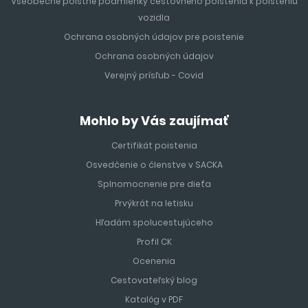
Všeobecné poistné podmienky cestovného poistenia k poisteniu
vozidla
Ochrana osobných údajov pre poistenie
Ochrana osobných údajov
Verejný prísľub - Covid
Mohlo by Vás zaujímať
Certifikát poistenia
Osvedčenie o členstve v SACKA
Splnomocnenie pre dieťa
Prvýkrát na letisku
Hľadám spolucestujúceho
Profil CK
Ocenenia
Cestovateľský blog
Katalóg v PDF