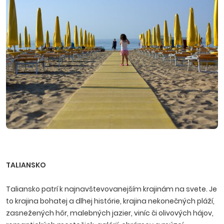
TALIANSKO
Taliansko patrí k najnavštevovanejším krajinám na svete. Je
to krajina bohatej a dlhej histórie, krajina nekonečných pláží,
zasnežených hôr, malebných jazier, viníc či olivových hájov,