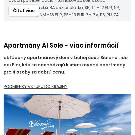
dvoch po sebe idúcich turnusov 20 EUR/osoba.
Nástupné miesta
: BA bez príplatku, SE, TT - 12 EUR, NR,
Čítať viac
TO, PN - 15 EUR, NM - 18 EUR, PE - 19 EUR, ZH, ZV, PB, PU, ZA,
MT - 20 EUR, RK, LM, PD, BB - 22 EUR.
Odporúčaný
doplatok
: komplexné cestovné poistenie KOMFORT
alebo poistenie PLUS, asistencia k motorovému vozidlu.
Upozornenie
: pri autokarovej doprave je termín
Apartmány Al Sole - viac informácií
nástupu vždy deň pred uvedeným dátumom nástupu
obľúbený apartmánový dom v tichej časti Bibione Lido
na ubytovanie a termín návratu deň po ukončení
dei Pini, kde sa nachádzajú klimatizované apartmány
pobytu. Z uvedených cien nie je možné uplatniť zľavu
pre 4 osoby za dobrú cenu.
pre firemných partnerov.
PODMIENKY VSTUPU DO KRAJINY