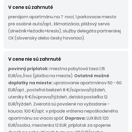
V cene sú zahrnuté
prenájom apartmánu na 7 nocí, 1 parkovacie miesto
pre osobné auto/apt., klimatizácia, plážový servis
(slnečník+ležadlo+kreslo), služby delegáta partnerskej
CK (slovensky alebo česky hovoriaci).
V cene nie sú zahrnuté
povinný príplatok:
miestna pobytová taxa 1,15
EUR/os./noc (platba na mieste).
Ostatné možné
doplatky na mieste:
upratovanie apartmánov 50 - 60
EUR/apt., posteľná bielizeň 8 €/súprava/týždeň,
uteráky 8 €/súprava/týždeň, detská postieľka 12
EUR/týždeň. Zvieratá sú povolené na vyžiadanie -
kaucia: 100 €/apt. v prípade vrátenia nepoškodeného
apartmánu sa vracia späť.
Doprava:
LUX BUS 120
EUR/osoba, miestenka 12 EUR, príplatok za spojenie