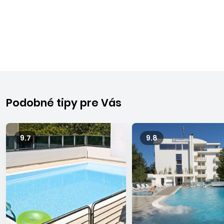
oceňujú najmä rodiny s deťmi. Všetky strediská majú veľmi
dobre vybudovanú infraštruktúru so zaujímavými
atrakciami pre deti i dospelých – nachádzajú sa tu veľké
vodné a zábavné parky, športoviská, nekonečné cyklistické
trasy a golfové ihriská, ale aj nákupné strediská. Ako všade v
Taliansku, aj tu nájdete historické a umelecké poklady,
nádhernú architektúru a galérie so vzácnymi dielami nielen
talianskych umelcov.
Podobné tipy pre Vás
BIBIONE
Moderne vybudované známe stredisko, ležiace približne 80
9.7
9.8
km severne od Benátok. Pozostáva z viacerých častí –
centrálnej a živej Bibione Spiaggia, zelenej Lido del Sole,
pokojnej Pinedy a Lido dei Pini. More je zväčša pokojné, s
vysokým obsahom jódu a solí a s dlhým pozvoľným
vstupom do mora, kde sa rodičia nemusia báť o svoje
ratolesti. Čistá, udržiavaná 8 km dlhá piesočnatá široká pláž
vybavená sprchami, kabínkami na prezliekanie a plážovými