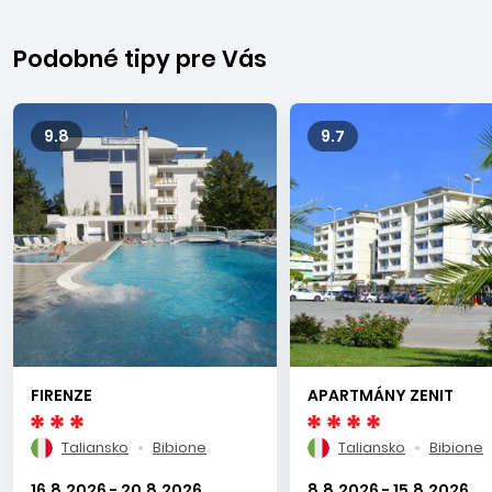
BIBIONE
Podobné tipy pre Vás
je moderne vybudované známe stredisko, ležiace približne
80 km severne od Benátok. Pozostáva z viacerých častí –
centrálnej a živej Bibione Spiaggia, zelenej Lido del Sole,
9.8
9.7
pokojnej Pinedy a Lido dei Pini. More je zväčša pokojné, s
vysokým obsahom jódu a solí a s dlhým pozvoľným
vstupom do mora, kde sa rodičia nemusia báť o svoje
ratolesti. Čistá, udržiavaná 8 km dlhá piesočnatá široká pláž
vybavená sprchami, kabínkami na prezliekanie a plážovými
barmi, je lemovaná promenádou pre peších, korčuliarov i
cyklistov. V časti Lido dei Pini môžu na pláži komfortne
dovolenkovať aj majitelia psov so svojimi domácimi
maznáčikmi. Dovolenkári majú možnosť vybrať si z
FIRENZE
APARTMÁNY ZENIT
množstva obchodov, reštaurácií, kaviarní, barov, večer sa
môžu zabaviť na rôznych diskotékach. Každoročne na
Taliansko
Bibione
Taliansko
Bibione
začiatku septembra sa v Bibione organizujú populárne
slávnosti vína s ohňostrojom, gastronomickými trhmi a
16.8.2026 - 20.8.2026
8.8.2026 - 15.8.2026