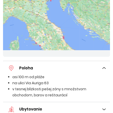
Poloha
asi 100 m od pláže
na ulici Via Auriga 63
v tesnej blízkosti pešej zóny s množstvom
obchodom, barov a reštaurácií
Ubytovanie