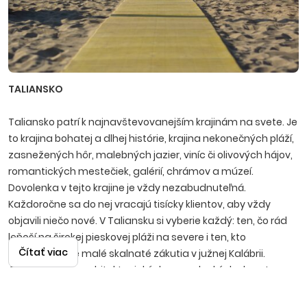
TALIANSKO
Taliansko patrí k najnavštevovanejším krajinám na svete. Je
to krajina bohatej a dlhej histórie, krajina nekonečných pláží,
zasnežených hôr, malebných jazier, viníc či olivových hájov,
romantických mestečiek, galérií, chrámov a múzeí.
Dovolenka v tejto krajine je vždy nezabudnuteľná.
Každoročne sa do nej vracajú tisícky klientov, aby vždy
objavili niečo nové. V Taliansku si vyberie každý: ten, čo rád
leňoší na širokej pieskovej pláži na severe i ten, kto
Čítať viac
uprednostňuje malé skalnaté zákutia v južnej Kalábrii.
Obdivovatelia architektonických a umeleckých skvostov
minulých storočí si vychutnajú prechádzku miestami ako
Verona, Benátky, Terst, Rím, Neapol v rámci fakultatívnych