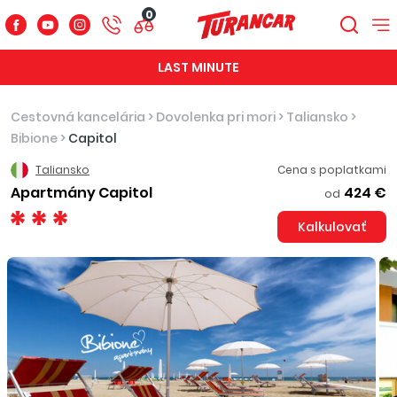
0
LAST MINUTE
Cestovná kancelária
>
Dovolenka pri mori
>
Taliansko
>
Bibione
>
Capitol
Taliansko
Cena s poplatkami
Apartmány Capitol
424 €
od
Kalkulovať