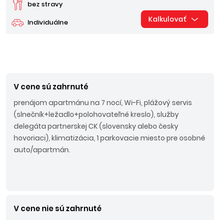
bez stravy
Kalkulovať
Individuálne
V cene sú zahrnuté
prenájom apartmánu na 7 nocí, Wi-Fi, plážový servis
(slnečník+ležadlo+polohovateľné kreslo), služby
delegáta partnerskej CK (slovensky alebo česky
hovoriaci), klimatizácia, 1 parkovacie miesto pre osobné
auto/apartmán.
V cene nie sú zahrnuté