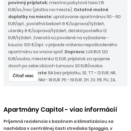
povinný príplatok:
miestna pobytová taxa 1,15
EUR/os./noc (platba na mieste).
Ostatné možné
doplatky na mieste:
upratovanie apartmánov 50 - 60
EUR/apt., posteľná bielizeň 8 €/súprava/týždeň,
uteráky 8 €/súprava/týždeň, detská postieľka 12
EUR/týždeň. Zvieratá sú povolené na vyžiadanie -
kaucia: 100 €/apt. v prípade vrátenia nepoškodeného
apartmánu sa vracia späť.
Doprava:
LUX BUS 120
EUR/osoba, miestenka 12 EUR, príplatok za spojenie
dvoch po sebe idúcich turnusov 20 EUR/osoba.
Nástupné miesta
: BA bez príplatku, SE, TT - 12 EUR, NR,
Čítať viac
TO, PN - 15 EUR, NM - 18 EUR, PE - 19 EUR, ZH, ZV, PB, PU, ZA,
MT - 20 EUR, RK, LM, PD, BB - 22 EUR.
Odporúčaný
doplatok
: komplexné cestovné poistenie KOMFORT
alebo poistenie PLUS, asistencia k motorovému vozidlu.
Upozornenie
: pri autokarovej doprave je termín
Apartmány Capitol - viac informácií
nástupu vždy deň pred uvedeným dátumom nástupu
Príjemná rezidencia s bazénom a klimatizáciou sa
na ubytovanie a termín návratu deň po ukončení
nachádza v centrálnej časti strediska Spiaggia, v
pobytu. Z uvedených cien nie je možné uplatniť zľavu