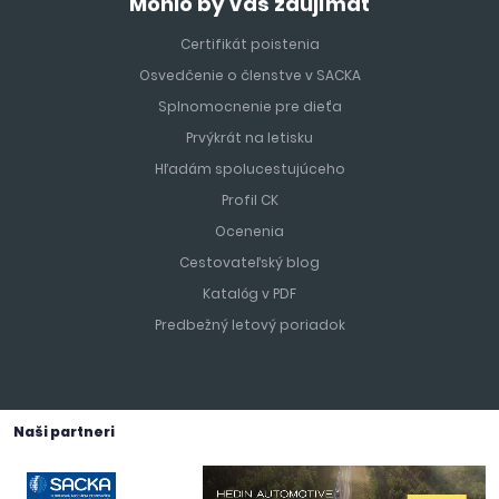
Mohlo by Vás zaujímať
Certifikát poistenia
Osvedčenie o členstve v SACKA
Splnomocnenie pre dieťa
Prvýkrát na letisku
Hľadám spolucestujúceho
Profil CK
Ocenenia
Cestovateľský blog
Katalóg v PDF
Predbežný letový poriadok
Naši partneri