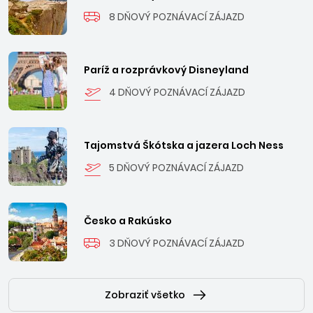
8 DŇOVÝ POZNÁVACÍ ZÁJAZD
Paríž a rozprávkový Disneyland
4 DŇOVÝ POZNÁVACÍ ZÁJAZD
Tajomstvá Škótska a jazera Loch Ness
5 DŇOVÝ POZNÁVACÍ ZÁJAZD
Česko a Rakúsko
3 DŇOVÝ POZNÁVACÍ ZÁJAZD
Zobraziť všetko