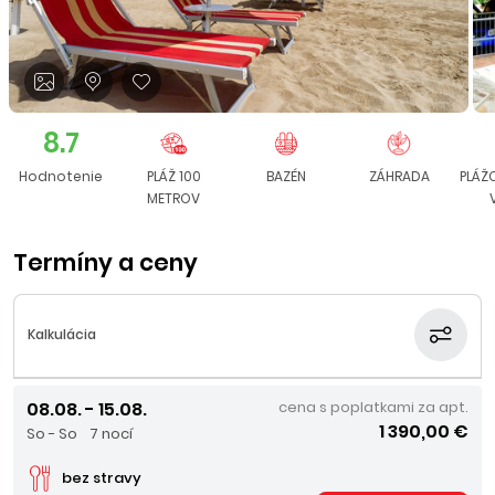
8.7
Hodnotenie
PLÁŽ 100
BAZÉN
ZÁHRADA
PLÁŽ
METROV
Termíny a ceny
Kalkulácia
08.08. - 15.08.
cena s poplatkami za apt.
1 390,00 €
So - So
7 nocí
bez stravy