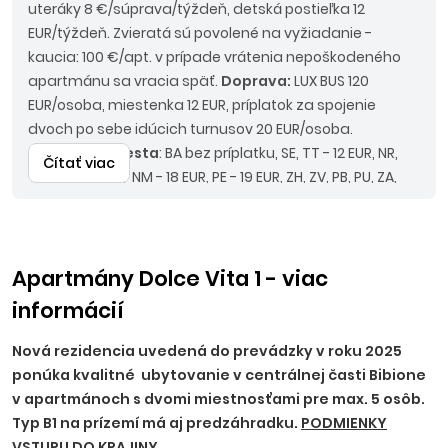
uteráky 8 €/súprava/týždeň, detská postieľka 12
EUR/týždeň. Zvieratá sú povolené na vyžiadanie -
kaucia: 100 €/apt. v prípade vrátenia nepoškodeného
apartmánu sa vracia späť.
Doprava:
LUX BUS 120
EUR/osoba, miestenka 12 EUR, príplatok za spojenie
dvoch po sebe idúcich turnusov 20 EUR/osoba.
Nástupné miesta
: BA bez príplatku, SE, TT - 12 EUR, NR,
Čítať viac
TO, PN - 15 EUR, NM - 18 EUR, PE - 19 EUR, ZH, ZV, PB, PU, ZA,
MT - 20 EUR, RK, LM, PD, BB - 22 EUR.
Odporúčaný
doplatok
: komplexné cestovné poistenie KOMFORT
alebo poistenie PLUS, asistencia k motorovému vozidlu.
Upozornenie
: pri autokarovej doprave je termín
Apartmány Dolce Vita 1 - viac
nástupu vždy deň pred uvedeným dátumom nástupu
informácií
na ubytovanie a termín návratu deň po ukončení
pobytu. Z uvedených cien nie je možné uplatniť zľavu
Nová rezidencia uvedená do prevádzky v roku 2025
pre firemných partnerov.
ponúka kvalitné ubytovanie v centrálnej časti Bibione
v apartmánoch s dvomi miestnosťami pre max. 5 osôb.
Typ B1 na prízemí má aj predzáhradku.
PODMIENKY
VSTUPU DO KRAJINY