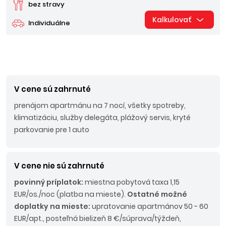
bez stravy
Kalkulovať
Individuálne
V cene sú zahrnuté
prenájom apartmánu na 7 nocí, všetky spotreby,
klimatizáciu, služby delegáta, plážový servis, kryté
parkovanie pre 1 auto
V cene nie sú zahrnuté
povinný príplatok:
miestna pobytová taxa 1,15
EUR/os./noc (platba na mieste).
Ostatné možné
doplatky na mieste:
upratovanie apartmánov 50 - 60
EUR/apt., posteľná bielizeň 8 €/súprava/týždeň,