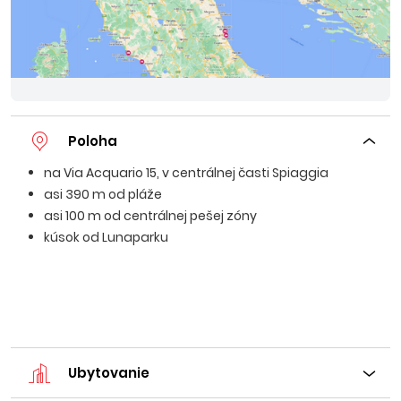
Poloha
na Via Acquario 15, v centrálnej časti Spiaggia
asi 390 m od pláže
asi 100 m od centrálnej pešej zóny
kúsok od Lunaparku
Ubytovanie