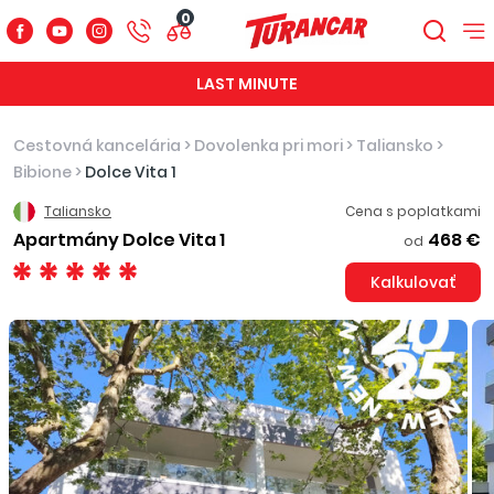
0
LAST MINUTE
Cestovná kancelária
>
Dovolenka pri mori
>
Taliansko
>
Bibione
>
Dolce Vita 1
Taliansko
Cena s poplatkami
Apartmány Dolce Vita 1
468 €
od
Kalkulovať