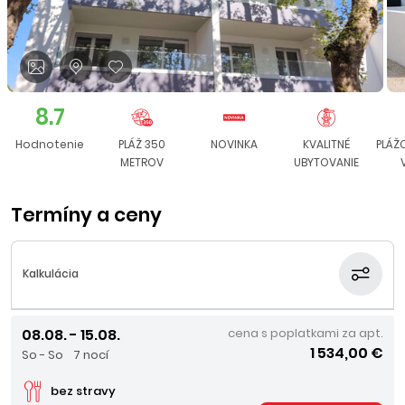
8.7
Hodnotenie
PLÁŽ 350
NOVINKA
KVALITNÉ
PLÁŽ
METROV
UBYTOVANIE
Termíny a ceny
Kalkulácia
08.08. - 15.08.
cena s poplatkami za apt.
1 534,00 €
So - So
7 nocí
bez stravy