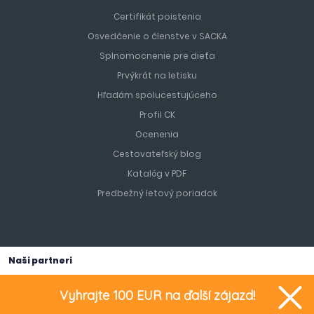
Certifikát poistenia
Osvedčenie o členstve v SACKA
Splnomocnenie pre dieťa
Prvýkrát na letisku
Hľadám spolucestujúceho
Profil CK
Ocenenia
Cestovateľský blog
Katalóg v PDF
Predbežný letový poriadok
Naši partneri
Vyhrajte 100 EUR na ďalší zájazd!