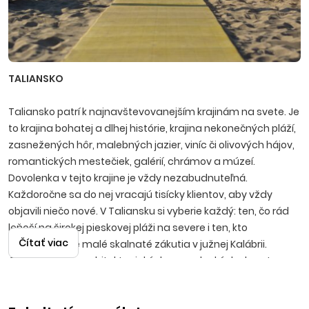
TALIANSKO
Taliansko patrí k najnavštevovanejším krajinám na svete. Je
to krajina bohatej a dlhej histórie, krajina nekonečných pláží,
zasnežených hôr, malebných jazier, viníc či olivových hájov,
romantických mestečiek, galérií, chrámov a múzeí.
Dovolenka v tejto krajine je vždy nezabudnuteľná.
Každoročne sa do nej vracajú tisícky klientov, aby vždy
objavili niečo nové. V Taliansku si vyberie každý: ten, čo rád
leňoší na širokej pieskovej pláži na severe i ten, kto
Čítať viac
uprednostňuje malé skalnaté zákutia v južnej Kalábrii.
Obdivovatelia architektonických a umeleckých skvostov
minulých storočí si vychutnajú prechádzku miestami ako
Verona, Benátky, Terst, Rím, Neapol v rámci fakultatívnych