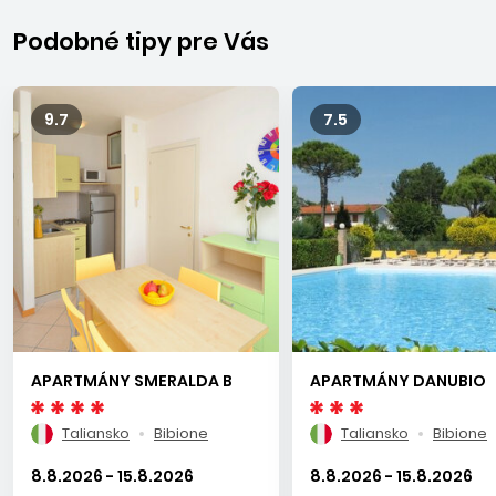
BIBIONE
Podobné tipy pre Vás
Moderne vybudované známe stredisko, ležiace približne 80
km severne od Benátok. Pozostáva z viacerých častí –
centrálnej a živej Bibione Spiaggia, zelenej Lido del Sole,
9.7
7.5
pokojnej Pinedy a Lido dei Pini. More je zväčša pokojné, s
vysokým obsahom jódu a solí a s dlhým pozvoľným
vstupom do mora, kde sa rodičia nemusia báť o svoje
ratolesti. Čistá, udržiavaná 8 km dlhá piesočnatá široká pláž
vybavená sprchami, kabínkami na prezliekanie a plážovými
barmi, je lemovaná promenádou pre peších, korčuliarov i
cyklistov. V časti Lido dei Pini môžu na pláži komfortne
dovolenkovať aj majitelia psov so svojimi domácimi
maznáčikmi. Dovolenkári majú možnosť vybrať si z
APARTMÁNY SMERALDA B
APARTMÁNY DANUBIO
množstva obchodov, reštaurácií, kaviarní, barov, večer sa
môžu zabaviť na rôznych diskotékach. Každoročne na
Taliansko
Bibione
Taliansko
Bibione
začiatku septembra sa v Bibione organizujú populárne
slávnosti vína s ohňostrojom, gastronomickými trhmi a
8.8.2026 - 15.8.2026
8.8.2026 - 15.8.2026
atrakciami pre deti i dospelých. V stredisku sa nachádzajú