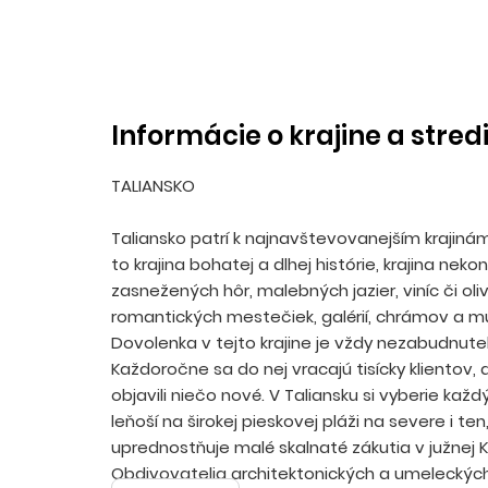
Informácie o krajine a stred
TALIANSKO
Taliansko patrí k najnavštevovanejším krajiná
to krajina bohatej a dlhej histórie, krajina neko
zasnežených hôr, malebných jazier, viníc či oli
romantických mestečiek, galérií, chrámov a mú
Dovolenka v tejto krajine je vždy nezabudnute
Každoročne sa do nej vracajú tisícky klientov,
objavili niečo nové. V Taliansku si vyberie každ
leňoší na širokej pieskovej pláži na severe i ten
uprednostňuje malé skalnaté zákutia v južnej Ka
Obdivovatelia architektonických a umeleckýc