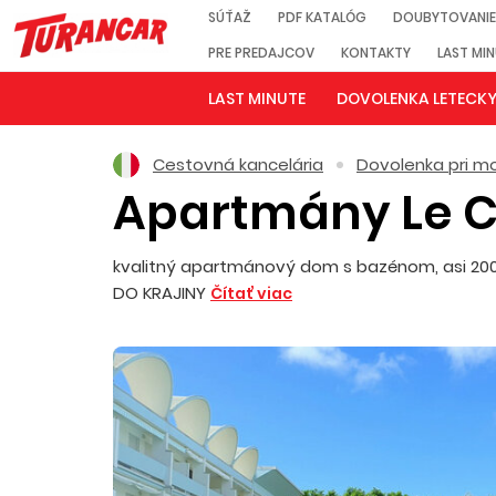
SÚŤAŽ
PDF KATALÓG
DOUBYTOVANIE
PRE PREDAJCOV
KONTAKTY
LAST MI
LAST MINUTE
DOVOLENKA LETECK
Cestovná kancelária
Dovolenka pri mo
Apartmány Le C
kvalitný apartmánový dom s bazénom, asi 200 
DO KRAJINY
Čítať viac