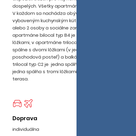
dospelých. Všetky apartmány sú klimatizované.
as
V každom sa nachádza obývacia miestnosť s
vybaveným kuchynským kútom a pohovkou pre 1
alebo 2 osoby a sociálne zariadenie. V
apartmáne bilocal typ B4 je ešte spálňa s dvomi
lôžkami, v apartmáne trilocal typ C1 ú ešte dve
spálne s dvomi lôžkami (v jednej môže byť
poschodová posteľ) a balkón, v apartmáne
trilocal typ C2 je jedna spálňa s dvomi lôžkami,
jedna spálňa s tromi lôžkami, dve kúpeľne a
terasa.
Doprava
individuálna