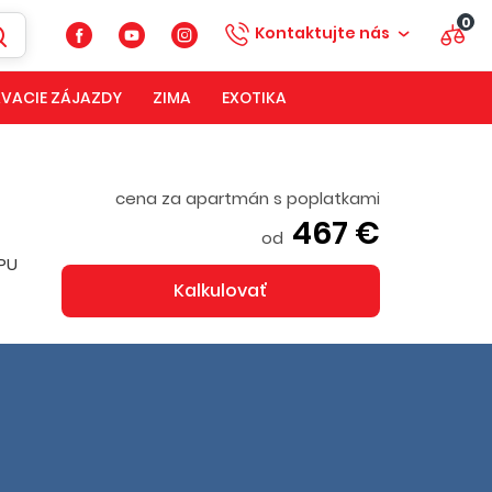
0
Kontaktujte nás
VACIE ZÁJAZDY
ZIMA
EXOTIKA
cena za apartmán s poplatkami
467 €
od
UPU
Kalkulovať