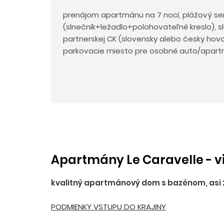
prenájom apartmánu na 7 nocí, plážový ser
(slnečník+ležadlo+polohovateľné kreslo), 
partnerskej CK (slovensky alebo česky hovori
parkovacie miesto pre osobné auto/apar
Apartmány Le Caravelle - v
kvalitný apartmánový dom s bazénom, asi 20
PODMIENKY VSTUPU DO KRAJINY