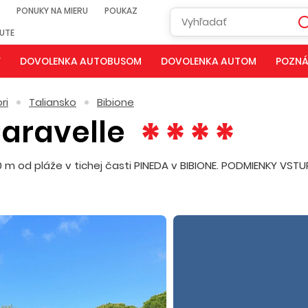
PONUKY NA MIERU
POUKAZ
NUTE
Y
DOVOLENKA AUTOBUSOM
DOVOLENKA AUTOM
POZNÁ
ri
Taliansko
Bibione
aravelle
m od pláže v tichej časti PINEDA v BIBIONE. PODMIENKY VST