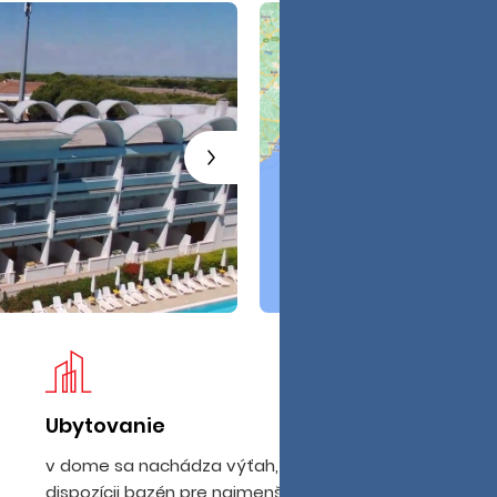
Ubytovanie
Pl
v dome sa nachádza výťah, klienti majú k
ši
dispozícii bazén pre najmenšie deti a aj pre
vs