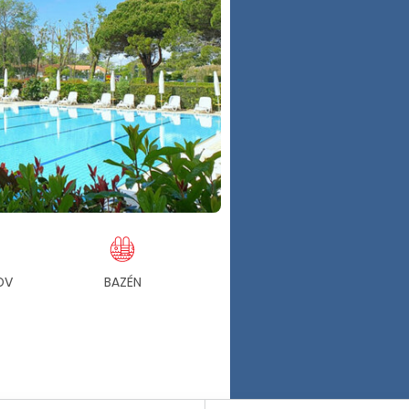
OV
BAZÉN
ZÁHRADA
PLÁŽ