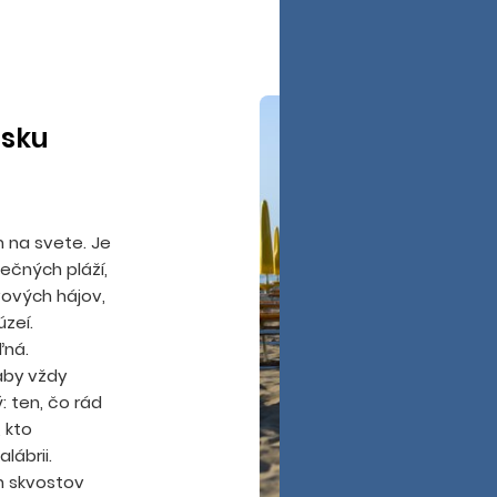
isku
m na svete. Je
nečných pláží,
vových hájov,
zeí.
ľná.
 aby vždy
ý: ten, čo rád
, kto
lábrii.
h skvostov