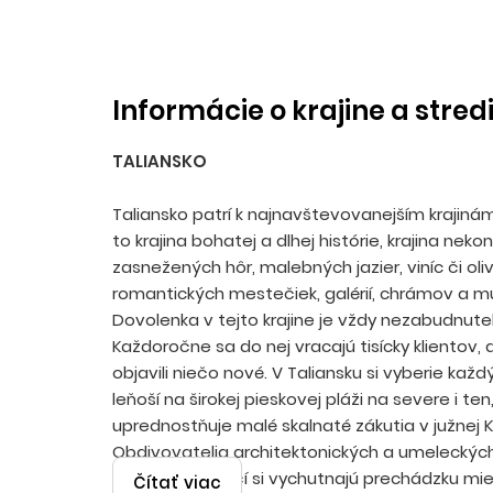
Informácie o krajine a stred
TALIANSKO
Taliansko patrí k najnavštevovanejším krajiná
to krajina bohatej a dlhej histórie, krajina neko
zasnežených hôr, malebných jazier, viníc či oli
romantických mestečiek, galérií, chrámov a mú
Dovolenka v tejto krajine je vždy nezabudnute
Každoročne sa do nej vracajú tisícky klientov,
objavili niečo nové. V Taliansku si vyberie každ
leňoší na širokej pieskovej pláži na severe i ten
uprednostňuje malé skalnaté zákutia v južnej Ka
Obdivovatelia architektonických a umeleckýc
minulých storočí si vychutnajú prechádzku mi
Čítať viac