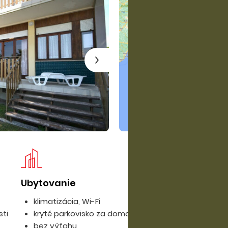
Ubytovanie
Pl
klimatizácia, Wi-Fi
sti
kryté parkovisko za domom
bez výťahu