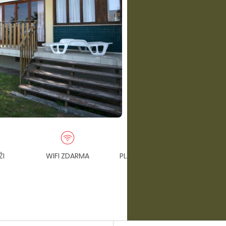
ŽI
WIFI ZDARMA
PLÁŽOVÝ SERVIS V CENE
PA