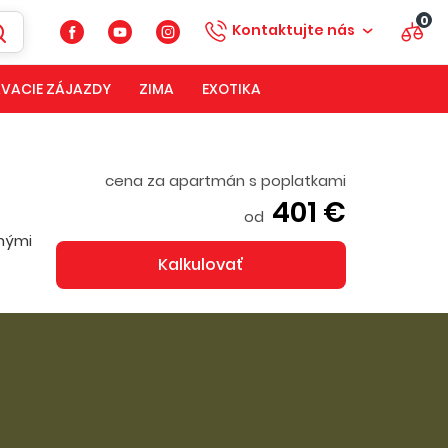
0
Kontaktujte nás
VACIE ZÁJAZDY
ZIMA
EXOTIKA
cena za apartmán s poplatkami
401 €
od
nnými
Kalkulovať