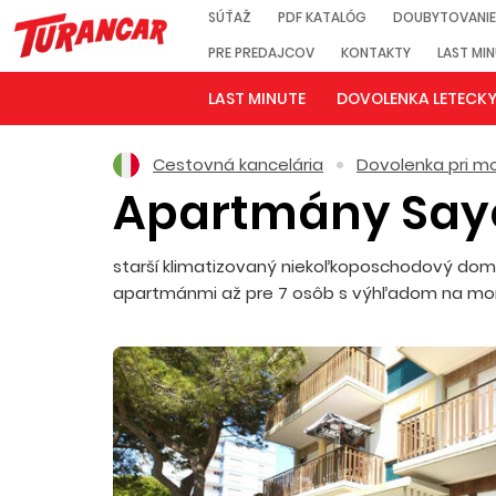
SÚŤAŽ
PDF KATALÓG
DOUBYTOVANIE
PRE PREDAJCOV
KONTAKTY
LAST MI
LAST MINUTE
DOVOLENKA LETECK
Cestovná kancelária
Dovolenka pri mo
Apartmány Sa
starší klimatizovaný niekoľkoposchodový dom 
apartmánmi až pre 7 osôb s výhľadom na mo