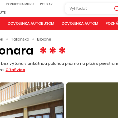
PONUKY NA MIERU
POUKAZ
NUTE
Y
DOVOLENKA AUTOBUSOM
DOVOLENKA AUTOM
POZNÁ
ri
Taliansko
Bibione
yonara
bez výťahu s unikátnou polohou priamo na pláži s priestra
re.
Čítať viac