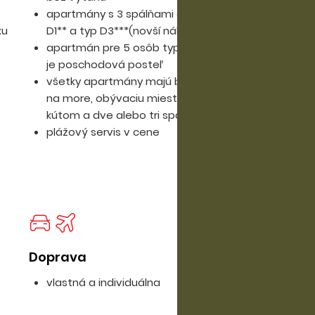
apartmány s 3 spálňami až pre 7 osôb typ
ku
D1** a typ D3***(novší nábytok)
apartmán pre 5 osôb typ D** - v jednej spálni
je poschodová posteľ
všetky apartmány majú balkóny s výhľadom
na more, obývaciu miestnosť s kuchynským
kútom a dve alebo tri spálne
plážový servis v cene
Doprava
vlastná a individuálna