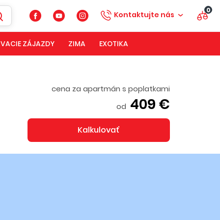
0
Kontaktujte nás
VACIE ZÁJAZDY
ZIMA
EXOTIKA
cena za apartmán s poplatkami
409 €
od
Kalkulovať