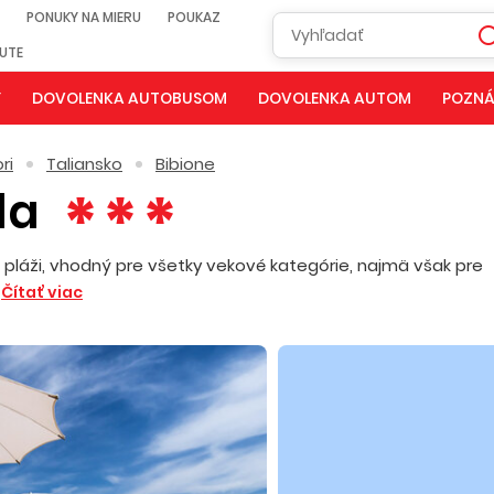
PONUKY NA MIERU
POUKAZ
NUTE
Y
DOVOLENKA AUTOBUSOM
DOVOLENKA AUTOM
POZNÁ
ri
Taliansko
Bibione
la
láži, vhodný pre všetky vekové kategórie, najmä však pre
Y
Čítať viac