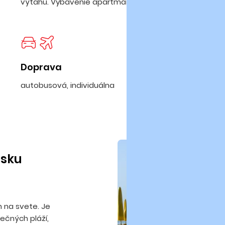
výťahu. Vybavenie apartmánov je štandardné.
Doprava
autobusová, individuálna
isku
m na svete. Je
nečných pláží,