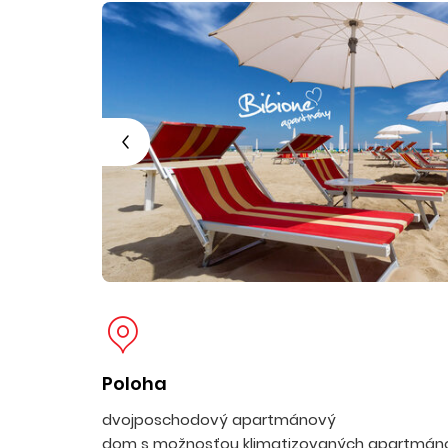
Poloha
dvojposchodový apartmánový
dom s možnosťou klimatizovaných apartmá