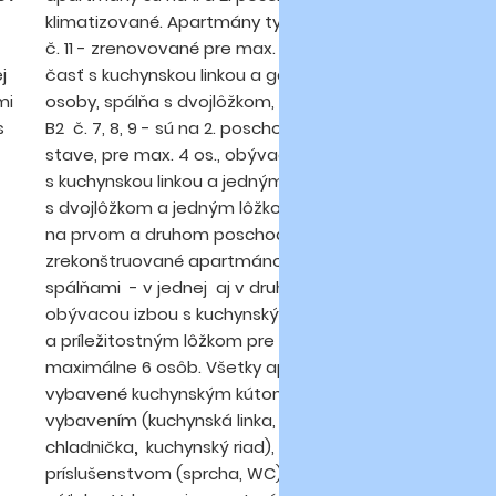
klimatizované. Apartmány typu bilocal B3 č. 5 a
sl
č. 11 - zrenovované pre max. 4 osoby, obývacia
pr
j
časť s kuchynskou linkou a gaučom pre dve
se
mi
osoby, spálňa s dvojlôžkom, balkón. Bilocal typ
pa
s
B2 č. 7, 8, 9 - sú na 2. poschodí - v pôvodnom
ap
stave, pre max. 4 os., obývacia čast
v 
s kuchynskou linkou a jedným lôžkom, spálňa
ča
s dvojlôžkom a jedným lôžkom, balkón. Trilocaly
mi
na prvom a druhom poschodí č. 6 a č. 12 –
a 
zrekonštruované apartmánové byty s 2
sl
spálňami - v jednej aj v druhej sú 2 lôžka,
obývacou izbou s kuchynským kútom
a príležitostným lôžkom pre 2 osoby. Vhodné pre
maximálne 6 osôb. Všetky apartmány sú
vybavené kuchynským kútom so základným
vybavením (kuchynská linka, plynový sporák,
chladnička
,
kuchynský riad), vlastným
príslušenstvom (sprcha, WC), TV, balkónom, bez