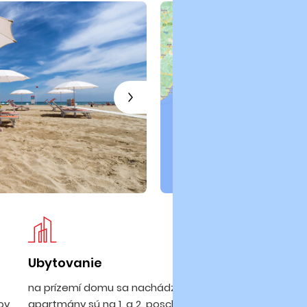
Ubytovanie
Pl
na prízemí domu sa nachádza obchod,
8 
nov
apartmány sú na 1. a 2. poschodí. Všetky sú
po