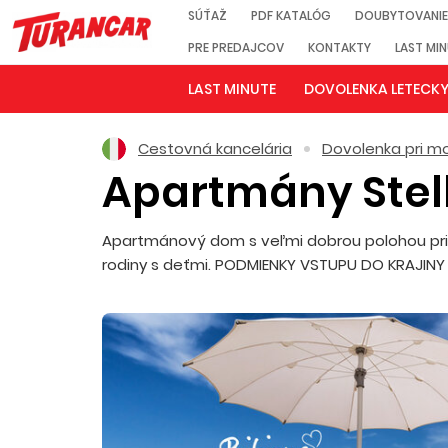
SÚŤAŽ
PDF KATALÓG
DOUBYTOVANIE
PRE PREDAJCOV
KONTAKTY
LAST MI
LAST MINUTE
DOVOLENKA LETECK
Cestovná kancelária
Dovolenka pri mo
Apartmány Stel
Apartmánový dom s veľmi dobrou polohou pri p
rodiny s deťmi. PODMIENKY VSTUPU DO KRAJIN