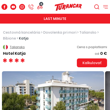
0
LAST MINUTE
Cestovná kancelária
>
Dovolenka pri mori
>
Taliansko
>
Bibione
>
Katja
Taliansko
Cena s poplatkami
Hotel Katja
0 €
od
Kalkulovať