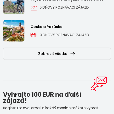
5 DŇOVÝ POZNÁVACÍ ZÁJAZD
Česko a Rakúsko
3 DŇOVÝ POZNÁVACÍ ZÁJAZD
Zobraziť všetko
Vyhrajte 100 EUR na ďalší
zájazd!
Registrujte svoj email a každý mesiac môžete vyhrať.