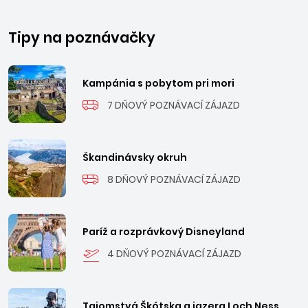
Tipy na poznávačky
Kampánia s pobytom pri mori
7 DŇOVÝ POZNÁVACÍ ZÁJAZD
Škandinávsky okruh
8 DŇOVÝ POZNÁVACÍ ZÁJAZD
Paríž a rozprávkový Disneyland
4 DŇOVÝ POZNÁVACÍ ZÁJAZD
Tajomstvá Škótska a jazera Loch Ness