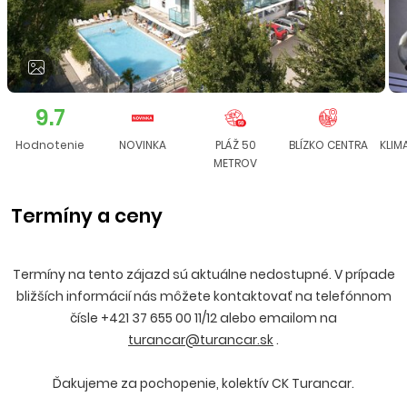
9.7
Hodnotenie
NOVINKA
PLÁŽ 50
BLÍZKO CENTRA
KLIM
METROV
Termíny a ceny
Termíny na tento zájazd sú aktuálne nedostupné. V prípade
bližších informácií nás môžete kontaktovať na telefónnom
čísle +421 37 655 00 11/12 alebo emailom na
turancar@turancar.sk
.
Ďakujeme za pochopenie, kolektív CK Turancar.