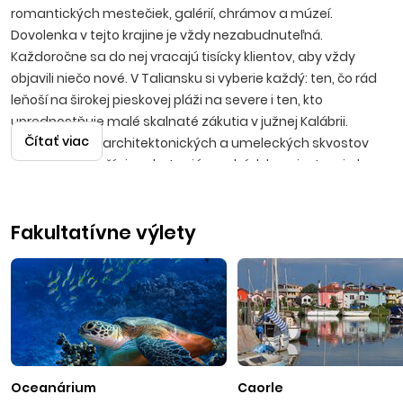
romantických mestečiek, galérií, chrámov a múzeí.
Dovolenka v tejto krajine je vždy nezabudnuteľná.
Každoročne sa do nej vracajú tisícky klientov, aby vždy
objavili niečo nové. V Taliansku si vyberie každý: ten, čo rád
leňoší na širokej pieskovej pláži na severe i ten, kto
uprednostňuje malé skalnaté zákutia v južnej Kalábrii.
Čítať viac
Obdivovatelia architektonických a umeleckých skvostov
minulých storočí si vychutnajú prechádzku miestami ako
Verona, Benátky, Terst, Rím, Neapol v rámci fakultatívnych
výletov. Všetky zážitky umocní vynikajúca kuchyňa a
Fakultatívne výlety
temperamentní hostitelia.
SEVERNÝ JADRAN
Iba 600 km od hraníc Slovenska sa nachádzajú najbližšie
piesočnaté pláže severného Jadranu. Táto časť talianskeho
pobrežia, nachádzajúca sa v regiónoch Friuli Venezia Giulia
a Veneto, je známa predovšetkým svojimi rozsiahlymi
piesočnatými plážami s mierne klesajúcim dnom, čo
oceňujú najmä rodiny s deťmi. Všetky strediská majú veľmi
Oceanárium
Caorle
dobre vybudovanú infraštruktúru so zaujímavými