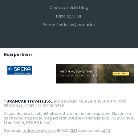
Cestovateľský blog
Katalóg v PDF
Predbežný letový poriadok
Naši partneri
TURANCAR Travel s.r.o.
, Bratislavská 466/29, 949 01 Nitra, IČO:
55028241, IČ DPH: SK 2121898768.
Orgán dozoru a subjekt alternatívneho riešenia sporov : Slovenská
obchodná inšpekcia, Inšpektorát SOI pre Nitriansky kraj, PO BOX 49A,
Staničná 9, 950 50 Nitra 1
Generuje
redakčný systém
BUXUS
CMS
spoločnosti
ui42
.