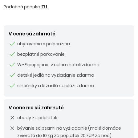
Podobná ponuka
TU
V cene sú zahrnuté
ubytovanie s polpenziou
bezplatné parkovanie
Wi-Fi pripojenie v celom hoteli zdarma
detské jedlá na vyžiadanie zdarma
slnečníky a ležadlá na pláži zdarma
V cene nie sú zahrnuté
obedy za príplatok
bývanie so psami na vyžiadanie (malé domáce
zvieratá do 10 kg za poplatok 20 EUR za noc)