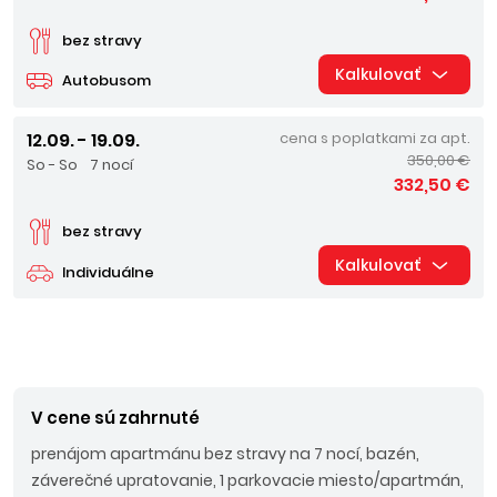
bez stravy
Kalkulovať
Autobusom
12.09. - 19.09.
cena s poplatkami za apt.
350,00 €
So - So
7 nocí
332,50 €
bez stravy
Kalkulovať
Individuálne
V cene sú zahrnuté
prenájom apartmánu bez stravy na 7 nocí, bazén,
záverečné upratovanie, 1 parkovacie miesto/apartmán,