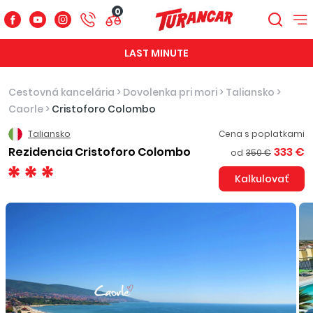
0
LAST MINUTE
Cestovná kancelária
>
Dovolenka pri mori
>
Taliansko
>
Caorle
>
Cristoforo Colombo
Taliansko
Cena s poplatkami
Rezidencia Cristoforo Colombo
333 €
od
350 €
Kalkulovať