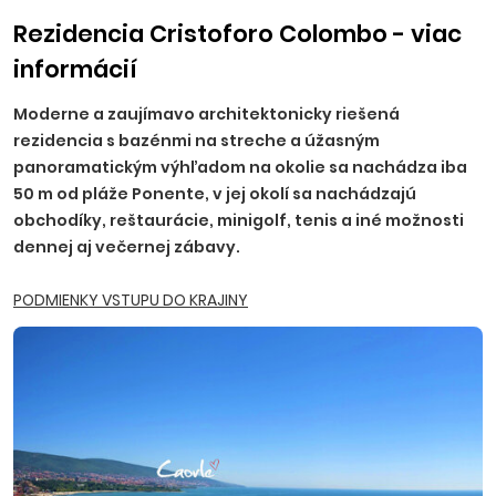
PT - 19 EUR, TN, PB, ZA, MT, ZV, ZH, Púchov - 20 EUR, LM, RK,
PD, BB - 22 EUR.
Upozornenie:
pri autokarovej doprave
Rezidencia Cristoforo Colombo - viac
je termín nástupu vždy deň pred uvedeným dátumom
informácií
nástupu na ubytovanie a termín návratu deň po
ukončení pobytu. Z cien uvedených pri tomto objekte
Moderne a zaujímavo architektonicky riešená
nie je možné poskytnúť zľavy pre firemných klientov.
rezidencia s bazénmi na streche a úžasným
panoramatickým výhľadom na okolie sa nachádza iba
50 m od pláže Ponente, v jej okolí sa nachádzajú
obchodíky, reštaurácie, minigolf, tenis a iné možnosti
dennej aj večernej zábavy.
PODMIENKY VSTUPU DO KRAJINY