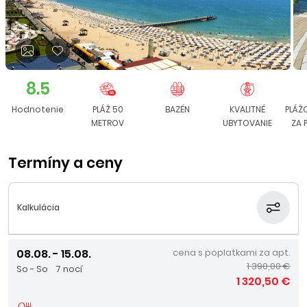
8.5
Hodnotenie
PLÁŽ 50
BAZÉN
KVALITNÉ
PLÁŽ
METROV
UBYTOVANIE
ZA 
Termíny a ceny
Kalkulácia
08.08. - 15.08.
cena s poplatkami za apt.
1 390,00 €
So - So
7 nocí
1 320,50 €