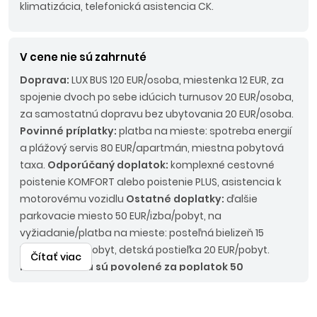
klimatizácia, telefonická asistencia CK.
V cene nie sú zahrnuté
Doprava:
LUX BUS 120 EUR/osoba, miestenka 12 EUR, za
spojenie dvoch po sebe idúcich turnusov 20 EUR/osoba,
za samostatnú dopravu bez ubytovania 20 EUR/osoba.
Povinné príplatky:
platba na mieste: spotreba energií
a plážový servis 80 EUR/apartmán, miestna pobytová
taxa.
Odporúčaný doplatok:
komplexné cestovné
poistenie KOMFORT alebo poistenie PLUS, asistencia k
motorovému vozidlu
Ostatné doplatky:
ďalšie
parkovacie miesto 50 EUR/izba/pobyt, na
vyžiadanie/platba na mieste: posteľná bielizeň 15
EUR/súprava/pobyt, detská postieľka 20 EUR/pobyt.
Čítať viac
Malé zvieratá sú povolené za poplatok 50
EUR/týždeň
.
Nástupné miesta:
BA bez
príplatku, Sereď, TT - 12 EUR, PN, TO, NR - 15 EUR, NM - 18 EUR,