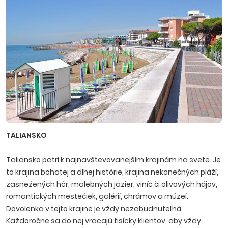
TALIANSKO
Taliansko patrí k najnavštevovanejším krajinám na svete. Je
to krajina bohatej a dlhej histórie, krajina nekonečných pláží,
zasnežených hôr, malebných jazier, viníc či olivových hájov,
romantických mestečiek, galérií, chrámov a múzeí.
Dovolenka v tejto krajine je vždy nezabudnuteľná.
Každoročne sa do nej vracajú tisícky klientov, aby vždy