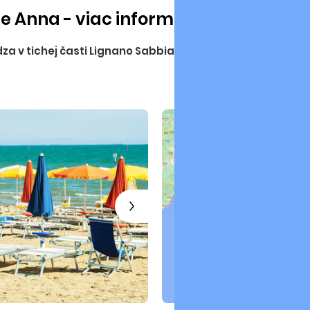
bielizeň za poplatok 12 E
 Anna - viac informácií
nutné objednať najneskôr
zvieratá max. 20 kg povo
 v tichej časti Lignano Sabbiadoro v blízkosti mora aj 
Poplatok za delegátske 
Upozornenie:
pri autoka
pred uvedeným dátumom 
deň po ukončení pobytu.