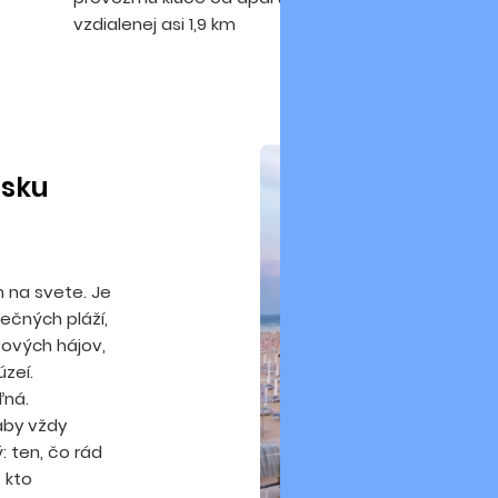
vzdialenej asi 1,9 km
isku
m na svete. Je
nečných pláží,
vových hájov,
zeí.
ľná.
 aby vždy
ý: ten, čo rád
, kto