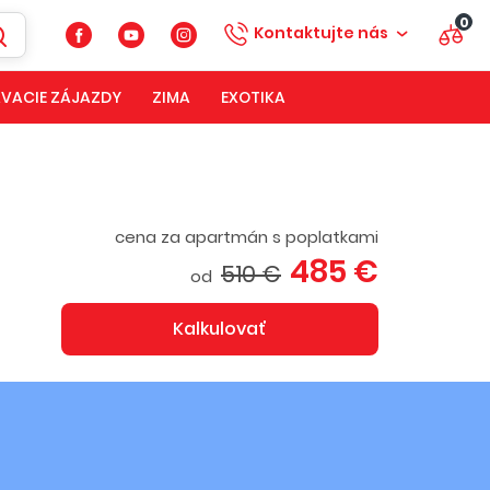
0
Kontaktujte nás
VACIE ZÁJAZDY
ZIMA
EXOTIKA
cena za apartmán s poplatkami
485 €
510 €
od
Kalkulovať