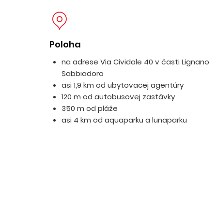
Poloha
na adrese Via Cividale 40 v časti Lignano
Sabbiadoro
asi 1,9 km od ubytovacej agentúry
120 m od autobusovej zastávky
350 m od pláže
asi 4 km od aquaparku a lunaparku