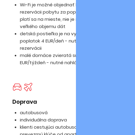
Wi-Fi je možné objednať len pri
rezervácii pobytu za poplatok 4 EUR/deň/ -
platí sa na mieste, nie je možné sťahovanie
veľkého objemu dát
detská postieľka je na vyžiadanie a za
poplatok 4 EUR/deň - nutné vyžiadať už pri
rezervácii
malé domáce zvieratá sú za poplatok 70
EUR/týždeň - nutné nahlásiť pri rezervácii
Doprava
autobusová
individuálna doprava
klienti cestujúci autobusovou dopravou si
prevezmú klúče od apartmánu v kancelárii