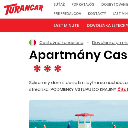
SÚŤAŽ
PDF KATALÓG
DOUBYTOVANIE
PRE PREDAJCOV
KONTAKTY
LAST MI
LAST MINUTE
DOVOLENKA LETECK
Cestovná kancelária
Dovolenka pri mo
Apartmány Cas
Súkromný dom s desiatimi bytmi sa nachádza v 
strediska. PODMIENKY VSTUPU DO KRAJINY
Čítať