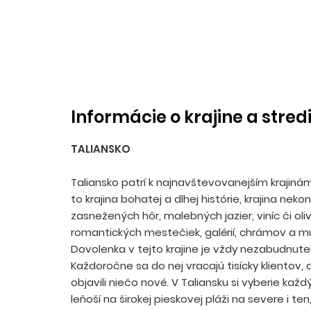
Informácie o krajine a stred
TALIANSKO
Taliansko patrí k najnavštevovanejším krajiná
to krajina bohatej a dlhej histórie, krajina neko
zasnežených hôr, malebných jazier, viníc či oli
romantických mestečiek, galérií, chrámov a mú
Dovolenka v tejto krajine je vždy nezabudnute
Každoročne sa do nej vracajú tisícky klientov,
objavili niečo nové. V Taliansku si vyberie každ
leňoší na širokej pieskovej pláži na severe i ten