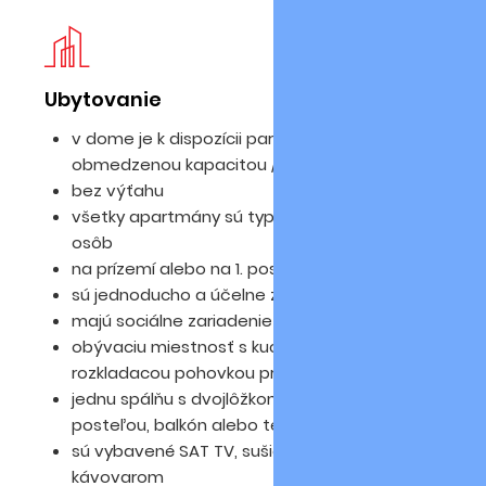
Ubytovanie
Pl
v dome je k dispozícii parkovisko s
obmedzenou kapacitou /v cene prenájmu/
bez výťahu
všetky apartmány sú typu bilocal pre max. 5
osôb
na prízemí alebo na 1. poschodí
sú jednoducho a účelne zariadené
majú sociálne zariadenie
obývaciu miestnosť s kuchynským kútom a
rozkladacou pohovkou pre 1 osobu
jednu spálňu s dvojlôžkom a poschodovou
posteľou, balkón alebo terasu
sú vybavené SAT TV, sušičom na vlasy a
kávovarom