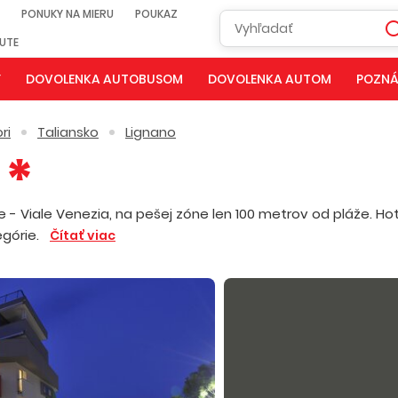
PONUKY NA MIERU
POUKAZ
NUTE
Y
DOVOLENKA AUTOBUSOM
DOVOLENKA AUTOM
POZNÁ
ri
Taliansko
Lignano
 - Viale Venezia, na pešej zóne len 100 metrov od pláže. Hot
tegórie.
Čítať viac