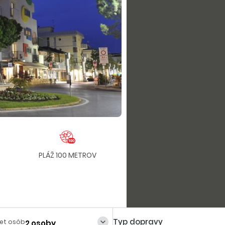
PLÁŽ 100 METROV
V CENTRE
KL
Typ dopravy
et osôb
2 osoby