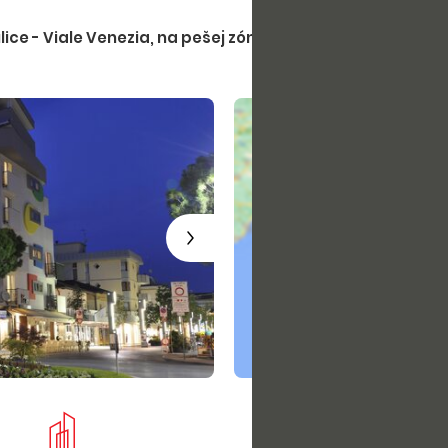
ce - Viale Venezia, na pešej zóne len 100 metrov od pláže