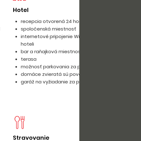
Hotel
Iz
recepcia otvorená 24 hodín
d
spoločenská miestnosť
internetové pripojenie Wi-Fi zdarma v celom
hoteli
bar a raňajková miestnosť
terasa
možnosť parkovania za poplatok
domáce zvieratá sú povolené za poplatok
garáž na vyžiadanie za príplatok
Stravovanie
D