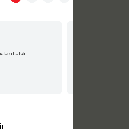
V cene nie sú zahrn
možnosť obeda za pr
celom hoteli
možnosť parkovania 
domáce zvieratá sú 
garáž na vyžiadanie 
Čítať viac
slnečníky a ležadlá sú
í