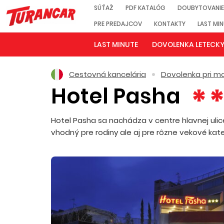
SÚŤAŽ
PDF KATALÓG
DOUBYTOVANIE
PRE PREDAJCOV
KONTAKTY
LAST MI
LAST MINUTE
DOVOLENKA LETECK
Cestovná kancelária
Dovolenka pri mo
Hotel Pasha
Hotel Pasha sa nachádza v centre hlavnej ulice
vhodný pre rodiny ale aj pre rôzne vekové ka