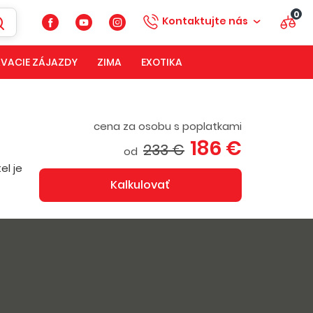
0
Kontaktujte nás
VACIE ZÁJAZDY
ZIMA
EXOTIKA
cena za osobu s poplatkami
186 €
233 €
od
el je
Kalkulovať