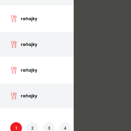
cen
raňajky
cen
raňajky
cen
raňajky
cen
raňajky
1
2
3
4
5
...
8