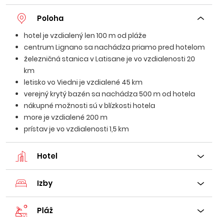
Poloha
hotel je vzdialený len 100 m od pláže
centrum Lignano sa nachádza priamo pred hotelom
železničná stanica v Latisane je vo vzdialenosti 20
km
letisko vo Viedni je vzdialené 45 km
verejný krytý bazén sa nachádza 500 m od hotela
nákupné možnosti sú v blízkosti hotela
more je vzdialené 200 m
prístav je vo vzdialenosti 1,5 km
Hotel
Izby
Pláž