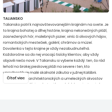
TALIANSKO
Taliansko patrí k najnavštevovanejším krajinám na svete. Je
to krajina bohatej a dlhej histórie, krajina nekonečných pláží,
zasnežených hôr, malebných jazier, viníc či olivových hájov,
romantických mestečiek, galérií, chrámov a múzeí.
Dovolenka v tejto krajine je vždy nezabudnuteľná.
Každoročne sa do nej vracajú tisícky klientov, aby vždy
objavili niečo nové. V Taliansku si vyberie každý: ten, čo rád
leňoší na širokej pieskovej pláži na severe i ten, kto
uprednostňuje malé skalnaté zákutia v južnej Kalábrii.
Čítať viac
Obdivovatelia architektonických a umeleckých skvostov
minulých storočí si vychutnajú prechádzku miestami ako
Verona, Benátky, Terst, Rím, Neapol v rámci fakultatívnych
výletov. Všetky zážitky umocní vynikajúca kuchyňa a
temperamentní hostitelia.
SEVERNÝ JADRAN