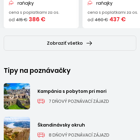
raňajky
raňajky
možnosťami. Všetky časti spája niekoľkokilometrová
cena s poplatkami za os.
cena s poplatkami za os.
piesková pláž rozdelená na približne 20 sektorov so
386 €
437 €
od
415 €
od
460 €
slnečníkmi a ležadlami. V celom stredisku je množstvo
hotelov, penziónov a apartmánových domov, nechýba
typická dlhá nákupná promenáda. Lignano ponúka
predovšetkým najmladším návštevníkom zábavu a rôzne
Zobraziť všetko
aktivity – veľký aquapark, zoologickú záhradu Punta Verde,
lunapark, zábavno- didaktický park Gulliverlandia a Junior
park.
Tipy na poznávačky
Kampánia s pobytom pri mori
7 DŇOVÝ POZNÁVACÍ ZÁJAZD
Škandinávsky okruh
8 DŇOVÝ POZNÁVACÍ ZÁJAZD