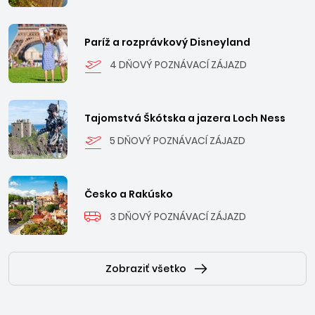
Paríž a rozprávkový Disneyland
4 DŇOVÝ POZNÁVACÍ ZÁJAZD
Tajomstvá Škótska a jazera Loch Ness
5 DŇOVÝ POZNÁVACÍ ZÁJAZD
Česko a Rakúsko
3 DŇOVÝ POZNÁVACÍ ZÁJAZD
Zobraziť všetko