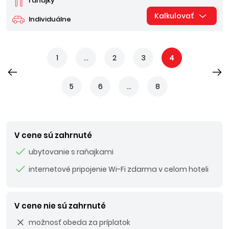
raňajky
Kalkulovať
Individuálne
1
...
2
3
4
5
6
...
8
V cene sú zahrnuté
ubytovanie s raňajkami
internetové pripojenie Wi-Fi zdarma v celom hoteli
V cene nie sú zahrnuté
možnosť obeda za príplatok