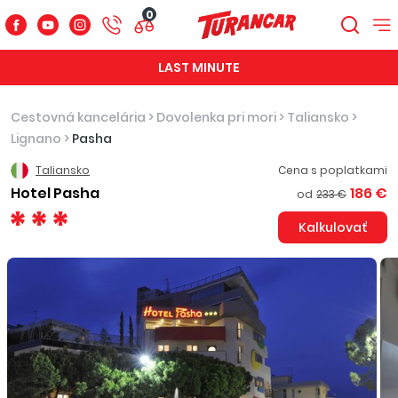
0
LAST MINUTE
Cestovná kancelária
>
Dovolenka pri mori
>
Taliansko
>
Lignano
>
Pasha
Taliansko
Cena s poplatkami
Hotel Pasha
186 €
od
233 €
Kalkulovať