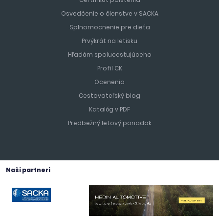
Osvedčenie o členstve v SACKA
Splnomocnenie pre dieťa
Prvýkrát na letisku
Hľadám spolucestujúceho
Profil CK
Ocenenia
Cestovateľský blog
Katalóg v PDF
Predbežný letový poriadok
Naši partneri