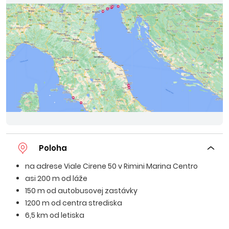
Poloha
na adrese Viale Cirene 50 v Rimini Marina Centro
asi 200 m od láže
150 m od autobusovej zastávky
1200 m od centra strediska
6,5 km od letiska