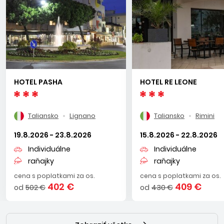
zónou – či do niektorých z vyhlásených outletov.
HOTEL PASHA
HOTEL RE LEONE
Taliansko
Lignano
Taliansko
Rimini
19.8.2026 - 23.8.2026
15.8.2026 - 22.8.2026
Individuálne
Individuálne
raňajky
raňajky
cena s poplatkami za os.
cena s poplatkami za os.
402 €
409 €
od
502 €
od
430 €