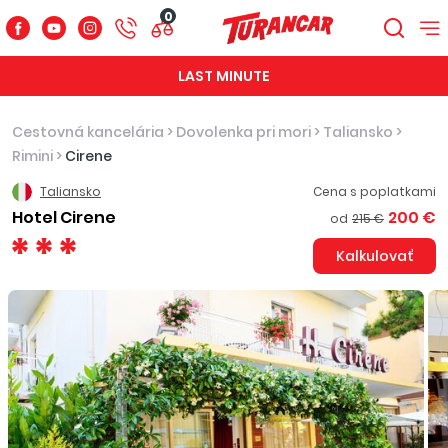
0
LAST MINUTE
Cestovná kancelária
>
Dovolenka pri mori
>
Taliansko
>
Rimini
>
Cirene
Taliansko
Cena s poplatkami
Hotel Cirene
200 €
od
215 €
Kalkulovať