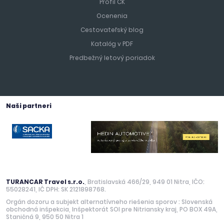
Profil CK
Ocenenia
Cestovateľský blog
Katalóg v PDF
Predbežný letový poriadok
Naši partneri
TURANCAR Travel s.r.o.
, Bratislavská 466/29, 949 01 Nitra, IČO:
55028241, IČ DPH: SK 2121898768.
Orgán dozoru a subjekt alternatívneho riešenia sporov : Slovenská
obchodná inšpekcia, Inšpektorát SOI pre Nitriansky kraj, PO BOX 49A,
Staničná 9, 950 50 Nitra 1