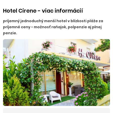
uvedených pri tomto objekte nie je možné poskytnúť
firemné zľavy.
Hotel Cirene - viac informácií
príjemný jednoduchý menší hotel v blízkosti pláže za
príjemné ceny - možnosť raňajok, polpenzie aj plnej
penzie.