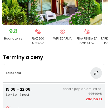
9.8
Hodnotenie
PLÁŽ 200
WIFI ZDARMA
PLNÁ PENZIA ZA
PARK
METROV
DOPLATOK
DO
Termíny a ceny
Kalkulácia
15.08. - 22.08.
cena s poplatkami za os.
305,00 €
So - So
7 nocí
283,65 €