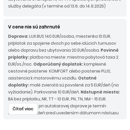
služby delegáta (v termíne od 13.6. do 14.9.2025)
V cene nie sú zahrnuté
Doprava:
LUX BUS 140 EUR/osoba, miestenka 10 EUR,
príplatok za spojenie dvoch po sebe idúcich turnusov
alebo dopravu bez ubytovania 20 EUR/osoba.
Povinné
príplatky:
platba na mieste: miestna pobytová taxa 2
EUR/os./noc.
Odporúčaný doplatok:
komplexné
cestovné poistenie KOMFORT alebo poistenie PLUS,
asistencia k motorovému vozidlu.
Ostatné
doplatky:
malé zvieratá sú povolené za 5 EUR/deň (na
vyžiadanie). Parkovanie 10 EUR/deň.
Nástupné miesta:
BA bez príplatku, NR, TT - 10 EUR, PN, TN, NM - 15 EUR.
Upozornenie:
pri autokarovej doprave je termín
Čítať viac
nástupu vždy deň pred uvedeným dátumom nástupu
na ubytovanie a termín návratu deň po ukončení
pobytu. Zľavy za skorý nákup do m29.5.2026. Z cien