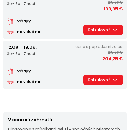
215,00 €
So - So
7 nocí
199,95 €
raňajky
Kalkulovať
Individuálne
12.09. - 19.09.
cena s poplatkami za os.
215,00 €
So - So
7 nocí
204,25 €
raňajky
Kalkulovať
Individuálne
V cene sú zahrnuté
ubytovanie s raňajkami, Wi-Fi v spoločných priestoroch,