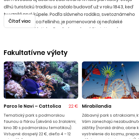
dlhú turistickú tradíciu si začalo budovať už v roku 1843, keď
tu vznikli prvé kúpele. Podľa slávneho rodáka, svetoznámeho
Čítať viac
režiséra Federica Felliniho, je pomenované aj neďaleké
medzinárodné letisko. Dnešné moderné Rimini je známe
svojou hektickou a živou atmosférou a pestrým nočným
životom. Celá provincia má niekoľko častí, ktoré sa tiahnu od
Fakultatívne výlety
severu na juh a sú prepojené železnicou a pobrežnou
komunikáciou s pravidelným autobusovým spojením. Rimini,
Riccione, Cattollica, Misano Adriatico, Bellaria, Igea Marina a
Viserba, to všetko sú letoviská, ktoré ponúkajú nespočetné
množstvo ubytovacích a gastronomických zariadení.
Typické talianske pizzerie, kaviarničky, obchodíky, miestne
trhy, bary, diskotéky, tematické a zábavné parky vytvárajú
pravú dovolenkovú náladu a uspokoja najmä návštevníkov
Parco le Navi – Cattolica
22 €
Mirabilandia
vyhľadávajúcich rušné a pulzujúce prostredie. Delfinárium,
Tematický park s podmorskou
Zábavný park s atrakciami, k
zábavné parky Fiabilandia a Mirabilandia a vodný park
faunou a flórou (akváriá so žralokmi,
Vám zanechajú nezabudnut
Aquafan sú rajom pre najmenšie ratolesti. Pláže sú
kino 3Đ s podmorskou tematikou).
zážitky (horská dráha, obrie 
piesočnaté, vybavené slnečníkmi a ležadlami, s pozvoľným
Vstupné: dospelý 22 €, dieťa 4 – 12
vystrelenie do kozmu, prepa