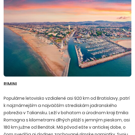
RIMINI
Populárne letovisko vzdialené asi 920 km od Bratislavy, patrí
k najznámejším a najväčším strediskám jadranského
pobrežia v Taliansku. Leží v bohatom a úrodnom kraji Emilia
Romagna s kilometrami dlhých pláží s jemným pieskom, asi
180 km južne od Benátok. Má pôvod ešte v antickej dobe, o
čom svedčia aj dodnes zachované rímske pamiatky. Svoju