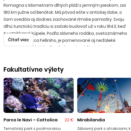
Romagna s kilometrami dlhých pláží s jemným pieskom, asi
180 km južne od Benátok. Má pôvod ešte v antickej dobe, o
čom svedčia aj dodnes zachované rímske pamiatky. Svoju
dlhú turistickú tradíciu si začalo budovať už v roku 1843, keď
tu vznikli prvé kúpele. Podľa slávneho rodáka, svetoznámeho
Čítať viac
režiséra Federica Felliniho, je pomenované aj neďaleké
medzinárodné letisko. Dnešné moderné Rimini je známe
svojou hektickou a živou atmosférou a pestrým nočným
životom. Celá provincia má niekoľko častí, ktoré sa tiahnu od
Fakultatívne výlety
severu na juh a sú prepojené železnicou a pobrežnou
komunikáciou s pravidelným autobusovým spojením. Rimini,
Riccione, Cattollica, Misano Adriatico, Bellaria, Igea Marina a
Viserba, to všetko sú letoviská, ktoré ponúkajú nespočetné
množstvo ubytovacích a gastronomických zariadení.
Typické talianske pizzerie, kaviarničky, obchodíky, miestne
trhy, bary, diskotéky, tematické a zábavné parky vytvárajú
pravú dovolenkovú náladu a uspokoja najmä návštevníkov
Parco le Navi – Cattolica
22 €
Mirabilandia
vyhľadávajúcich rušné a pulzujúce prostredie. Delfinárium,
Tematický park s podmorskou
Zábavný park s atrakciami, k