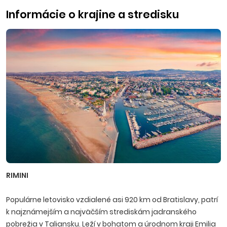
Informácie o krajine a stredisku
RIMINI
Populárne letovisko vzdialené asi 920 km od Bratislavy, patrí
k najznámejším a najväčším strediskám jadranského
pobrežia v Taliansku. Leží v bohatom a úrodnom kraji Emilia