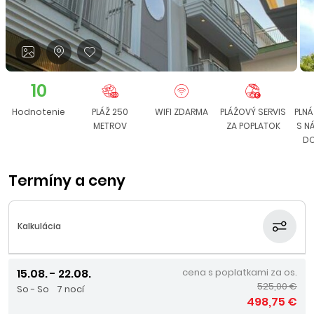
10
Hodnotenie
PLÁŽ 250
WIFI ZDARMA
PLÁŽOVÝ SERVIS
PLNÁ
METROV
ZA POPLATOK
S N
DO
Termíny a ceny
Kalkulácia
15.08. - 22.08.
cena s poplatkami za os.
525,00 €
So - So
7 nocí
498,75 €