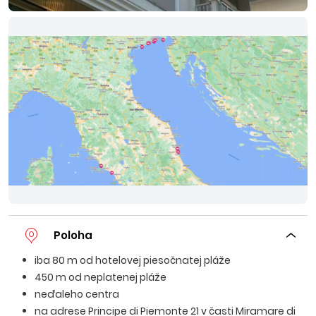
Poloha
iba 80 m od hotelovej piesočnatej pláže
450 m od neplatenej pláže
neďaleho centra
na adrese Principe di Piemonte 21 v časti Miramare di