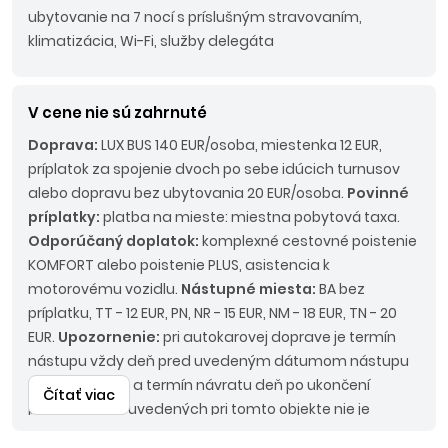
ubytovanie na 7 nocí s príslušným stravovaním,
klimatizácia, Wi-Fi, služby delegáta
V cene nie sú zahrnuté
Doprava:
LUX BUS 140 EUR/osoba, miestenka 12 EUR,
príplatok za spojenie dvoch po sebe idúcich turnusov
alebo dopravu bez ubytovania 20 EUR/osoba.
Povinné
príplatky:
platba na mieste: miestna pobytová taxa.
Odporúčaný doplatok:
komplexné cestovné poistenie
KOMFORT alebo poistenie PLUS, asistencia k
motorovému vozidlu.
Nástupné miesta:
BA bez
príplatku, TT - 12 EUR, PN, NR - 15 EUR, NM - 18 EUR, TN - 20
EUR.
Upozornenie:
pri autokarovej doprave je termín
nástupu vždy deň pred uvedeným dátumom nástupu
na ubytovanie a termín návratu deň po ukončení
Čítať viac
pobytu. Z cien uvedených pri tomto objekte nie je
možné poskytnúť firemné zľavy.