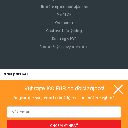
Hľadám spolucestujúceho
Profil CK
Ocenenia
Cestovateľský blog
Katalóg v PDF
Predbežný letový poriadok
Naši partneri
Vyhrajte 100 EUR na ďalší zájazd!
Registrujte svoj email a každý mesiac môžete vyhrať.
TURANCAR Travel s.r.o.
, Bratislavská 466/29, 949 01 Nitra, IČO:
55028241, IČ DPH: SK 2121898768.
CHCEM VYHRAŤ