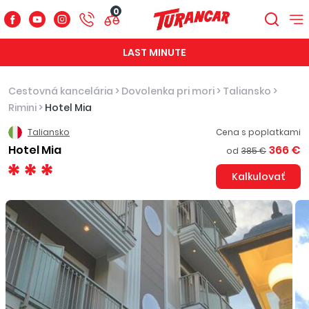
0
LAST MINUTE
Cestovná kancelária
>
Dovolenka pri mori
>
Taliansko
>
Rimini
>
Hotel Mia
Taliansko
Cena s poplatkami
Hotel Mia
366 €
od
385 €
Kalkulovať