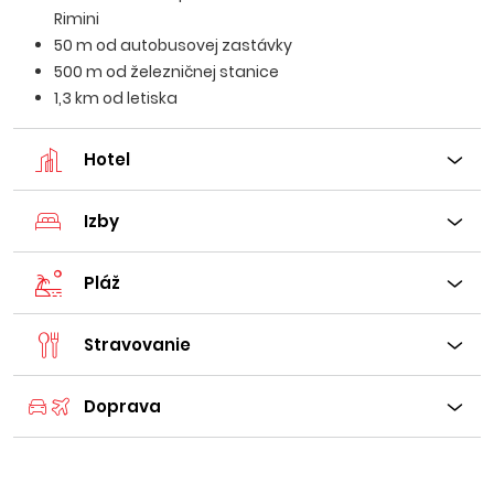
Rimini
50 m od autobusovej zastávky
500 m od železničnej stanice
1,3 km od letiska
Hotel
Izby
Pláž
Stravovanie
Doprava