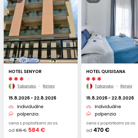
(Lamborghini a Ferrari, okruh F1 v Imola).
Kto ocení lacné
nákupy, určite si nenechá ujsť výlet do San Marína –
nezávislej republiky s bohatou históriou ale aj bezcolnou
zónou – či do niektorých z vyhlásených outletov.
HOTEL SENYOR
HOTEL QUISISANA
Taliansko
Rimini
Taliansko
Rimini
15.8.2026 - 22.8.2026
15.8.2026 - 22.8.2026
Individuálne
Individuálne
polpenzia
polpenzia
cena s poplatkami za os.
cena s poplatkami za os.
584 €
470 €
od
615 €
od