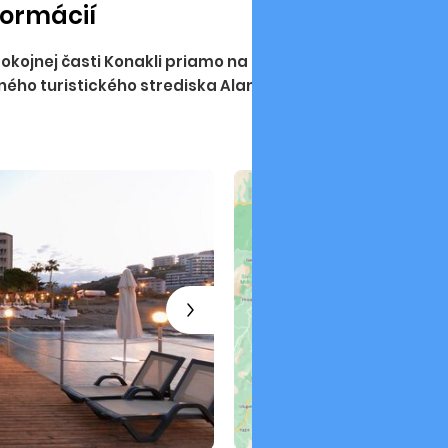
formácií
kojnej časti Konakli priamo na pláži. Menší hotelový koml
ného turistického strediska Alanya, ktoré je ľahko
dostu