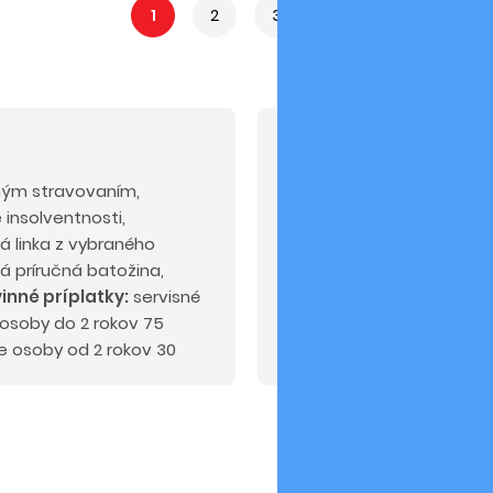
1
2
3
4
V cene nie sú zahrn
ným stravovaním,
Odporúčaný doplatok:
k
 insolventnosti,
alebo PLUS.
á linka z vybraného
alá príručná batožina,
inné príplatky:
servisné
 osoby do 2 rokov 75
e osoby od 2 rokov 30
tok max. do 60 EUR.