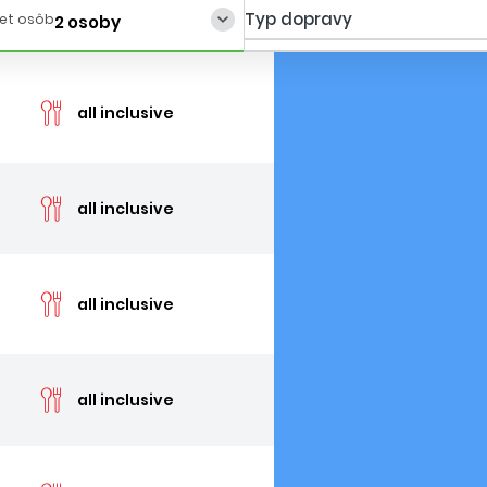
Typ dopravy
et osôb
2 osoby
cen
all inclusive
cen
all inclusive
cen
all inclusive
cen
all inclusive
cen