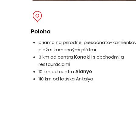
Poloha
priamo na prírodnej piesočnato-kamienkov
pláži s kamennými plátmi
3 km od centra
Konakli
s obchodmi a
reštauráciami
10 km od centra
Alanye
110 km od letiska Antalya