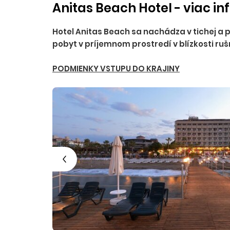
Anitas Beach Hotel - viac in
Hotel Anitas Beach sa nachádza v tichej a po
pobyt v príjemnom prostredí v blízkosti ruš
PODMIENKY VSTUPU DO KRAJINY