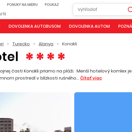
PONUKY NA MIERU
POUKAZ
NUTE
Y
DOVOLENKA AUTOBUSOM
DOVOLENKA AUTOM
POZNÁ
ri
Turecko
Alanya
Konakli
otel
jnej časti Konakli priamo na pláži. Menší hotelový komlex je
emnom prostredí v blízkosti rušného...
Čítať viac