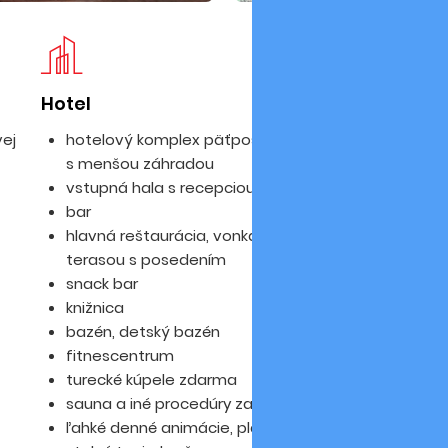
Hotel
Iz
ej
hotelový komplex päťposchodovej budovy
s menšou záhradou
vstupná hala s recepciou
bar
hlavná reštaurácia, vonkajšia reštaurácia s
terasou s posedením
snack bar
knižnica
bazén, detský bazén
fitnescentrum
turecké kúpele zdarma
sauna a iné procedúry za poplatok
ľahké denné animácie, plážový volejbal, šípky,