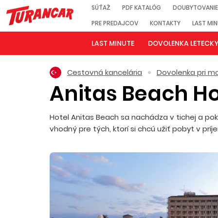
SÚŤAŽ
PDF KATALÓG
DOUBYTOVANIE
PRE PREDAJCOV
KONTAKTY
LAST MI
LAST MINUTE
DOVOLENKA LETECK
Cestovná kancelária
Dovolenka pri mo
Anitas Beach H
Hotel Anitas Beach sa nachádza v tichej a poko
vhodný pre tých, ktorí si chcú užiť pobyt v príj