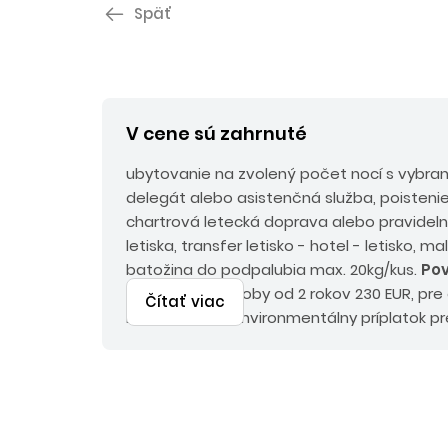
Späť
V cene sú zahrnuté
ubytovanie na zvolený počet nocí s vybra
delegát alebo asistenčná služba, poistenie
chartrová letecká doprava alebo pravideln
letiska, transfer letisko - hotel - letisko, m
batožina do podpalubia max. 20kg/kus.
Pov
poplatky pre osoby od 2 rokov 230 EUR, pre
Čítať viac
EUR, emisný a environmentálny príplatok pr
EUR, pri chartrovej doprave palivový prípla