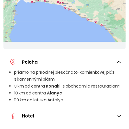
Poloha
priamo na prírodnej piesočnato-kamienkovej pláži
s kamennými plátmi
3 km od centra
Konakli
s obchodmi a reštauráciami
10 km od centra
Alanye
110 km od letiska Antalya
Hotel