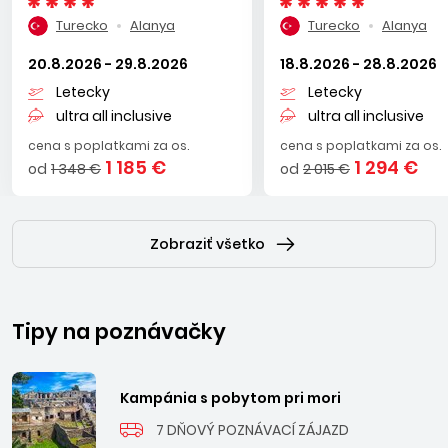
Turecko
Alanya
Turecko
Alanya
20.8.2026 - 29.8.2026
18.8.2026 - 28.8.2026
Letecky
Letecky
ultra all inclusive
ultra all inclusive
cena s poplatkami za os.
cena s poplatkami za os.
1 185 €
1 294 €
od
1 348 €
od
2 015 €
Zobraziť všetko
Tipy na poznávačky
Kampánia s pobytom pri mori
7 DŇOVÝ POZNÁVACÍ ZÁJAZD