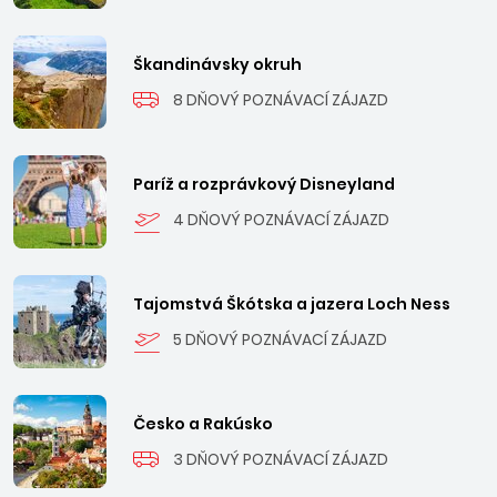
Škandinávsky okruh
8 DŇOVÝ POZNÁVACÍ ZÁJAZD
Paríž a rozprávkový Disneyland
4 DŇOVÝ POZNÁVACÍ ZÁJAZD
Tajomstvá Škótska a jazera Loch Ness
5 DŇOVÝ POZNÁVACÍ ZÁJAZD
Česko a Rakúsko
3 DŇOVÝ POZNÁVACÍ ZÁJAZD