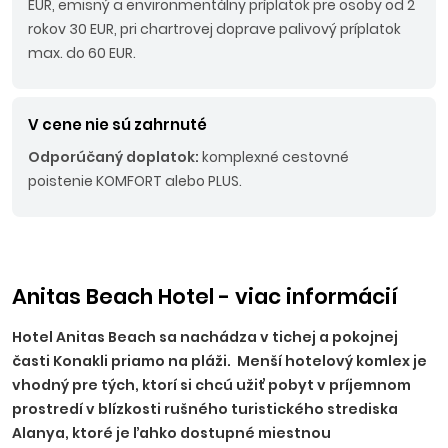
EUR, emisný a environmentálny príplatok pre osoby od 2
rokov 30 EUR, pri chartrovej doprave palivový príplatok
max. do 60 EUR.
V cene nie sú zahrnuté
Odporúčaný doplatok:
komplexné cestovné
poistenie KOMFORT alebo PLUS.
Anitas Beach Hotel - viac informácií
Hotel Anitas Beach sa nachádza v tichej a pokojnej
časti Konakli priamo na pláži. Menší hotelový komlex je
vhodný pre tých, ktorí si chcú užiť pobyt v príjemnom
prostredí v blízkosti rušného turistického strediska
Alanya, ktoré je ľahko
dostupné mi
estnou