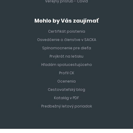
Verejný prísľub - Covid
Mohlo by Vás zaujímať
Certifikát poistenia
Osvedčenie o členstve v SACKA
Splnomocnenie pre dieťa
Prvýkrát na letisku
Hľadám spolucestujúceho
Profil CK
Ocenenia
Cestovateľský blog
Katalóg v PDF
Predbežný letový poriadok