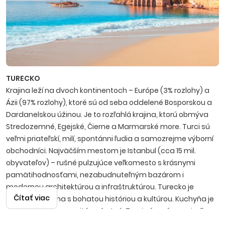
TURECKO
Krajina leží na dvoch kontinentoch – Európe (3% rozlohy) a
Ázii (97% rozlohy), ktoré sú od seba oddelené Bosporskou a
Dardanelskou úžinou. Je to rozľahlá krajina, ktorú obmýva
Stredozemné, Egejské, Čierne a Marmarské more. Turci sú
veľmi priateľskí, milí, spontánni ľudia a samo­zrejme výborní
obchodníci. Najväčším mestom je Istanbul (cca 15 mil.
obyvateľov) – rušné pulzujúce veľkomesto s krásnymi
pamätihodnosťami, nezabudnuteľným bazá­rom i
modernou architektúrou a infraštruktúrou. Turecko je
Čítať viac
nádherná krajina s bohatou históriou a kultúrou. Kuchyňa je
mimoriadne rozmanitá a chutná, Turci sú v príprave jedla
skutoční špecialisti. Známy je tiež lahodný čaj, silná káva i