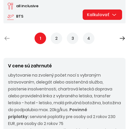
all inclusive
Kalkulovať
BTS
1
2
3
4
V cene sú zahrnuté
ubytovanie na zvolený počet nocí s vybraným
stravovaním, delegát alebo asistenčná služba,
poistenie insolventnosti, chartrová letecká doprava
alebo pravidelná linka z vybraného letiska, transfer
letisko - hotel - letisko, malá príručná batožina, batožina
do podpalubia max. 20kg/kus.
Povinné
príplatky:
servisné poplatky pre osoby od 2 rokov 230
EUR, pre osoby do 2 rokov 75