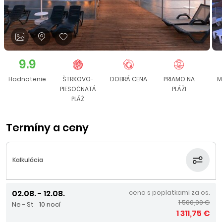
9.9
Hodnotenie
ŠTRKOVO-
DOBRÁ CENA
PRIAMO NA
M
PIESOČNATÁ
PLÁŽI
PLÁŽ
Termíny a ceny
Kalkulácia
02.08. - 12.08.
cena s poplatkami za os.
1 500,00 €
Ne - St
10 nocí
1 311,75 €