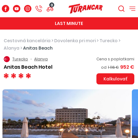
0
LAST MINUTE
Cestovná kancelária
>
Dovolenka pri mori
>
Turecko
>
Alanya
>
Anitas Beach
Turecko
Alanya
Cena s poplatkami
Anitas Beach Hotel
952 €
od
1 116 €
Kalkulovať