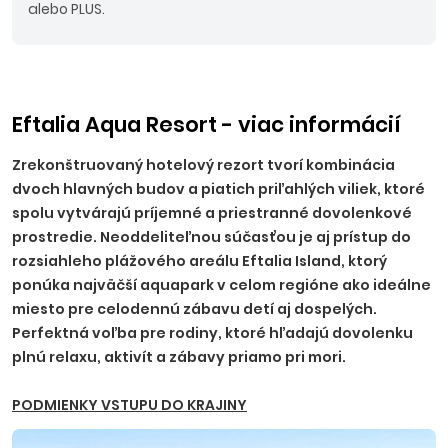
alebo PLUS.
Eftalia Aqua Resort - viac informácií
Zrekonštruovaný hotelový rezort tvorí kombinácia
dvoch hlavných budov a piatich priľahlých viliek, ktoré
spolu vytvárajú príjemné a priestranné dovolenkové
prostredie. Neoddeliteľnou súčasťou je aj prístup do
rozsiahleho plážového areálu Eftalia Island, ktorý
ponúka najväčší aquapark v celom regióne ako ideálne
miesto pre celodennú zábavu detí aj dospelých.
Perfektná voľba pre rodiny, ktoré hľadajú dovolenku
plnú relaxu, aktivít a zábavy priamo pri mori.
PODMIENKY VSTUPU DO KRAJINY