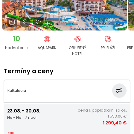
10
Hodnotenie
AQUAPARK
OBĽÚBENÝ
PRI PLÁŽI
PRE
HOTEL
Termíny a ceny
Kalkulácia
23.08. - 30.08.
cena s poplatkami za os.
1 553,00 €
Ne - Ne
7 nocí
1 299,40 €