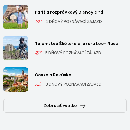
Paríž a rozprávkový Disneyland
4 DŇOVÝ POZNÁVACÍ ZÁJAZD
Tajomstvá Škótska a jazera Loch Ness
5 DŇOVÝ POZNÁVACÍ ZÁJAZD
Česko a Rakúsko
3 DŇOVÝ POZNÁVACÍ ZÁJAZD
Zobraziť všetko