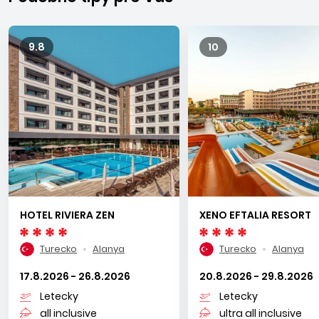
z letiska v Antalyi do Alanye trvá približne 3 hod.
9.8
10
HOTEL RIVIERA ZEN
XENO EFTALIA RESORT
Turecko
Alanya
Turecko
Alanya
17.8.2026 - 26.8.2026
20.8.2026 - 29.8.2026
Letecky
Letecky
all inclusive
ultra all inclusive