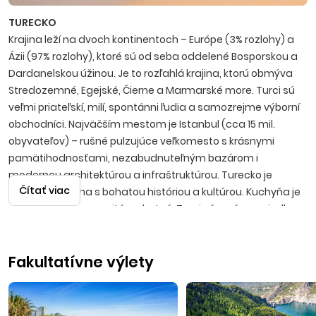
TURECKO
Krajina leží na dvoch kontinentoch – Európe (3% rozlohy) a
Ázii (97% rozlohy), ktoré sú od seba oddelené Bosporskou a
Dardanelskou úžinou. Je to rozľahlá krajina, ktorú obmýva
Stredozemné, Egejské, Čierne a Marmarské more. Turci sú
veľmi priateľskí, milí, spontánni ľudia a samo­zrejme výborní
obchodníci. Najväčším mestom je Istanbul (cca 15 mil.
obyvateľov) – rušné pulzujúce veľkomesto s krásnymi
pamätihodnosťami, nezabudnuteľným bazá­rom i
modernou architektúrou a infraštruktúrou. Turecko je
Čítať viac
nádherná krajina s bohatou históriou a kultúrou. Kuchyňa je
mimoriadne rozmanitá a chutná, Turci sú v príprave jedla
skutoční špecialisti. Známy je tiež lahodný čaj, silná káva i
anízová pálenka raki. Ak si vyberiete Turecko za destináciu, či
Fakultatívne výlety
už s First minute zľavami alebo ako Last minute dovolenku,
objavíte prekrásnu krajinu, do ktorej sa vždy radi vrátite.
Letecké zá­jazdy sú realizované s odletmi z Bratislavy, Košíc
a Popradu na letisko v Antalyi.