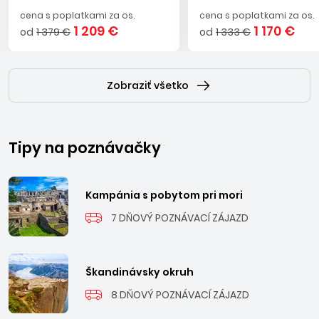
cena s poplatkami za os.
cena s poplatkami za os.
1 209 €
1 170 €
od
1 379 €
od
1 333 €
Zobraziť všetko
Tipy na poznávačky
Kampánia s pobytom pri mori
7 DŇOVÝ POZNÁVACÍ ZÁJAZD
Škandinávsky okruh
8 DŇOVÝ POZNÁVACÍ ZÁJAZD