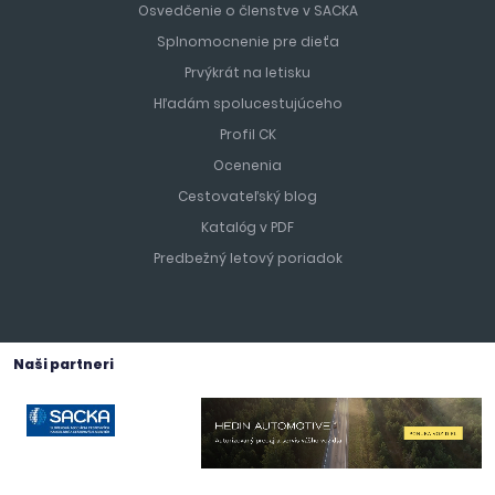
Osvedčenie o členstve v SACKA
Splnomocnenie pre dieťa
Prvýkrát na letisku
Hľadám spolucestujúceho
Profil CK
Ocenenia
Cestovateľský blog
Katalóg v PDF
Predbežný letový poriadok
Naši partneri