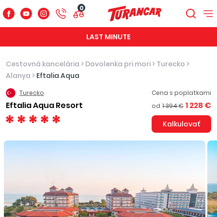
0
LAST MINUTE
Cestovná kancelária
>
Dovolenka pri mori
>
Turecko
>
Alanya
>
Eftalia Aqua
Turecko
Cena s poplatkami
Eftalia Aqua Resort
1 228 €
od
1 394 €
Kalkulovať