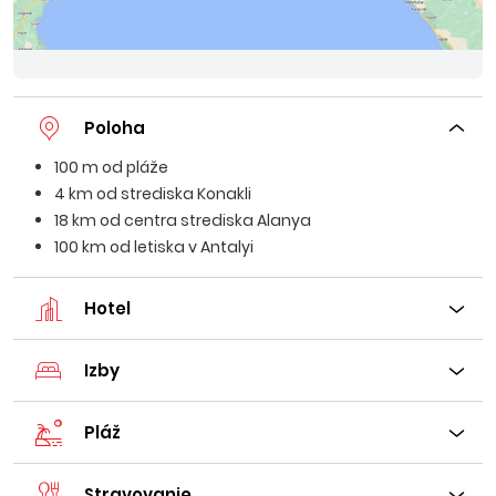
Poloha
100 m od pláže
4 km od strediska Konakli
18 km od centra strediska Alanya
100 km od letiska v Antalyi
Hotel
Izby
Pláž
Stravovanie