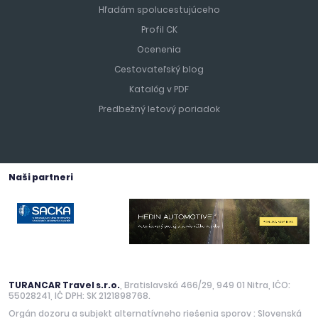
Hľadám spolucestujúceho
Profil CK
Ocenenia
Cestovateľský blog
Katalóg v PDF
Predbežný letový poriadok
Naši partneri
TURANCAR Travel s.r.o.
, Bratislavská 466/29, 949 01 Nitra, IČO:
55028241, IČ DPH: SK 2121898768.
Orgán dozoru a subjekt alternatívneho riešenia sporov : Slovenská