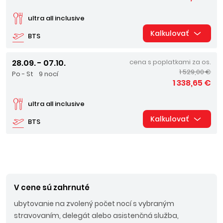
ultra all inclusive
Kalkulovať
BTS
28.09. - 07.10.
cena s poplatkami za os.
1 529,00 €
Po - St
9 nocí
1 338,65 €
ultra all inclusive
Kalkulovať
BTS
V cene sú zahrnuté
ubytovanie na zvolený počet nocí s vybraným
stravovaním, delegát alebo asistenčná služba,