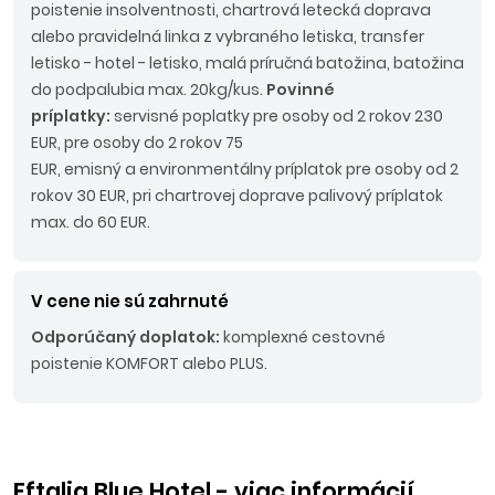
poistenie insolventnosti, chartrová letecká doprava
alebo pravidelná linka z vybraného letiska, transfer
letisko - hotel - letisko, malá príručná batožina, batožina
do podpalubia max. 20kg/kus.
Povinné
príplatky:
servisné poplatky pre osoby od 2 rokov 230
EUR, pre osoby do 2 rokov 75
EUR, emisný a environmentálny príplatok pre osoby od 2
rokov 30 EUR, pri chartrovej doprave palivový príplatok
max. do 60 EUR.
V cene nie sú zahrnuté
Odporúčaný doplatok:
komplexné cestovné
poistenie KOMFORT alebo PLUS.
Eftalia Blue Hotel - viac informácií