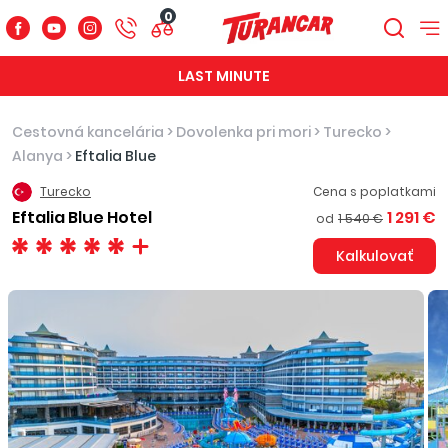
0
LAST MINUTE
Cestovná kancelária
>
Dovolenka pri mori
>
Turecko
>
Alanya
>
Eftalia Blue
Turecko
Cena s poplatkami
Eftalia Blue Hotel
1 291 €
od
1 540 €
Kalkulovať