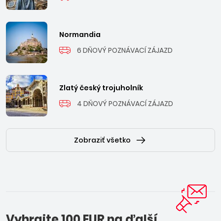
Normandia
6 DŇOVÝ POZNÁVACÍ ZÁJAZD
Zlatý český trojuholník
4 DŇOVÝ POZNÁVACÍ ZÁJAZD
Zobraziť všetko
Vyhrajte 100 EUR na ďalší