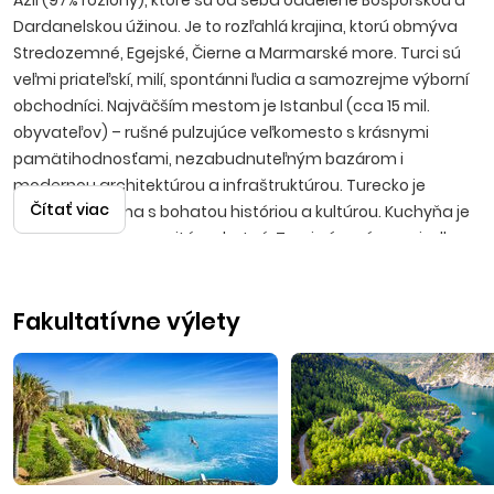
Ázii (97% rozlohy), ktoré sú od seba oddelené Bosporskou a
Dardanelskou úžinou. Je to rozľahlá krajina, ktorú obmýva
Stredozemné, Egejské, Čierne a Marmarské more. Turci sú
veľmi priateľskí, milí, spontánni ľudia a samo­zrejme výborní
obchodníci. Najväčším mestom je Istanbul (cca 15 mil.
obyvateľov) – rušné pulzujúce veľkomesto s krásnymi
pamätihodnosťami, nezabudnuteľným bazá­rom i
modernou architektúrou a infraštruktúrou. Turecko je
Čítať viac
nádherná krajina s bohatou históriou a kultúrou. Kuchyňa je
mimoriadne rozmanitá a chutná, Turci sú v príprave jedla
skutoční špecialisti. Známy je tiež lahodný čaj, silná káva i
anízová pálenka raki. Ak si vyberiete Turecko za destináciu, či
Fakultatívne výlety
už s First minute zľavami alebo ako Last minute dovolenku,
objavíte prekrásnu krajinu, do ktorej sa vždy radi vrátite.
Letecké zá­jazdy sú realizované s odletmi z Bratislavy, Košíc
a Popradu na letisko v Antalyi.
Alanya
Obľúbené stredisko sa nachádza približne 120 km od
Antalye, na východe Tureckej riviéry. Krásnu panorámu