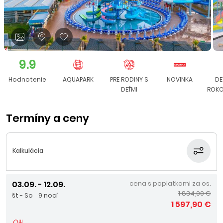
9.9
Hodnotenie
AQUAPARK
PRE RODINY S
NOVINKA
DE
DEŤMI
ROKO
Termíny a ceny
Kalkulácia
03.09. - 12.09.
cena s poplatkami za os.
1 834,00 €
št - So
9 nocí
1 597,90 €