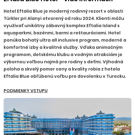
Hotel Eftalia Blue je moderný rodinný rezort v oblasti
Türkler pri Alanyi otvorený od roku 2024. Klienti môžu
využívať unikátny zábavný komplex Eftalia Island s
aquaparkmi, bazénmi, barmi a reštauráciami. Hotel
ponúka bohatý ultra all inclusive program, moderné a
komfortné izby a kvalitné služby. Vďaka animačným
programom, detskému klubu a vodným atrakciám je
výbornou voľbou najmä pre rodiny s deťmi. Výhodná
poloha a skvelý pomer ceny a kvality robia z hotela
Eftalia Blue obľúbenú voľbu pre dovolenku v Turecku.
PODMIENKY VSTUPU