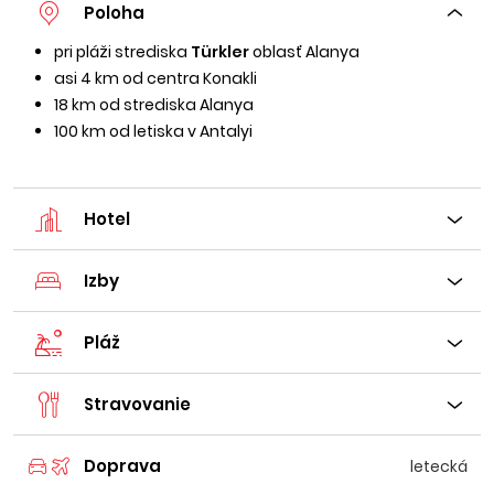
Poloha
pri pláži strediska
Türkler
oblasť Alanya
asi 4 km od centra Konakli
18 km od strediska Alanya
100 km od letiska v Antalyi
Hotel
Izby
Pláž
Stravovanie
Doprava
letecká