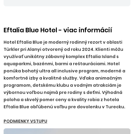
Eftalia Blue Hotel - viac informácií
Hotel Eftalia Blue je moderný rodinný rezort v oblasti
Türkler pri Alanyi otvorený od roku 2024. Klienti môžu
využívať unikátny zábavný komplex Eftalia Island s
aquaparkmi, bazénmi, barmi a reštauráciami. Hotel
ponúka bohatý ultra all inclusive program, moderné a
komfortné izby a kvalitné služby. Vďaka animačným
programom, detskému klubu a vodným atrakciám je
výbornou voľbou najmä pre rodiny s deťmi. Výhodná
poloha a skvelý pomer ceny a kvality robia z hotela
Eftalia Blue obľúbenú voľbu pre dovolenku v Turecku.
PODMIENKY VSTUPU