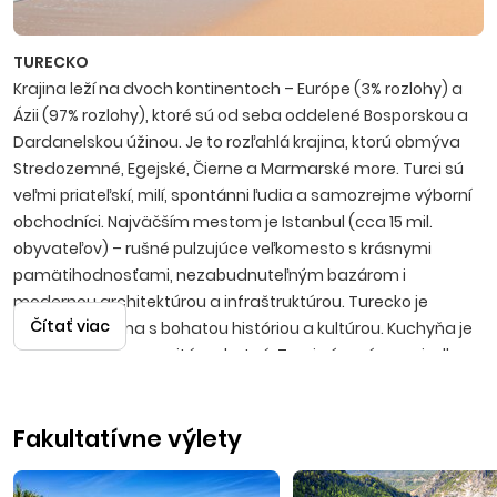
TURECKO
Krajina leží na dvoch kontinentoch – Európe (3% rozlohy) a
Ázii (97% rozlohy), ktoré sú od seba oddelené Bosporskou a
Dardanelskou úžinou. Je to rozľahlá krajina, ktorú obmýva
Stredozemné, Egejské, Čierne a Marmarské more. Turci sú
veľmi priateľskí, milí, spontánni ľudia a samo­zrejme výborní
obchodníci. Najväčším mestom je Istanbul (cca 15 mil.
obyvateľov) – rušné pulzujúce veľkomesto s krásnymi
pamätihodnosťami, nezabudnuteľným bazá­rom i
modernou architektúrou a infraštruktúrou. Turecko je
Čítať viac
nádherná krajina s bohatou históriou a kultúrou. Kuchyňa je
mimoriadne rozmanitá a chutná, Turci sú v príprave jedla
skutoční špecialisti. Známy je tiež lahodný čaj, silná káva i
anízová pálenka raki. Ak si vyberiete Turecko za destináciu, či
Fakultatívne výlety
už s First minute zľavami alebo ako Last minute dovolenku,
objavíte prekrásnu krajinu, do ktorej sa vždy radi vrátite.
Letecké zá­jazdy sú realizované s odletmi z Bratislavy, Košíc