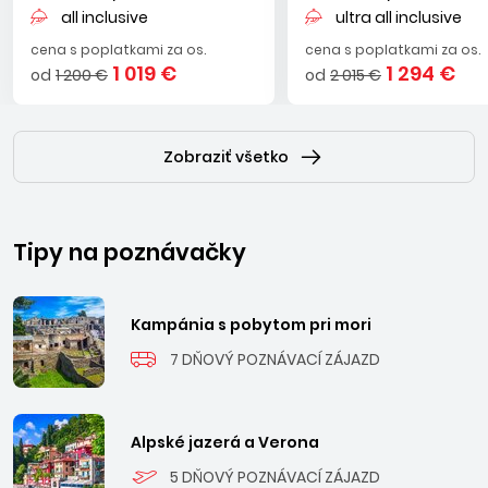
all inclusive
ultra all inclusive
cena s poplatkami za os.
cena s poplatkami za os.
1 019 €
1 294 €
od
1 200 €
od
2 015 €
Zobraziť všetko
Tipy na poznávačky
Kampánia s pobytom pri mori
7 DŇOVÝ POZNÁVACÍ ZÁJAZD
Alpské jazerá a Verona
5 DŇOVÝ POZNÁVACÍ ZÁJAZD