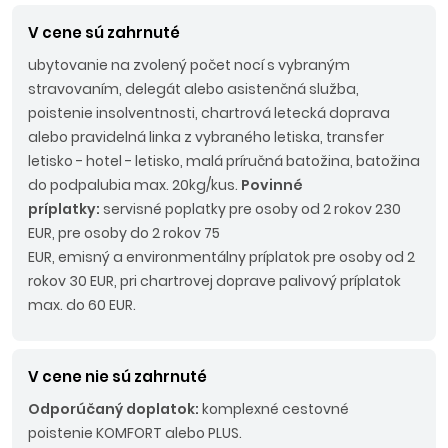
V cene sú zahrnuté
ubytovanie na zvolený počet nocí s vybraným
stravovaním, delegát alebo asistenčná služba,
poistenie insolventnosti, chartrová letecká doprava
alebo pravidelná linka z vybraného letiska, transfer
letisko - hotel - letisko, malá príručná batožina, batožina
do podpalubia max. 20kg/kus.
Povinné
príplatky:
servisné poplatky pre osoby od 2 rokov 230
EUR, pre osoby do 2 rokov 75
EUR, emisný a environmentálny príplatok pre osoby od 2
rokov 30 EUR, pri chartrovej doprave palivový príplatok
max. do 60 EUR.
V cene nie sú zahrnuté
Odporúčaný doplatok:
komplexné cestovné
poistenie KOMFORT alebo PLUS.