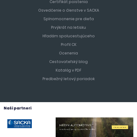
Certifikát poistenia
Osvedčenie o členstve v SACKA
Splnomocnenie pre dieťa
Prvýkrát na letisku
Hľadám spolucestujúceho
Profil CK
Ocenenia
Cestovateľský blog
Katalóg v PDF
Predbežný letový poriadok
Naši partneri