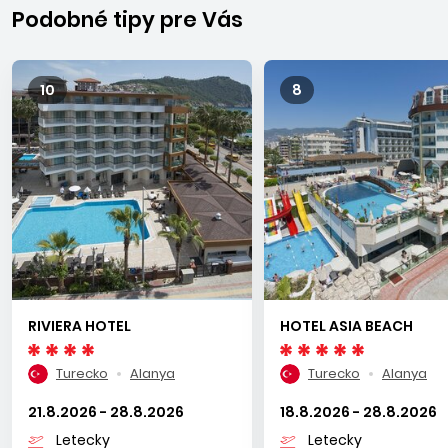
Alanya: Okurcalar, Avsallar, Turkler, Payallar, Konakli. Transfer
Podobné tipy pre Vás
z letiska v Antalyi do Alanye trvá približne 3 hod.
10
8
RIVIERA HOTEL
HOTEL ASIA BEACH
Turecko
Alanya
Turecko
Alanya
21.8.2026 - 28.8.2026
18.8.2026 - 28.8.2026
Letecky
Letecky