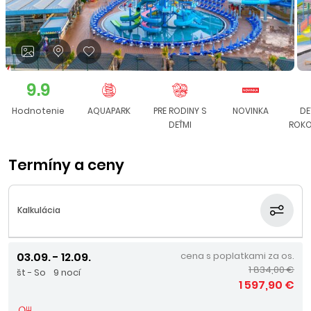
9.9
Hodnotenie
AQUAPARK
PRE RODINY S
NOVINKA
DE
DEŤMI
ROKO
Termíny a ceny
Kalkulácia
03.09. - 12.09.
cena s poplatkami za os.
1 834,00 €
št - So
9 nocí
1 597,90 €