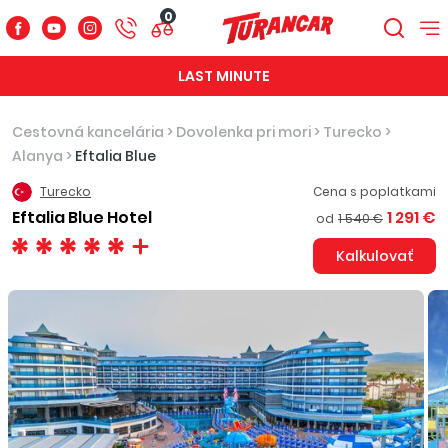
0
LAST MINUTE
Cestovná kancelária
>
Dovolenka pri mori
>
Turecko
>
Alanya
>
Eftalia Blue
Turecko
Cena s poplatkami
Eftalia Blue Hotel
1 291 €
od
1 540 €
Kalkulovať