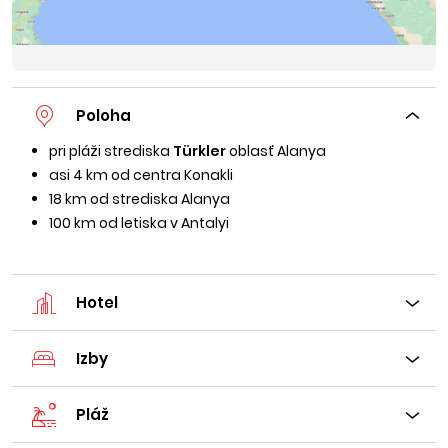
Poloha
pri pláži strediska
Türkler
oblasť Alanya
asi 4 km od centra Konakli
18 km od strediska Alanya
100 km od letiska v Antalyi
Hotel
Izby
Pláž