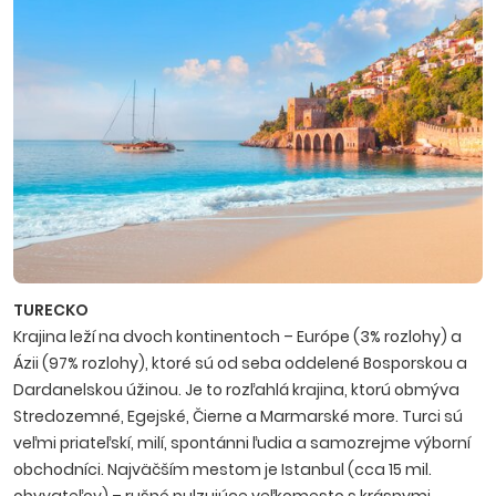
TURECKO
Krajina leží na dvoch kontinentoch – Európe (3% rozlohy) a
Ázii (97% rozlohy), ktoré sú od seba oddelené Bosporskou a
Dardanelskou úžinou. Je to rozľahlá krajina, ktorú obmýva
Stredozemné, Egejské, Čierne a Marmarské more. Turci sú
veľmi priateľskí, milí, spontánni ľudia a samo­zrejme výborní
obchodníci. Najväčším mestom je Istanbul (cca 15 mil.