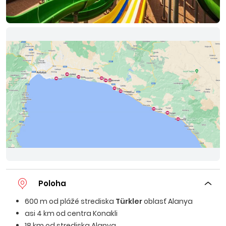
Poloha
600 m od plážé strediska
Türkler
oblasť Alanya
asi 4 km od centra Konakli
18 km od strediska Alanya