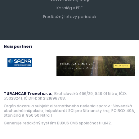
Katalóg v PDF
Predbežný letový poriadok
Naši partneri
TURANCAR Travel s.r.o.
, Bratislavská 466/29, 949 01 Nitra, IČO:
55028241, IČ DPH: SK 2121898768.
Orgán dozoru a subjekt alternatívneho riešenia sporov : Slovenská
obchodná inšpekcia, Inšpektorát SOI pre Nitriansky kraj, PO BOX 49A,
Staničná 9, 950 50 Nitra 1
Generuje
redakčný systém
BUXUS
CMS
spoločnosti
ui42
.