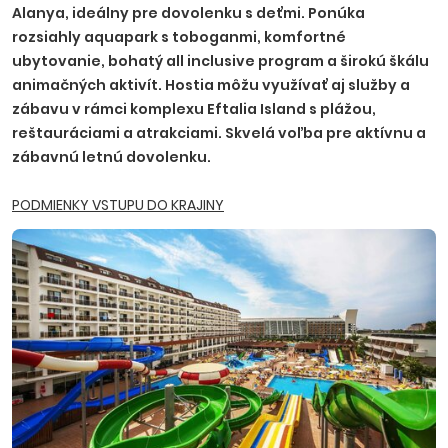
Alanya, ideálny pre dovolenku s deťmi. Ponúka
rozsiahly aquapark s toboganmi, komfortné
ubytovanie, bohatý all inclusive program a širokú škálu
animačných aktivít. Hostia môžu využívať aj služby a
zábavu v rámci komplexu Eftalia Island s plážou,
reštauráciami a atrakciami. Skvelá voľba pre aktívnu a
zábavnú letnú dovolenku.
PODMIENKY VSTUPU DO KRAJINY