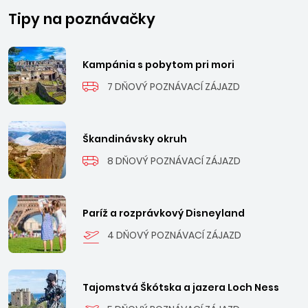
Tipy na poznávačky
Kampánia s pobytom pri mori
7 DŇOVÝ POZNÁVACÍ ZÁJAZD
Škandinávsky okruh
8 DŇOVÝ POZNÁVACÍ ZÁJAZD
Paríž a rozprávkový Disneyland
4 DŇOVÝ POZNÁVACÍ ZÁJAZD
Tajomstvá Škótska a jazera Loch Ness