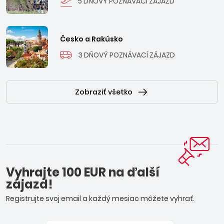
5 DŇOVÝ POZNÁVACÍ ZÁJAZD
Česko a Rakúsko
3 DŇOVÝ POZNÁVACÍ ZÁJAZD
Zobraziť všetko
Vyhrajte 100 EUR na ďalší
zájazd!
Registrujte svoj email a každý mesiac môžete vyhrať.