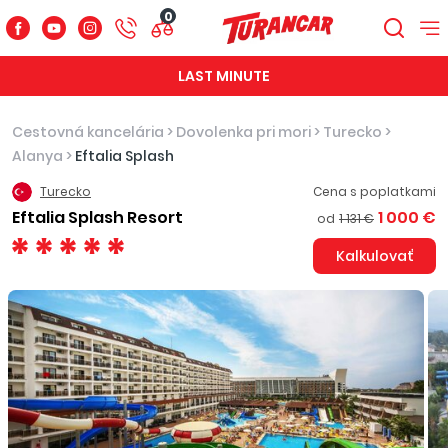
0
LAST MINUTE
Cestovná kancelária
>
Dovolenka pri mori
>
Turecko
>
Alanya
>
Eftalia Splash
Turecko
Cena s poplatkami
Eftalia Splash Resort
1 000 €
od
1 131 €
Kalkulovať