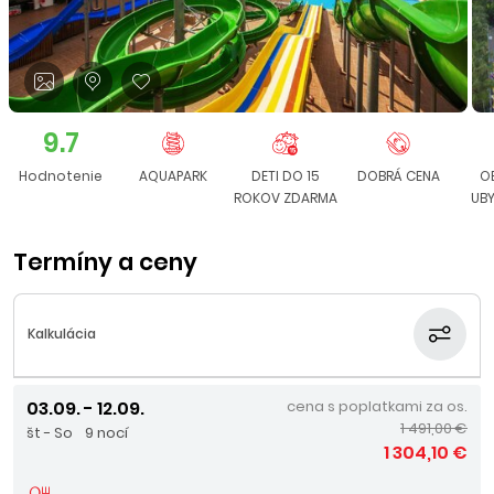
9.7
Hodnotenie
AQUAPARK
DETI DO 15
DOBRÁ CENA
O
ROKOV ZDARMA
UB
Termíny a ceny
Kalkulácia
03.09. - 12.09.
cena s poplatkami za os.
1 491,00 €
št - So
9 nocí
1 304,10 €