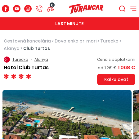
0
LAST MINUTE
Cestovná kancelária
>
Dovolenka pri mori
>
Turecko
>
Alanya
>
Club Turtas
Turecko
Alanya
Cena s poplatkami
Hotel Club Turtas
1 068 €
od
1 261 €
Kalkulovať