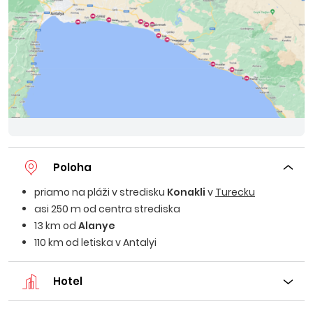
Poloha
priamo na pláži v stredisku
Konakli
v
Turecku
asi 250 m od centra strediska
13 km od
Alanye
110 km od letiska v Antalyi
Hotel