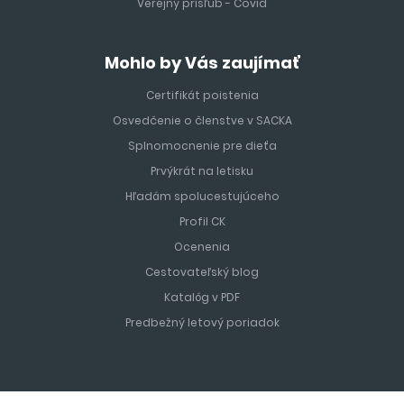
Verejný prísľub - Covid
Mohlo by Vás zaujímať
Certifikát poistenia
Osvedčenie o členstve v SACKA
Splnomocnenie pre dieťa
Prvýkrát na letisku
Hľadám spolucestujúceho
Profil CK
Ocenenia
Cestovateľský blog
Katalóg v PDF
Predbežný letový poriadok