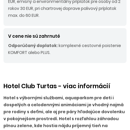
EUR, emisný a environmentálny príplatok pre osoby od 2
rokov 30 EUR, pri chartrovej doprave palivový príplatok
max. do 60 EUR.
V cene nie sú zahrnuté
Odporúčaný doplatok:
komplexné cestovné poistenie
KOMFORT alebo PLUS.
Hotel Club Turtas - viac informácií
Hotel s výbornými službami, aquaparkom pre deti i
dospelých a celodennými animáciami je vhodný najmä
pre rodiny s deťmi, ale aj pre páry hľadajúce dovolenku
v pokojnejšom prostredí. Hotel s rozľahlou záhradou
plnou zelene, kde hostia nájdu príjemný tieň na