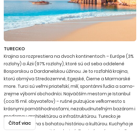
TURECKO
Krajina sa rozprestiera na dvoch kontinentoch – Európe (3%
rozlohy) a Ázii (97% rozlohy), ktoré sú od seba oddelené
Bosporskou a Dardanelskou úžinou. Je to rozľahlá krajina,
ktorú obmýva Stredozemné, Egejské, Čierne a Marmarské
more. Turci sú veľmi priateľskí, milí, spontánni ľudia a samo­
zrejme výborní obchodníci. Najväčším mestom je Istanbul
(cca 15 mil. obyvateľov) – rušné pulzujúce veľkomesto s
krásnymi pamätihodnosťami, nezabudnuteľným bazá­rom i
modernou architektúrou a infraštruktúrou. Turecko je
Čítať viac
nádherná krajina s bohatou históriou a kultúrou. Kuchyňa je
mimoriadne rozmanitá a chutná, Turci sú v príprave jedla
skutoční špecialisti. Známy je tiež lahodný čaj, silná káva i