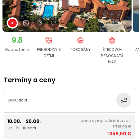
9.8
Hodnotenie
PRE RODINY S
TOBOGÁNY
ŠTRKOVO-
A
DEŤMI
PIESOČNATÁ
PLÁŽ
Termíny a ceny
Kalkulácia
18.08. - 28.08.
cena s poplatkami za os.
1 713,00 €
Ut - Pi
10 nocí
1 358,50 €