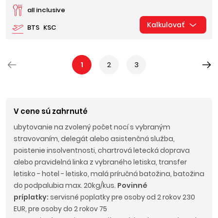
all inclusive
Kalkulovať
BTS
KSC
1
2
3
V cene sú zahrnuté
ubytovanie na zvolený počet nocí s vybraným
stravovaním, delegát alebo asistenčná služba,
poistenie insolventnosti, chartrová letecká doprava
alebo pravidelná linka z vybraného letiska, transfer
letisko - hotel - letisko, malá príručná batožina, batožina
do podpalubia max. 20kg/kus.
Povinné
príplatky:
servisné poplatky pre osoby od 2 rokov 230
EUR, pre osoby do 2 rokov 75