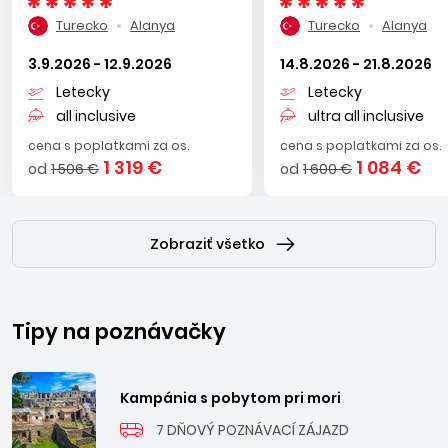
Turecko
Alanya
Turecko
Alanya
3.9.2026 - 12.9.2026
14.8.2026 - 21.8.2026
Letecky
Letecky
all inclusive
ultra all inclusive
cena s poplatkami za os.
cena s poplatkami za os.
1 319 €
1 084 €
od
1 506 €
od
1 600 €
Zobraziť všetko
Tipy na poznávačky
Kampánia s pobytom pri mori
7 DŇOVÝ POZNÁVACÍ ZÁJAZD