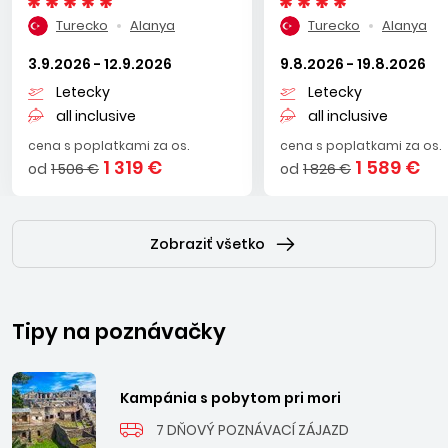
Turecko
Alanya
Turecko
Alanya
3.9.2026 - 12.9.2026
9.8.2026 - 19.8.2026
Letecky
Letecky
all inclusive
all inclusive
cena s poplatkami za os.
cena s poplatkami za os.
1 319 €
1 589 €
od
1 506 €
od
1 826 €
Zobraziť všetko
Tipy na poznávačky
Kampánia s pobytom pri mori
7 DŇOVÝ POZNÁVACÍ ZÁJAZD