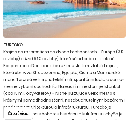
TURECKO
Krajina sa rozprestiera na dvoch kontinentoch – Európe (3%
rozlohy) a Ázii (97% rozlohy), ktoré sú od seba oddelené
Bosporskou a Dardanelskou úžinou. Je to rozľahlá krajina,
ktorú obmýva Stredozemné, Egejské, Čierne a Marmarské
more. Turci sú veľmi priateľskí, milí, spontánni ľudia a samo­
zrejme výborní obchodníci. Najväčším mestom je Istanbul
(cca 15 mil. obyvateľov) – rušné pulzujúce veľkomesto s
krásnymi pamätihodnosťami, nezabudnuteľným bazá­rom i
modernou architektúrou a infraštruktúrou. Turecko je
Čítať viac
nádherná krajina s bohatou históriou a kultúrou. Kuchyňa je
mimoriadne rozmanitá a chutná, Turci sú v príprave jedla
skutoční špecialisti. Známy je tiež lahodný čaj, silná káva i