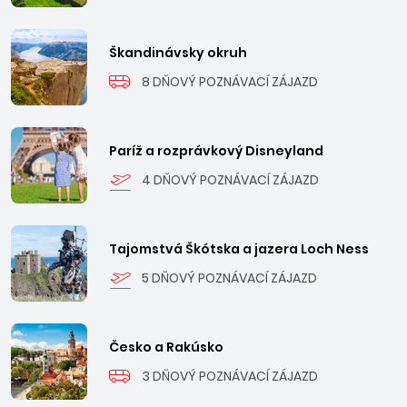
Škandinávsky okruh
8 DŇOVÝ POZNÁVACÍ ZÁJAZD
Paríž a rozprávkový Disneyland
4 DŇOVÝ POZNÁVACÍ ZÁJAZD
Tajomstvá Škótska a jazera Loch Ness
5 DŇOVÝ POZNÁVACÍ ZÁJAZD
Česko a Rakúsko
3 DŇOVÝ POZNÁVACÍ ZÁJAZD