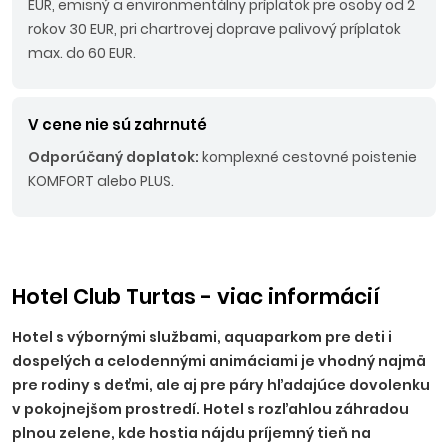
EUR, emisný a environmentálny príplatok pre osoby od 2
rokov 30 EUR, pri chartrovej doprave palivový príplatok
max. do 60 EUR.
V cene nie sú zahrnuté
Odporúčaný doplatok:
komplexné cestovné poistenie
KOMFORT alebo PLUS.
Hotel Club Turtas - viac informácií
Hotel s výbornými službami, aquaparkom pre deti i
dospelých a celodennými animáciami je vhodný najmä
pre rodiny s deťmi, ale aj pre páry hľadajúce dovolenku
v pokojnejšom prostredí. Hotel s rozľahlou záhradou
plnou zelene, kde hostia nájdu príjemný tieň na