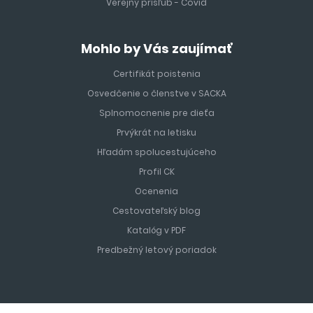
Verejný prísľub - Covid
Mohlo by Vás zaujímať
Certifikát poistenia
Osvedčenie o členstve v SACKA
Splnomocnenie pre dieťa
Prvýkrát na letisku
Hľadám spolucestujúceho
Profil CK
Ocenenia
Cestovateľský blog
Katalóg v PDF
Predbežný letový poriadok