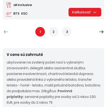
all inclusive
Kalkulovať
BTS
KSC
1
2
3
V cene sú zahrnuté
ubytovanie na zvolený počet nocí s vybraným
stravovaním, delegát alebo asistenčná služba,
poistenie insolventnosti, chartrová letecká doprava
alebo pravidelná linka z vybraného letiska, transfer
letisko - hotel - letisko, malá príručná batožina, batožina
do podpalubia max. 20kg/kus.
Povinné
príplatky:
servisné poplatky pre osoby od 2 rokov 230
EUR, pre osoby do 2 rokov 75