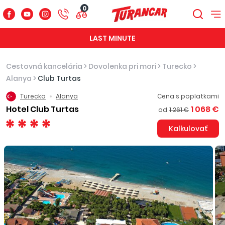
0
LAST MINUTE
Cestovná kancelária
>
Dovolenka pri mori
>
Turecko
>
Alanya
>
Club Turtas
Turecko
Alanya
Cena s poplatkami
Hotel Club Turtas
1 068 €
od
1 261 €
Kalkulovať