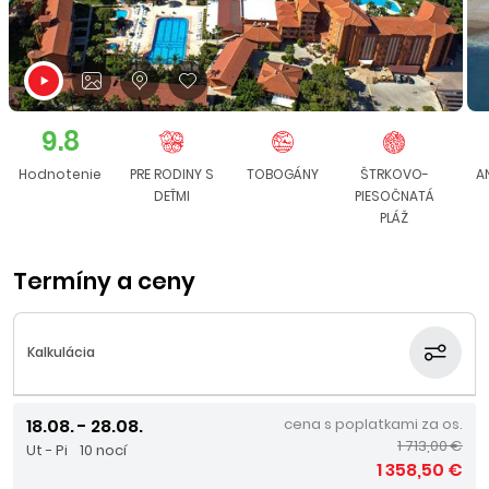
9.8
Hodnotenie
PRE RODINY S
TOBOGÁNY
ŠTRKOVO-
A
DEŤMI
PIESOČNATÁ
PLÁŽ
Termíny a ceny
Kalkulácia
18.08. - 28.08.
cena s poplatkami za os.
1 713,00 €
Ut - Pi
10 nocí
1 358,50 €