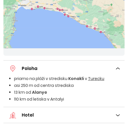
Poloha
priamo na pláži v stredisku
Konakli
v
Turecku
asi 250 m od centra strediska
13 km od
Alanye
110 km od letiska v Antalyi
Hotel