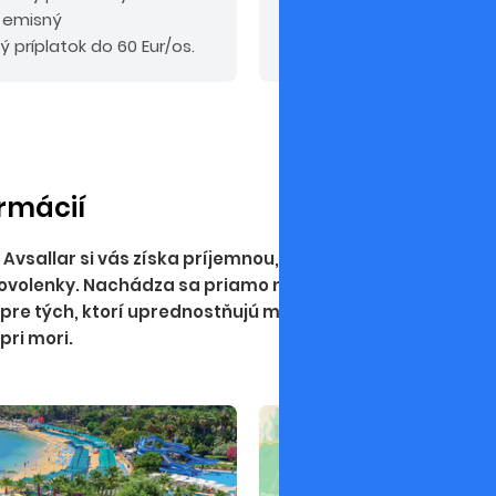
, emisný
ý príplatok do 60 Eur/os.
ormácií
sallar si vás získa príjemnou, rodinnou atmosférou a kv
ovolenky. Nachádza sa priamo na piesočnatej pláži v k
 pre tých, ktorí uprednostňujú menší hotel pred rušný
pri mori.