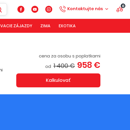
0
Kontaktujte nás
VACIE ZÁJAZDY
ZIMA
EXOTIKA
cena za osobu s poplatkami
958 €
1 400 €
od
mi
Kalkulovať