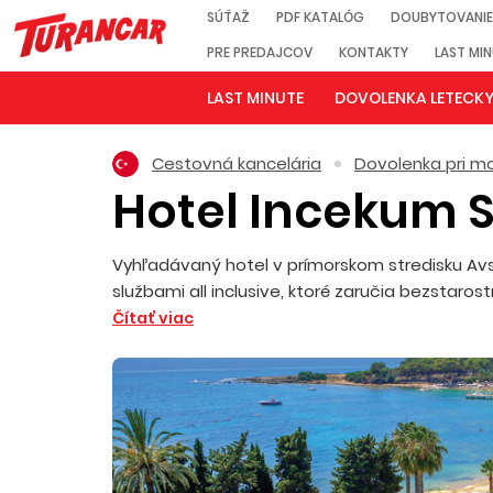
SÚŤAŽ
PDF KATALÓG
DOUBYTOVANIE
PRE PREDAJCOV
KONTAKTY
LAST MI
LAST MINUTE
DOVOLENKA LETECK
Cestovná kancelária
Dovolenka pri mo
Hotel Incekum 
Vyhľadávaný hotel v prímorskom stredisku Avsa
službami all inclusive, ktoré zaručia bezstaro
Čítať viac