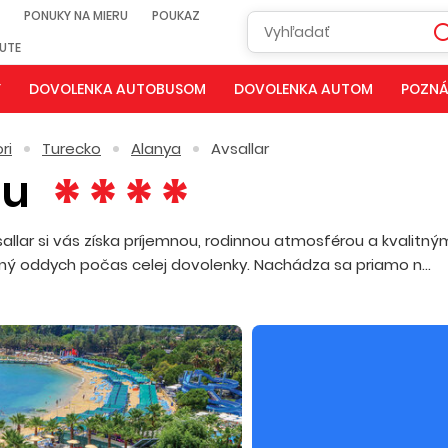
PONUKY NA MIERU
POUKAZ
NUTE
Y
DOVOLENKA AUTOBUSOM
DOVOLENKA AUTOM
POZNÁ
ri
Turecko
Alanya
Avsallar
Su
llar si vás získa príjemnou, rodinnou atmosférou a kvalitný
stný oddych počas celej dovolenky. Nachádza sa priamo n...