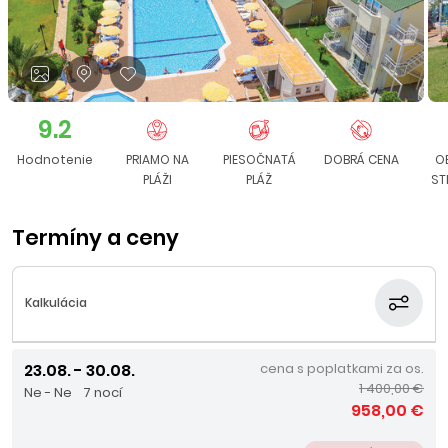
9.2
Hodnotenie
PRIAMO NA
PIESOČNATÁ
DOBRÁ CENA
O
PLÁŽI
PLÁŽ
ST
Termíny a ceny
Kalkulácia
23.08. - 30.08.
cena s poplatkami za os.
1 400,00 €
Ne - Ne
7 nocí
958,00 €