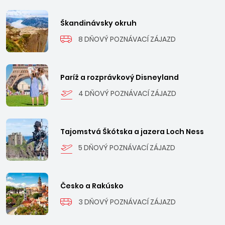
Škandinávsky okruh
8 DŇOVÝ POZNÁVACÍ ZÁJAZD
Paríž a rozprávkový Disneyland
4 DŇOVÝ POZNÁVACÍ ZÁJAZD
Tajomstvá Škótska a jazera Loch Ness
5 DŇOVÝ POZNÁVACÍ ZÁJAZD
Česko a Rakúsko
3 DŇOVÝ POZNÁVACÍ ZÁJAZD