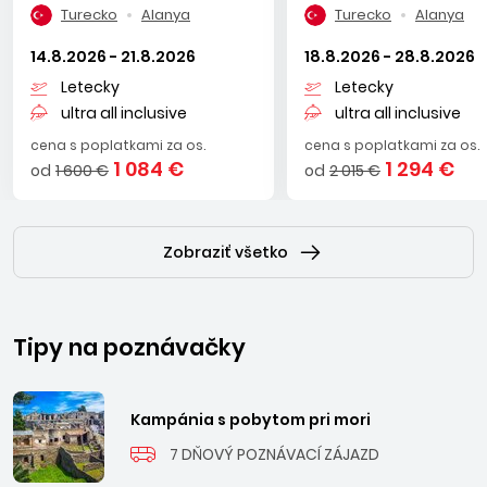
Turecko
Alanya
Turecko
Alanya
14.8.2026 - 21.8.2026
18.8.2026 - 28.8.2026
Letecky
Letecky
ultra all inclusive
ultra all inclusive
cena s poplatkami za os.
cena s poplatkami za os.
1 084 €
1 294 €
od
1 600 €
od
2 015 €
Zobraziť všetko
Tipy na poznávačky
Kampánia s pobytom pri mori
7 DŇOVÝ POZNÁVACÍ ZÁJAZD