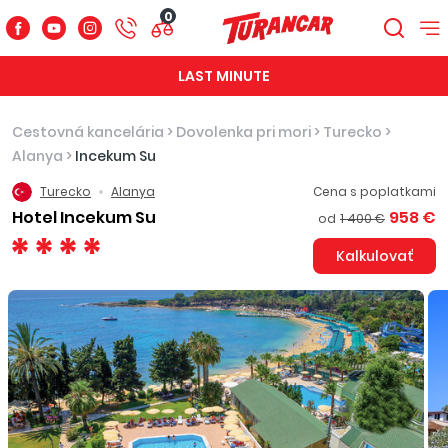
0
LAST MINUTE
Cestovná kancelária
>
Dovolenka pri mori
>
Turecko
>
Alanya
>
Incekum Su
Turecko
Alanya
Cena s poplatkami
Hotel Incekum Su
958 €
od
1 400 €
Kalkulovať