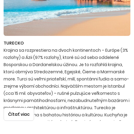
TURECKO
Krajina sa rozprestiera na dvoch kontinentoch – Európe (3%
rozlohy) a Ázii (97% rozlohy), ktoré sú od seba oddelené
Bosporskou a Dardanelskou úžinou. Je to rozľahlá krajina,
ktorú obmýva Stredozemné, Egejské, Čierne a Marmarské
more. Turci sú veľmi priateľskí, milí, spontánni ľudia a samo­
zrejme výborní obchodníci. Najväčším mestom je Istanbul
(cca 15 mil. obyvateľov) – rušné pulzujúce veľkomesto s
krásnymi pamätihodnosťami, nezabudnuteľným bazá­rom i
modernou architektúrou a infraštruktúrou. Turecko je
Čítať viac
nádherná krajina s bohatou históriou a kultúrou. Kuchyňa je
mimoriadne rozmanitá a chutná, Turci sú v príprave jedla
skutoční špecialisti. Známy je tiež lahodný čaj, silná káva i