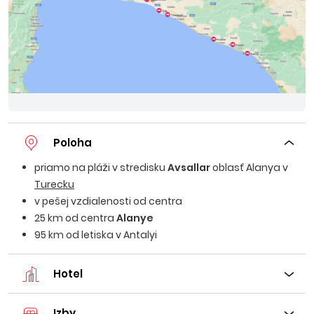
Poloha
priamo na pláži v stredisku
Avsallar
oblasť Alanya v
Turecku
v pešej vzdialenosti od centra
25 km od centra
Alanye
95 km od letiska v Antalyi
Hotel
Izby