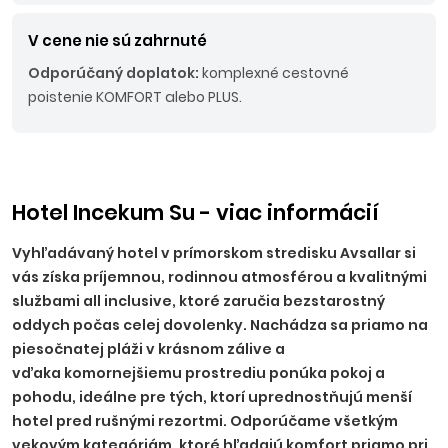
V cene nie sú zahrnuté
Odporúčaný doplatok:
komplexné cestovné
poistenie KOMFORT alebo PLUS.
Hotel Incekum Su - viac informácií
Vyhľadávaný hotel v prímorskom stredisku Avsallar si
vás získa príjemnou, rodinnou atmosférou a kvalitnými
službami all inclusive, ktoré zaručia bezstarostný
oddych počas celej dovolenky. Nachádza sa priamo na
piesočnatej pláži v krásnom zálive a
vďaka komornejšiemu prostrediu ponúka pokoj a
pohodu, ideálne pre tých, ktorí uprednostňujú menší
hotel pred rušnými rezortmi. Odporúčame všetkým
vekovým kategóriám, ktoré hľadajú komfort priamo pri