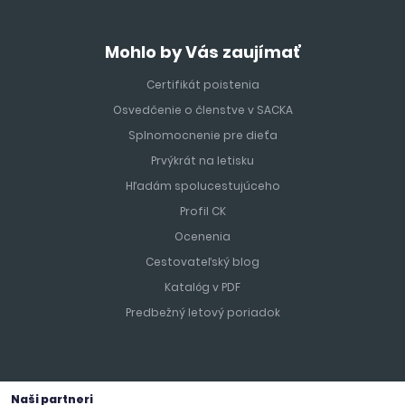
Mohlo by Vás zaujímať
Certifikát poistenia
Osvedčenie o členstve v SACKA
Splnomocnenie pre dieťa
Prvýkrát na letisku
Hľadám spolucestujúceho
Profil CK
Ocenenia
Cestovateľský blog
Katalóg v PDF
Predbežný letový poriadok
Naši partneri