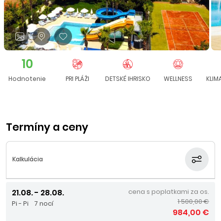
10
Hodnotenie
PRI PLÁŽI
DETSKÉ IHRISKO
WELLNESS
KLIM
Termíny a ceny
Kalkulácia
21.08. - 28.08.
cena s poplatkami za os.
1 500,00 €
Pi - Pi
7 nocí
984,00 €