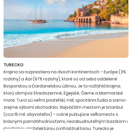
TURECKO
Krajina sa rozprestiera na dvoch kontinentoch – Európe (3%
rozlohy) a Ázii (97% rozlohy), ktoré sú od seba oddelené
Bosporskou a Dardanelskou úžinou. Je to rozľahlá krajina,
ktorú obmýva Stredozemné, Egejské, Čierne a Marmarské
more. Turci sú veľmi priateľskí, milí, spontánni ľudia a samo­
zrejme výborní obchodníci. Najväčším mestom je Istanbul
(cca 15 mil. obyvateľov) – rušné pulzujúce veľkomesto s
krásnymi pamätihodnosťami, nezabudnuteľným bazá­rom i
modernou architektúrou a infraštruktúrou. Turecko je