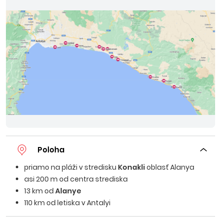
Poloha
priamo na pláži v stredisku
Konakli
oblasť Alanya
asi 200 m od centra strediska
13 km od
Alanye
110 km od letiska v Antalyi