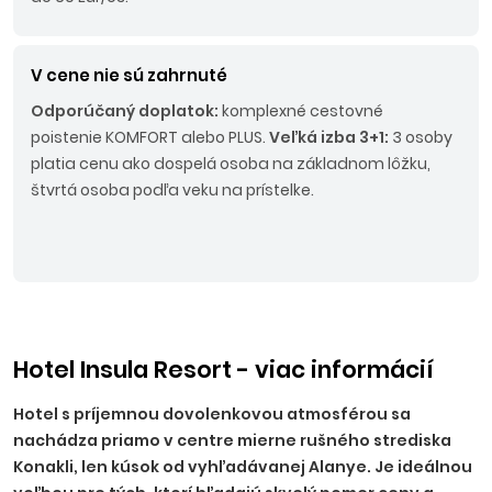
V cene nie sú zahrnuté
Odporúčaný doplatok:
komplexné cestovné
poistenie KOMFORT alebo PLUS.
Veľká izba 3+1:
3 osoby
platia cenu ako dospelá osoba na základnom lôžku,
štvrtá osoba podľa veku na prístelke.
Hotel Insula Resort - viac informácií
Hotel s príjemnou dovolenkovou atmosférou sa
nachádza priamo v centre mierne rušného strediska
Konakli, len kúsok od vyhľadávanej Alanye. Je ideálnou