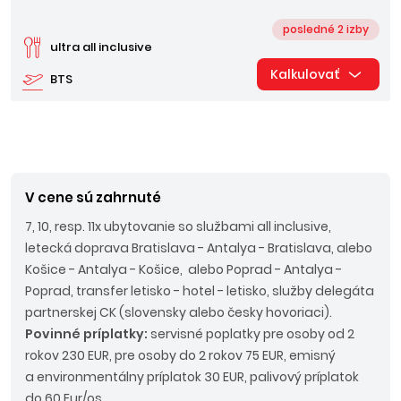
posledné 2 izby
ultra all inclusive
Kalkulovať
BTS
V cene sú zahrnuté
7, 10, resp. 11x ubytovanie so službami all inclusive,
letecká doprava Bratislava - Antalya - Bratislava, alebo
Košice - Antalya - Košice, alebo Poprad - Antalya -
Poprad, transfer letisko - hotel - letisko, služby delegáta
partnerskej CK (slovensky alebo česky hovoriaci).
Povinné príplatky:
servisné poplatky pre osoby od 2
rokov 230 EUR, pre osoby do 2 rokov 75 EUR, emisný
a environmentálny príplatok 30 EUR, palivový príplatok
do 60 Eur/os.