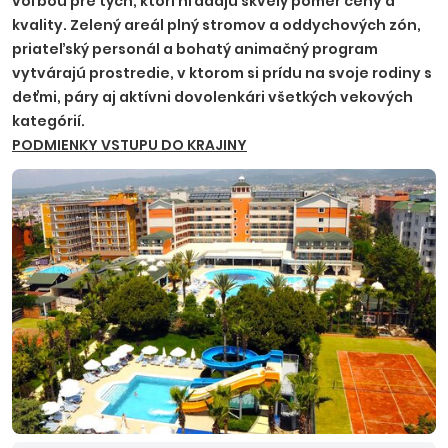
voľbou pre tých, ktorí hľadajú skvelý pomer ceny a
kvality. Zelený areál plný stromov a oddychových zón,
priateľský personál a bohatý animačný program
vytvárajú prostredie, v ktorom si prídu na svoje rodiny s
deťmi, páry aj aktívni dovolenkári všetkých vekových
kategórií.
PODMIENKY VSTUPU DO KRAJINY