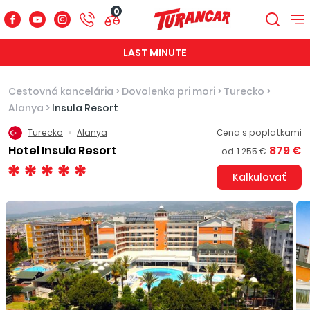
0
LAST MINUTE
Cestovná kancelária
>
Dovolenka pri mori
>
Turecko
>
Alanya
>
Insula Resort
Turecko
Alanya
Cena s poplatkami
Hotel Insula Resort
879 €
od
1 255 €
Kalkulovať