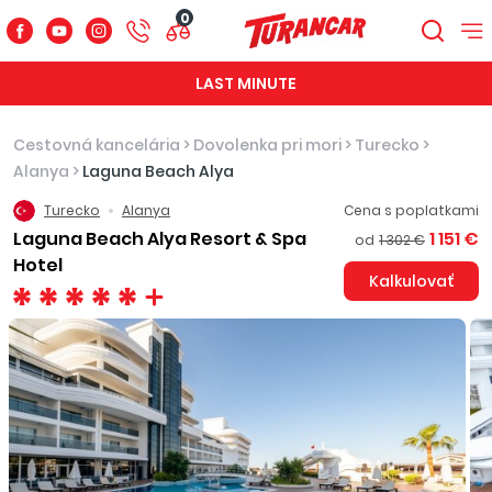
0
LAST MINUTE
Cestovná kancelária
>
Dovolenka pri mori
>
Turecko
>
Alanya
>
Laguna Beach Alya
Turecko
Alanya
Cena s poplatkami
Laguna Beach Alya Resort & Spa
1 151 €
od
1 302 €
Hotel
Kalkulovať