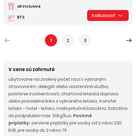
all inclusive
Kalkulovať
BTS
1
2
3
V cene sú zahrnuté
ubytovanie na zvolený počet nocí s vybraným
stravovaním, delegát alebo asistenčná služba,
poistenie insolventnosti, chartrová letecká doprava
alebo pravidelná linka z vybraného letiska, transfer
letisko - hotel - letisko, malá príručná batožina, batožina
do podpalubia max. 20kg/kus.
Povinné
príplatky:
servisné poplatky pre osoby od 2 rokov 230
EUR, pre osoby do 2 rokov 75