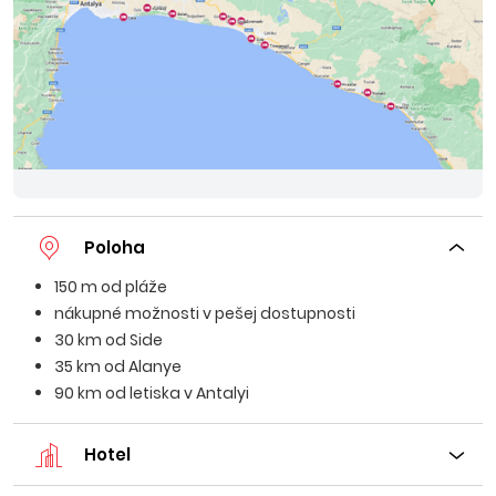
Poloha
150 m od pláže
nákupné možnosti v pešej dostupnosti
30 km od Side
35 km od Alanye
90 km od letiska v Antalyi
Hotel