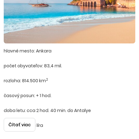
hlavné mesto: Ankara
počet obyvateľov: 83,4 mil.
2
rozloha: 814.500 km
časový posun: + 1 hod.
doba letu: cca 2 hod. 40 min. do Antalye
Čítať viac
mena: turecká líra