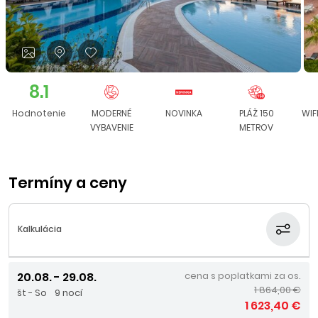
8.1
Hodnotenie
MODERNÉ
NOVINKA
PLÁŽ 150
WIF
VYBAVENIE
METROV
Termíny a ceny
Kalkulácia
20.08. - 29.08.
cena s poplatkami za os.
1 864,00 €
št - So
9 nocí
1 623,40 €