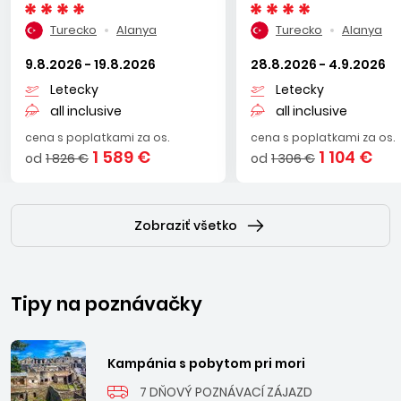
Alanya: Okurcalar, Avsallar, Turkler, Payallar, Konakli. Transfer
Turecko
Alanya
Turecko
Alanya
z letiska v Antalyi do Alanye trvá približne 3 hod.
9.8.2026 - 19.8.2026
28.8.2026 - 4.9.2026
Letecky
Letecky
all inclusive
all inclusive
cena s poplatkami za os.
cena s poplatkami za os.
1 589 €
1 104 €
od
1 826 €
od
1 306 €
Zobraziť všetko
Tipy na poznávačky
Kampánia s pobytom pri mori
7 DŇOVÝ POZNÁVACÍ ZÁJAZD