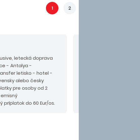
1
2
3
V cene nie sú zahrn
nclusive, letecká doprava
Odporúčaný doplatok:
ice - Antalya -
alebo PLUS.
nsfer letisko - hotel -
ovensky alebo česky
latky pre osoby od 2
, emisný
ý príplatok do 60 Eur/os.