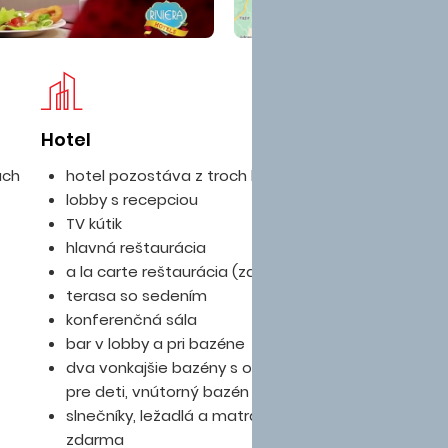
Hotel
Iz
ach
hotel pozostáva z troch blokov
lobby s recepciou
TV kútik
hlavná reštaurácia
a la carte reštaurácia (za poplatok)
terasa so sedením
konferenčná sála
bar v lobby a pri bazéne
dva vonkajšie bazény s oddelenou časťou
pre deti, vnútorný bazén v bloku C
slnečníky, ležadlá a matrace pri bazéne
zdarma