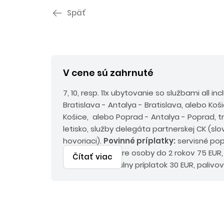
Späť
V cene sú zahrnuté
7, 10, resp. 11x ubytovanie so službami all i
Bratislava - Antalya - Bratislava, alebo Koš
Košice, alebo Poprad - Antalya - Poprad, tra
letisko, služby delegáta partnerskej CK (sl
hovoriaci).
Povinné príplatky:
servisné pop
rokov 230 EUR, pre osoby do 2 rokov 75 EUR
Čítať viac
a environmentálny príplatok 30 EUR, palivov