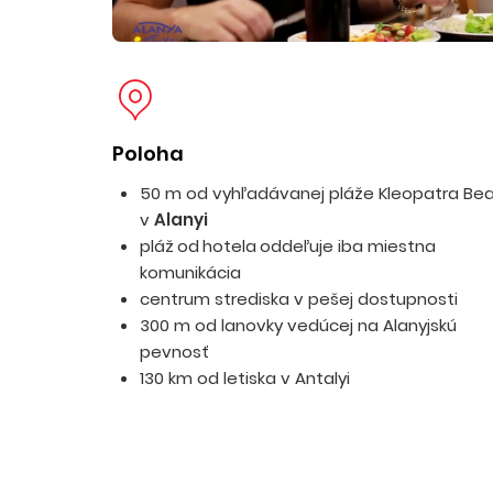
Poloha
50 m od vyhľadávanej pláže Kleopatra Be
v
Alanyi
pláž
od
hotela
oddeľuje iba miestna
komunikácia
centrum strediska v pešej dostupnosti
300 m od lanovky vedúcej na Alanyjskú
pevnosť
130 km od letiska v Antalyi