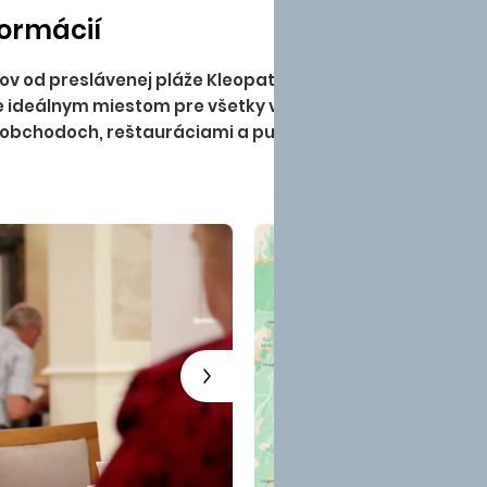
formácií
ov od preslávenej pláže Kleopatra Beach. Hotel od pláže 
 ideálnym miestom pre všetky vekové kategórie, ktoré tú
h obchodoch, reštauráciami a pulzujúcim životom v centr