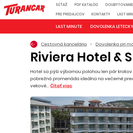
SÚŤAŽ
PDF KATALÓG
DOUBYTOVANIE
PRE PREDAJCOV
KONTAKTY
LAST MI
LAST MINUTE
DOVOLENKA LETECK
Cestovná kancelária
Dovolenka pri mo
Riviera Hotel & 
Hotel sa pýši výbornou polohou len pár krokov 
pobrežná promenáda ideálna na večerné prec
vekové...
Čítať viac