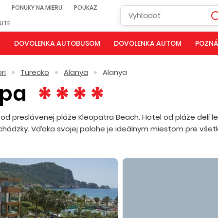
PONUKY NA MIERU
POUKAZ
NUTE
Y
DOVOLENKA AUTOBUSOM
DOVOLENKA AUTOM
POZNÁ
ri
Turecko
Alanya
Alanya
Spa
od preslávenej pláže Kleopatra Beach. Hotel od pláže delí l
hádzky. Vďaka svojej polohe je ideálnym miestom pre všet