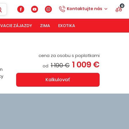
0
Kontaktujte nás
VACIE ZÁJAZDY
ZIMA
EXOTIKA
cena za osobu s poplatkami
1 009 €
1 190 €
od
en
ky
Kalkulovať