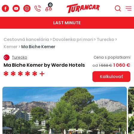
0
LAST MINUTE
Cestovná kancelária
>
Dovolenka pri mori
>
Turecko
>
Kemer
>
Ma Biche Kemer
Turecko
Cena s poplatkami
Ma Biche Kemer by Werde Hotels
1 060 €
od
1 568 €
Kalkulovať