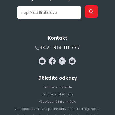
stovky aktivít zabezpečujú, že deti sa nikdy nebudú nudiť – a
rodičia si môžu skutočne oddýchnuť. Mnohé hotely majú
dokonca detské izby s videohrámi, kinom či bowlingom.
Užitočné informácie a cestovateľské
tipy
Kontakt
+421 914 111 777
Základné informácie o krajine
Hlavné mesto
: Ankara (5,7 milióna obyvateľov)
Mena
: turecká líra (TRY)
Tip:
V turistických oblastiach sa dá platiť aj eurami alebo
Dôležité odkazy
kartou, no kurz býva nevýhodný. Odporúčame platiť
Zmluva o zájazde
kartou alebo si vymeniť peniaze v oficiálnych
Zmluva o službách
zmenárňach.
Počet obyvateľov
: približne 85 miliónov
Všeobecné informácie
Časový posun
: +1 hodina oproti Slovensku (v lete aj v
Všeobecné zmluvné podmienky účasti na zájazdoch
zime)