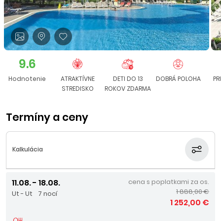
9.6
Hodnotenie
ATRAKTÍVNE
DETI DO 13
DOBRÁ POLOHA
PR
STREDISKO
ROKOV ZDARMA
Termíny a ceny
Kalkulácia
11.08. - 18.08.
cena s poplatkami za os.
1 888,00 €
Ut - Ut
7 nocí
1 252,00 €