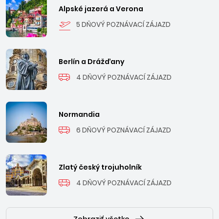
Chorvátsku
tu dostanete päťhviezdičkový all-inclusive
Alpské jazerá a Verona
rezort s neobmedzeným jedlom, nápojmi, aquaparkami,
5 DŇOVÝ POZNÁVACÍ ZÁJAZD
animáciami a wellness zónami. Turecké all-inclusive nie je
len o raňajkách a večerách – je to koncept, kde máte k
dispozícii bohaté bufety celý deň, nápoje bez obmedzení,
Berlín a Drážďany
bazény, vodné šmykľavky a profesionálnu starostlivosť o
4 DŇOVÝ POZNÁVACÍ ZÁJAZD
deti, to všetko v cene.
2. Luxusné rezorty svetového štandardu
Normandia
Turecké hotely patria medzi najmodernejšie a najlepšie
6 DŇOVÝ POZNÁVACÍ ZÁJAZD
vybavené v Stredomorí
. Obrovské areály s vlastnými
plážami, niekoľkými bazénmi, aquaparkami pre deti,
špičkovými spa centrami, fitness zónami a širokým
výberom reštaurácií vytvárajú pocit dovolenky bez starostí.
Zlatý český trojuholník
4 DŇOVÝ POZNÁVACÍ ZÁJAZD
3. Dostupnosť a pohodlie
Do Turecka sa dostanete jednoducho –
priame lety z