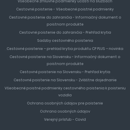
Všeobecné zmluvné podmienky účasti na službách
Jazyk
: turečtina – v turistických oblastiach sa bez
Cestovné poistenie - Všeobecné poistné podmienky
problémov dorozumiete anglicky, niekde aj nemecky či
Cestovné poistenie do zahraničia - Informačný dokument o
rusky. V all-inclusive rezortoch často pracuje personál
poistnom produkte
hovoriaci po slovensky alebo česky.
Cestovné poistenie do zahraničia - Prehľad krytia
Dĺžka letu
: približne 3 hodiny z Bratislavy alebo Košíc
Elektrina
: 230 V / 50 Hz – rovnaké zásuvky ako na
Sadzby cestovného poistenia
Slovensku (typ C a F), adaptér nepotrebujete
Cestovné poistenie – prehlad krytia produktu CP PLUS – novinka
Cestovné poistenie na Slovensku - Informačný dokument o
Doprava a letiská
poistnom produkte
Hlavné letiská pre turistov
: Antalya (najväčšie),
Cestovné poistenie na Slovensku - Prehľad krytia
Dalaman, Bodrum
Cestovné poistenie na Slovensku - Zvláštne dojednanie
Transfer z letiska
: Organizovaný transfer cestovnou
Všeobecné poistné podmienky cestovného poistenia k poisteniu
kanceláriou je najpohodlnejší, zvyčajne v cene zájazdu.
vozidla
Alternatívne taxi alebo prenájom auta.
Ochrana osobných údajov pre poistenie
Ochrana osobných údajov
Tip
: Letisko v Antalyi je veľké a moderne vybavené,
Verejný prísľub - Covid
pripravte sa na kontrolu batožiny pri odlete.