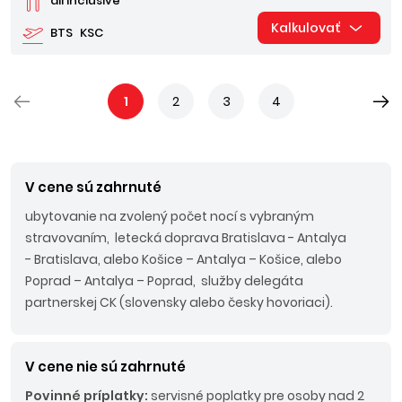
all inclusive
Kalkulovať
BTS
KSC
1
2
3
4
V cene sú zahrnuté
ubytovanie na zvolený počet nocí s vybraným
stravovaním, letecká doprava Bratislava - Antalya
- Bratislava, alebo Košice – Antalya – Košice, alebo
Poprad – Antalya – Poprad, služby delegáta
partnerskej CK (slovensky alebo česky hovoriaci).
V cene nie sú zahrnuté
Povinné príplatky:
servisné poplatky pre osoby nad 2