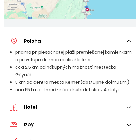
Poloha
priamo pri piesočnatej pláži premiešanej kamienkami
a pri vstupe do mora s okruhliakmi
cca 2,5 km od nákupných možností mestečka
Göynük
5 km od centra mesta Kemer (dostupné dolmušmi)
cca 55 km od medzinárodného letiska v Antalyi
Hotel
Izby