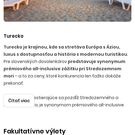
Turecko
Turecko je krajinou, kde sa stretáva Európa s Áziou,
luxus s dostupnosťou a história s modernou turistikou
.
Pre slovenských dovolenkárov
predstavuje synonymum
prémiového all-inclusive zážitku pri Stredozemnom
mori
– a to za ceny, ktoré konkurencia len ťažko dokáže
prekonať.
Turecko, rozprestierajúce sa pozdĺž Stredozemného a
Čítať viac
Egejského mora, je synonymom prémiového all-inclusive
zážitku.
Azúrové more s teplotou až 28 °C v lete, stovky
kilometrov piesočnatých aj štrkovitých pláží a slnko,
ktoré svieti viac ako 300 dní v roku
– to všetko nájdete len
Fakultatívne výlety
3 hodiny letu z Bratislavy alebo Košíc. Či už sa rozhodnete