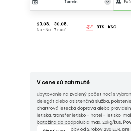
Termín
Poč
23.08. - 30.08.
BTS
KSC
Ne - Ne
7 nocí
V cene sú zahrnuté
ubytovanie na zvolený počet nocí s vybra
delegát alebo asistenčná služba, poistenie
chartrová letecká doprava alebo pravideln
letiska, transfer letisko - hotel - letisko, m
batožina do podpalubia max. 20kg/kus.
Pov
poplatky pre osoby od 2 rokov 230 EUR, pre