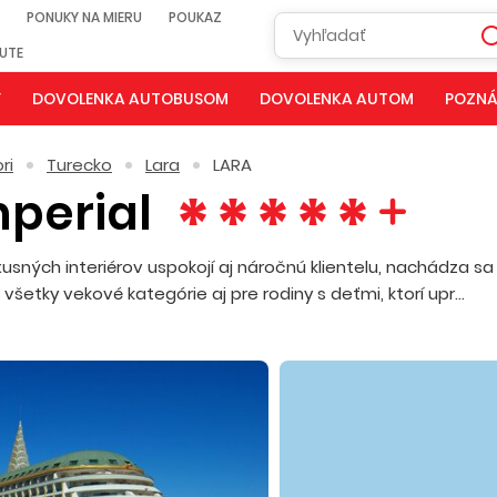
PONUKY NA MIERU
POUKAZ
NUTE
Y
DOVOLENKA AUTOBUSOM
DOVOLENKA AUTOM
POZNÁ
ri
Turecko
Lara
LARA
mperial
usných interiérov uspokojí aj náročnú klientelu, nachádza sa
všetky vekové kategórie aj pre rodiny s deťmi, ktorí upr...