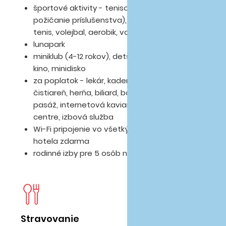
športové aktivity - tenisový kurt (depozit za
požičanie príslušenstva), šípky, stolný
tenis, volejbal, aerobik, vodné hry
lunapark
miniklub (4-12 rokov), detské ihrisko, detské
kino, minidisko
za poplatok - lekár, kaderníctvo,
čistiareň, herňa, biliard, bowling, obchodná
pasáž, internetová kaviareň, vírivka v spa
centre, izbová služba
Wi-Fi pripojenie vo všetkých priestoroch
hotela zdarma
rodinné izby pre 5 osôb na vyžiadanie
Stravovanie
D