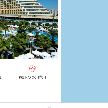
L
PRE NÁROČNÝCH
BLíZKO LETISKA