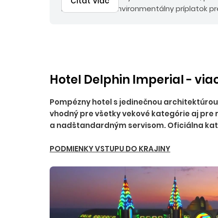
Čítať viac
EUR, emisný a environmentálny príplatok pr
EUR, pri chartrovej doprave palivový prípla
Hotel Delphin Imperial - via
Pompézny hotel s jedinečnou architektúro
vhodný pre všetky vekové kategórie aj pre r
a nadštandardným servisom. Oficiálna kate
PODMIENKY VSTUPU DO KRAJINY