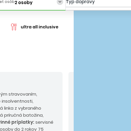
Typ dopravy
et osôb
2 osoby
cen
ultra all inclusive
V cene nie sú zahrn
ným stravovaním,
Odporúčaný doplatok:
 insolventnosti,
poistenie KOMFORT alebo
á linka z vybraného
alá príručná batožina,
inné príplatky:
servisné
 osoby do 2 rokov 75