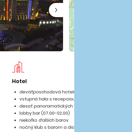
Hotel
Iz
deväťposchodová hotelová budova
vstupná hala s recepciou
desať panoramatických výťahov
lobby bar (07.00-02.00)
niekoľko ďalších barov
nočný klub s barom a diskotékou