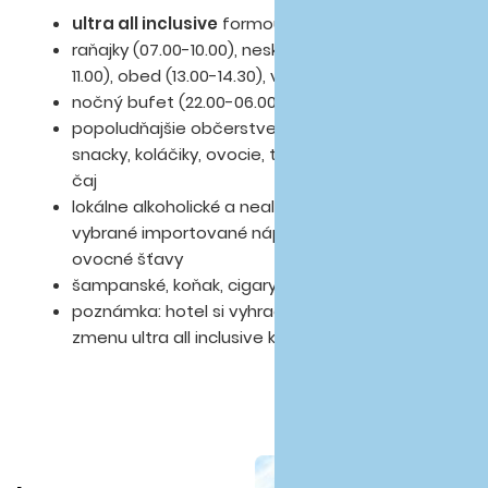
ultra all inclusive
formou bufetových stolov
le
raňajky (07.00-10.00), neskoré raňajky (10.00-
11.00), obed (13.00-14.30), večera (19.00-21.30)
nočný bufet (22.00-06.00)
popoludňajšie občerstvenie - zmrzlina,
snacky, koláčiky, ovocie, turecké placky, káva,
čaj
lokálne alkoholické a nealkoholické nápoje,
vybrané importované nápoje, čerstvé
ovocné šťavy
šampanské, koňak, cigary za poplatok
poznámka: hotel si vyhradzuje právo na
zmenu ultra all inclusive konceptu