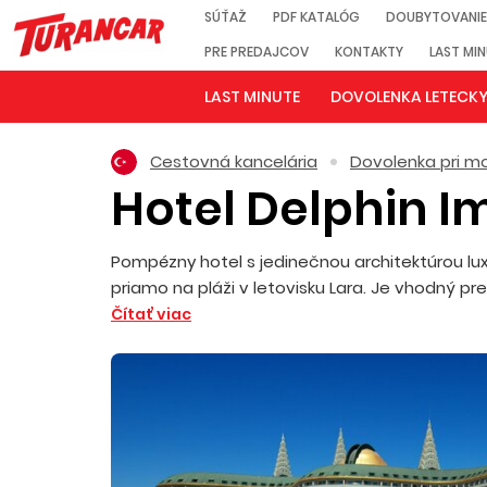
SÚŤAŽ
PDF KATALÓG
DOUBYTOVANIE
PRE PREDAJCOV
KONTAKTY
LAST MI
LAST MINUTE
DOVOLENKA LETECK
Cestovná kancelária
Dovolenka pri mo
Hotel Delphin I
Pompézny hotel s jedinečnou architektúrou lux
priamo na pláži v letovisku Lara. Je vhodný pre 
Čítať viac