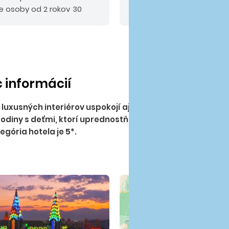
e osoby od 2 rokov 30
tok max. do 60 EUR.
c informácií
u
luxusných interiérov
uspokojí aj náročnú klientelu, nach
odiny s deťmi, ktorí uprednostňujú dovolenku s vynikajúci
gória hotela je 5*.