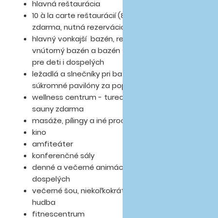
hlavná reštaurácia
10 à la carte reštaurácií (8 z nich 1x za pobyt
zdarma, nutná rezervácia)
hlavný vonkajší bazén, relaxačný bazén,
vnútorný bazén a bazén so šmykľavkami
pre deti i dospelých
ležadlá a slnečníky pri bazéne zdarma,
súkromné pavilóny za poplatok
wellness centrum - turecké kúpele a
sauny zdarma
masáže, pílingy a iné procedúry za poplatok
kino
amfiteáter
konferenčné sály
denné a večerné animácie pre deti aj
dospelých
večerné šou, niekoľkokrát do týždňa živá
hudba
fitnescentrum