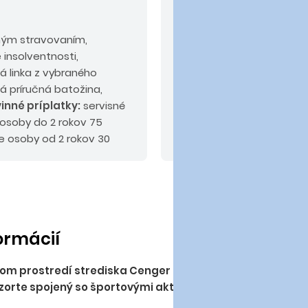
V cene nie sú zahrn
ným stravovaním,
Odporúčaný doplatok:
k
 insolventnosti,
alebo PLUS.
á linka z vybraného
alá príručná batožina,
inné príplatky:
servisné
 osoby do 2 rokov 75
e osoby od 2 rokov 30
tok max. do 60 EUR.
formácií
om prostredí strediska Cenger blízko známeho letoviska S
zorte spojený so športovými aktivitami a s kúpaním v 