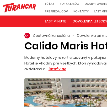
SÚŤAŽ
PDF KATALÓG
DOUBYTOVANIE
PRE PREDAJCOV
KONTAKTY
LAST MI
LAST MINUTE
DOVOLENKA LETECK
Cestovná kancelária
Dovolenka pri mo
Calido Maris Ho
Moderný hotelový rezort situovaný v pokojnom
Hotel je vhodný pre všetkých, ktorí vyhľadáv
aktivitami a...
Čítať viac