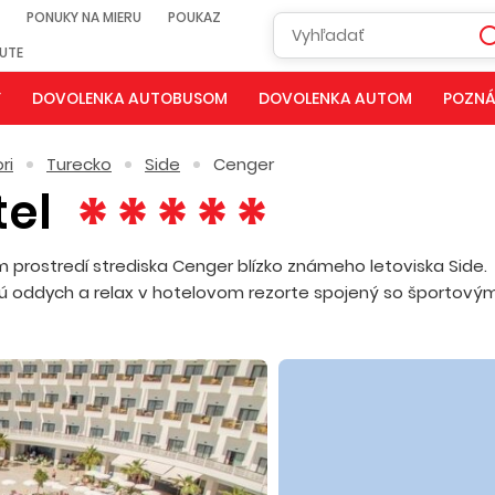
PONUKY NA MIERU
POUKAZ
NUTE
Y
DOVOLENKA AUTOBUSOM
DOVOLENKA AUTOM
POZNÁ
ri
Turecko
Side
Cenger
tel
 prostredí strediska Cenger blízko známeho letoviska Side.
ajú oddych a relax v hotelovom rezorte spojený so športovým