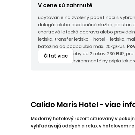
V cene sú zahrnuté
ubytovanie na zvolený počet nocí s vybra
delegát alebo asistenčná služba, poistenie
chartrová letecká doprava alebo pravideln
letiska, transfer letisko - hotel - letisko, m
batožina do podpalubia max. 20kg/kus.
Pov
poplatky pre osoby od 2 rokov 230 EUR, pre
Čítať viac
EUR, emisný a environmentálny príplatok pr
EUR, pri chartrovej doprave palivový prípla
Calido Maris Hotel - viac in
Moderný hotelový rezort situovaný v pokojn
vyhľadávajú oddych a relax v hotelovom re