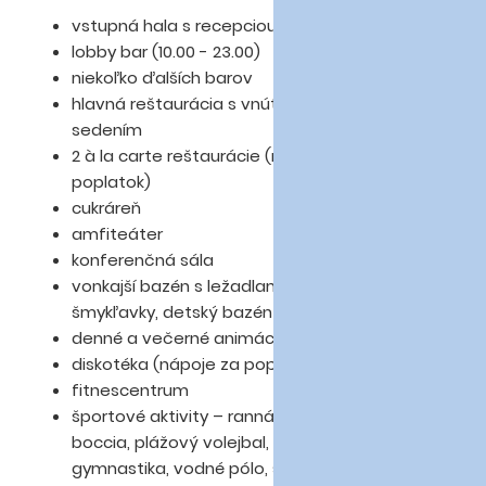
vstupná hala s recepciou
lobby bar (10.00 - 23.00)
niekoľko ďalších barov
hlavná reštaurácia s vnútorným aj vonkajším
sedením
2 à la carte reštaurácie (nutná rezervácia, za
poplatok)
cukráreň
amfiteáter
konferenčná sála
vonkajší bazén s ležadlami a slnečníkmi,
šmykľavky, detský bazén so šmykľavkou
denné a večerné animácie
diskotéka (nápoje za poplatok)
fitnescentrum
športové aktivity – ranná gymnastika,
boccia, plážový volejbal, basketbal, vodná
gymnastika, vodné pólo, stolný tenis a šípky