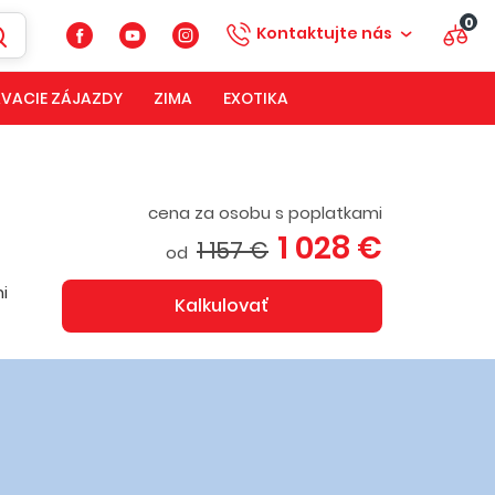
0
Kontaktujte nás
VACIE ZÁJAZDY
ZIMA
EXOTIKA
cena za osobu s poplatkami
1 028 €
1 157 €
od
i
Kalkulovať