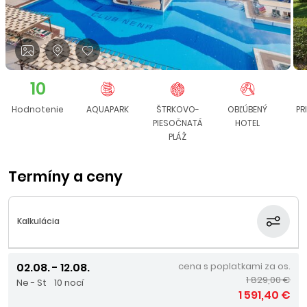
10
Hodnotenie
AQUAPARK
ŠTRKOVO-
OBĽÚBENÝ
PR
PIESOČNATÁ
HOTEL
PLÁŽ
Termíny a ceny
Kalkulácia
02.08. - 12.08.
cena s poplatkami za os.
1 829,00 €
Ne - St
10 nocí
1 591,40 €