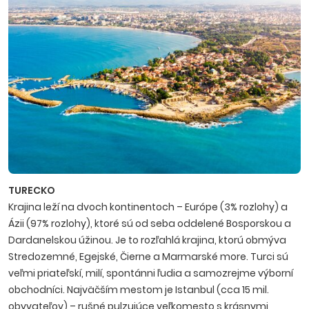
TURECKO
Krajina leží na dvoch kontinentoch – Európe (3% rozlohy) a
Ázii (97% rozlohy), ktoré sú od seba oddelené Bosporskou a
Dardanelskou úžinou. Je to rozľahlá krajina, ktorú obmýva
Stredozemné, Egejské, Čierne a Marmarské more. Turci sú
veľmi priateľskí, milí, spontánni ľudia a samo­zrejme výborní
obchodníci. Najväčším mestom je Istanbul (cca 15 mil.
obyvateľov) – rušné pulzujúce veľkomesto s krásnymi