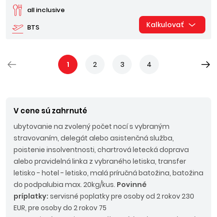
all inclusive
Kalkulovať
BTS
1
2
3
4
V cene sú zahrnuté
ubytovanie na zvolený počet nocí s vybraným
stravovaním, delegát alebo asistenčná služba,
poistenie insolventnosti, chartrová letecká doprava
alebo pravidelná linka z vybraného letiska, transfer
letisko - hotel - letisko, malá príručná batožina, batožina
do podpalubia max. 20kg/kus.
Povinné
príplatky:
servisné poplatky pre osoby od 2 rokov 230
EUR, pre osoby do 2 rokov 75