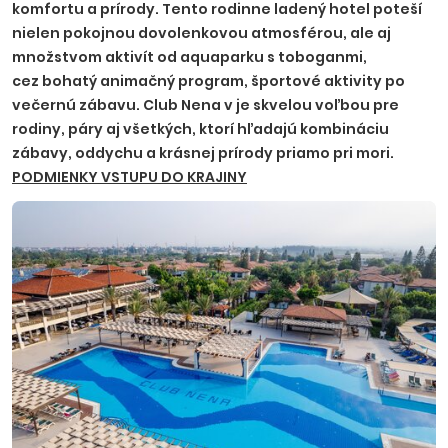
komfortu a prírody. Tento rodinne ladený hotel poteší
nielen pokojnou dovolenkovou atmosférou, ale aj
množstvom aktivít od aquaparku s toboganmi,
cez bohatý animačný program, športové aktivity po
večernú zábavu. Club Nena v je skvelou voľbou pre
rodiny, páry aj všetkých, ktorí hľadajú kombináciu
zábavy, oddychu a krásnej prírody priamo pri mori.
PODMIENKY VSTUPU DO KRAJINY