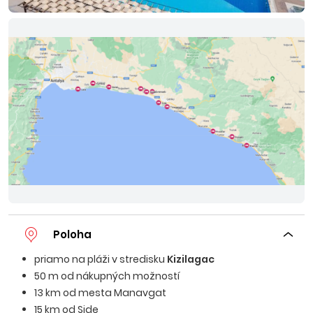
Poloha
priamo na pláži v stredisku
Kizilagac
50 m od nákupných možností
13 km od mesta Manavgat
15 km od Side