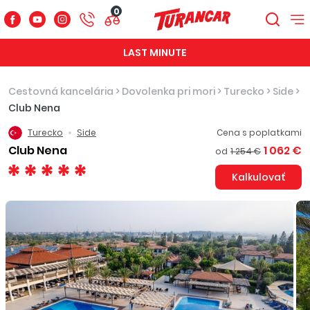
0
LAST MINUTE
Cestovná kancelária
>
Dovolenka pri mori
>
Turecko
>
Side
>
Club Nena
Turecko
Side
Cena s poplatkami
Club Nena
1 062 €
od
1 254 €
Kalkulovať