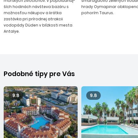
morských živočíchov. V popoludňaj­
smaragdovo zelených vodác
hotelmi s kva­litnými službami. Strediská patriace do oblasti
ších hodinách návšteva bazáru s
hrady Oymapinar obklopen
Side: Gündogdu, Colakli, Evrenseki, Kumköy, Titreyengöl,
možnosťou nákupov a krát­ka
pohorím Taurus.
Kizilagac, Kizilot. Transfer z le­tiska v Antalyi do Side trvá
zastávka pri prírodnej atrakcii
približne 1 hod. 15 minút.
vodopády Düden v blízkosti mesta
Antalye.
Podobné tipy pre Vás
9.8
9.8