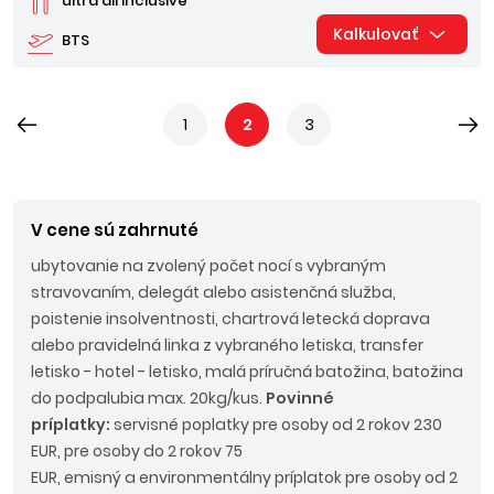
ultra all inclusive
Kalkulovať
BTS
1
2
3
V cene sú zahrnuté
ubytovanie na zvolený počet nocí s vybraným
stravovaním, delegát alebo asistenčná služba,
poistenie insolventnosti, chartrová letecká doprava
alebo pravidelná linka z vybraného letiska, transfer
letisko - hotel - letisko, malá príručná batožina, batožina
do podpalubia max. 20kg/kus.
Povinné
príplatky:
servisné poplatky pre osoby od 2 rokov 230
EUR, pre osoby do 2 rokov 75
EUR, emisný a environmentálny príplatok pre osoby od 2