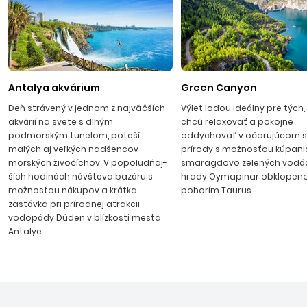
Letecké zá­jazdy sú realizované s odletmi z Bratislavy, Košíc
a Popradu na letisko v Antalyi.
Side
Side patrí medzi najvyhľadávanejšie turecké letoviská na
prežitie vysnívanej dovolenky. Leží na brehoch
Stredozemného mora cca 65 km východne od Antalye.
Antalya akvárium
Green Canyon
Milovníci histórie tu môžu obdivovať Apollónov chrám,
Deň strávený v jednom z najväčších
Výlet loďou ideálny pre tých, 
amfiteáter z 2. storočia, bývalé rímske kúpele a ďalšie
ak­várií na svete s dlhým
chcú relaxovať a pokojne
pamiatky. Stredisko je známe upravenými piesočnatými
podmorským tunelom, poteší
oddychovať v očarujúcom s
pláža­mi s pozvoľným vstupom do mora a modernými
malých aj veľkých nadšencov
prírody s možnosťou kúpani
morských živočíchov. V popoludňaj­
smaragdovo zelených vodác
hotelmi s kva­litnými službami. Strediská patriace do oblasti
ších hodinách návšteva bazáru s
hrady Oymapinar obklopen
Side: Gündogdu, Colakli, Evrenseki, Kumköy, Titreyengöl,
možnosťou nákupov a krát­ka
pohorím Taurus.
Kizilagac, Kizilot. Transfer z le­tiska v Antalyi do Side trvá
zastávka pri prírodnej atrakcii
približne 1 hod. 15 minút.
vodopády Düden v blízkosti mesta
Antalye.