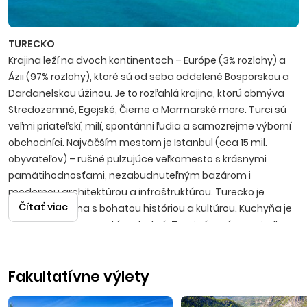
TURECKO
Krajina leží na dvoch kontinentoch – Európe (3% rozlohy) a
Ázii (97% rozlohy), ktoré sú od seba oddelené Bosporskou a
Dardanelskou úžinou. Je to rozľahlá krajina, ktorú obmýva
Stredozemné, Egejské, Čierne a Marmarské more. Turci sú
veľmi priateľskí, milí, spontánni ľudia a samo­zrejme výborní
obchodníci. Najväčším mestom je Istanbul (cca 15 mil.
obyvateľov) – rušné pulzujúce veľkomesto s krásnymi
pamätihodnosťami, nezabudnuteľným bazá­rom i
modernou architektúrou a infraštruktúrou. Turecko je
Čítať viac
nádherná krajina s bohatou históriou a kultúrou. Kuchyňa je
mimoriadne rozmanitá a chutná, Turci sú v príprave jedla
skutoční špecialisti. Známy je tiež lahodný čaj, silná káva i
anízová pálenka raki. Ak si vyberiete Turecko za destináciu, či
Fakultatívne výlety
už s First minute zľavami alebo ako Last minute dovolenku,
objavíte prekrásnu krajinu, do ktorej sa vždy radi vrátite.