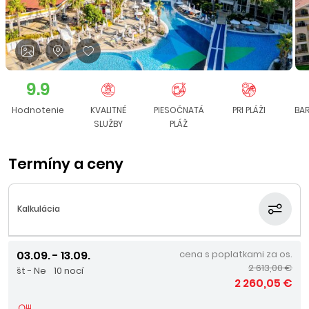
9.9
Hodnotenie
KVALITNÉ
PIESOČNATÁ
PRI PLÁŽI
BAR
SLUŽBY
PLÁŽ
Termíny a ceny
Kalkulácia
03.09. - 13.09.
cena s poplatkami za os.
2 613,00 €
št - Ne
10 nocí
2 260,05 €