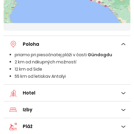
Poloha
priamo pri piesočnatej pláži v časti
Gündogdu
2 km od nákupných možností
12 km od Side
55 km od letiskav Antalyi
Hotel
Izby
Pláž