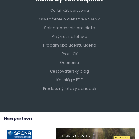
Certifikát poistenia
Osvedčenie o členstve v SACKA
Splnomocnenie pre dieťa
Prvýkrát na letisku
Hľadám spolucestujúceho
Profil CK
Ocenenia
Cestovateľský blog
Katalóg v PDF
Predbežný letový poriadok
Naši partneri