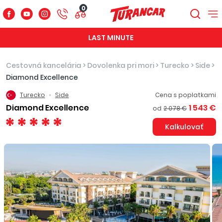
0
LAST MINUTE
Cestovná kancelária
>
Dovolenka pri mori
>
Turecko
>
Side
>
Diamond Excellence
Turecko
Side
Cena s poplatkami
Diamond Excellence
1 543 €
od
2 078 €
Kalkulovať