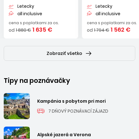
Letecky
Letecky
all inclusive
all inclusive
cena s poplatkami za os.
cena s poplatkami za os.
1 635 €
1 562 €
od
1 880 €
od
1 794 €
Zobraziť všetko
Tipy na poznávačky
Kampánia s pobytom pri mori
7 DŇOVÝ POZNÁVACÍ ZÁJAZD
Alpské jazerá a Verona