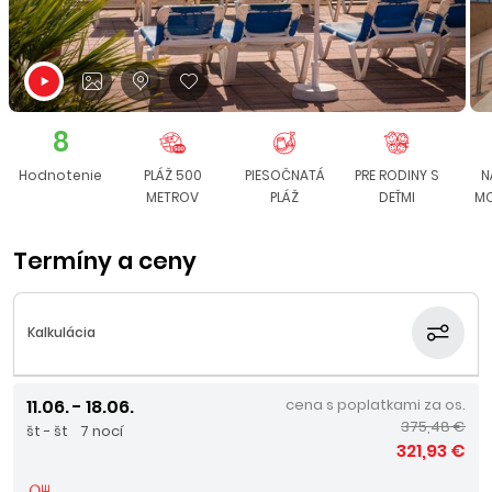
8
Hodnotenie
PLÁŽ 500
PIESOČNATÁ
PRE RODINY S
N
METROV
PLÁŽ
DEŤMI
MO
Termíny a ceny
Kalkulácia
11.06. - 18.06.
cena s poplatkami za os.
375,48 €
št - št
7 nocí
321,93 €