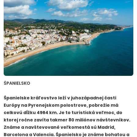
ŠPANIELSKO
Španielske kráľovstvo leží v juhozápadnej časti
Európy na Pyrenejskom polostrove, pobrežie má
celkovú dĺžku 4964 km. Je to turistická veľmoc, do
ktorej ročne zavíta takmer 80 miliónov návštevníkov.
Známe a navštevované veľkomestá sú Madrid,
Barcelona a Valencia. Španielsko je známe bohatou a