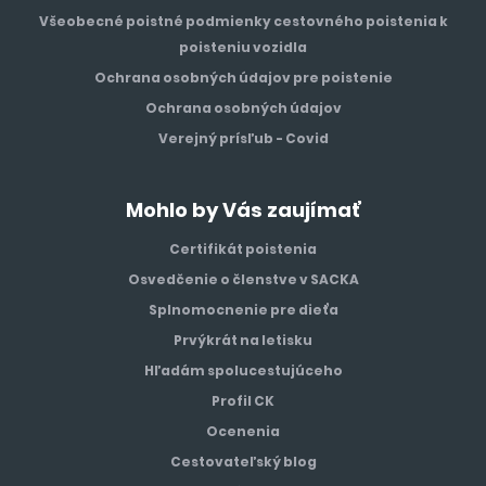
Všeobecné poistné podmienky cestovného poistenia k
poisteniu vozidla
Ochrana osobných údajov pre poistenie
Ochrana osobných údajov
Verejný prísľub - Covid
Mohlo by Vás zaujímať
Certifikát poistenia
Osvedčenie o členstve v SACKA
Splnomocnenie pre dieťa
Prvýkrát na letisku
Hľadám spolucestujúceho
Profil CK
Ocenenia
Cestovateľský blog