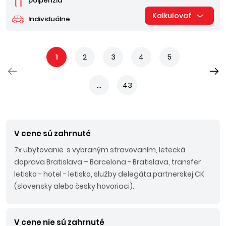
polpenzia
Kalkulovať
Individuálne
1
2
3
4
5
...
43
V cene sú zahrnuté
7x ubytovanie s vybraným stravovaním, letecká
doprava Bratislava – Barcelona - Bratislava, transfer
letisko - hotel - letisko, služby delegáta partnerskej CK
(slovensky alebo česky hovoriaci).
V cene nie sú zahrnuté