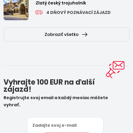
Zlatý český trojuholník
4 DŇOVÝ POZNÁVACÍ ZÁJAZD
Zobraziť všetko
Vyhrajte 100 EUR na ďalší
zájazd!
Registrujte svoj email a každý mesiac môžete
vyhrať.