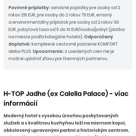
Povinné príplatky:
servisné poplatky pre osoby od 2
rokov 215 EUR, pre osoby do 2 rokov 75 EUR, emisný
a environmentálny príplatok pre osoby od 2 rokov 30
EUR, pobytová taxa od 5 do 10 EUR/osoba/pobyt (platba
na mieste podľa kategórie hotela).
Odporúčaný
doplatok:
komplexné cestovné poistenie KOMFORT
alebo PLUS.
Upozornenie:
z uvedených cien nie je
možné uplatniť zľavu pre firemných partnerov.
H-TOP Jadhe (ex Calella Palace) - viac
informácií
Moderný hotel s vysokou úrovňou poskytovaných
služieb a s kvalitnou kuchyňou leží na miernom kopci,
obkolesený upravenými parkmi a historickým centrom.