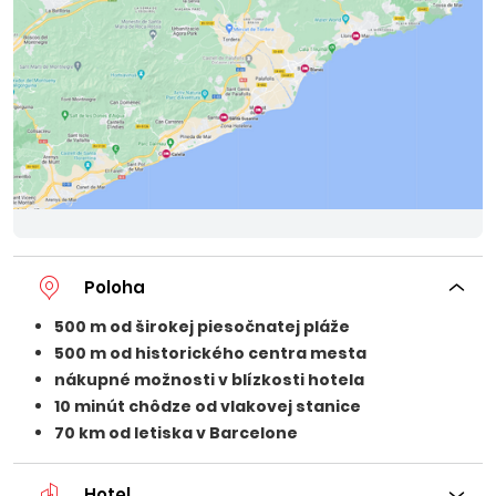
Poloha
500 m od širokej piesočnatej pláže
500 m od historického centra mesta
nákupné možnosti v blízkosti hotela
10 minút chôdze od vlakovej stanice
70 km od letiska v Barcelone
Hotel