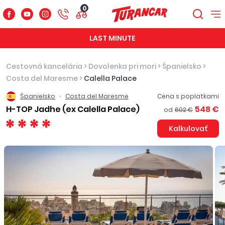
0
LAST MINUTE
Cestovná kancelária
>
Dovolenka pri mori
>
Španielsko
>
Costa del Maresme
>
Calella Palace
Španielsko
Costa del Maresme
Cena s poplatkami
H-TOP Jadhe (ex Calella Palace)
548 €
od
602 €
Kalkulovať