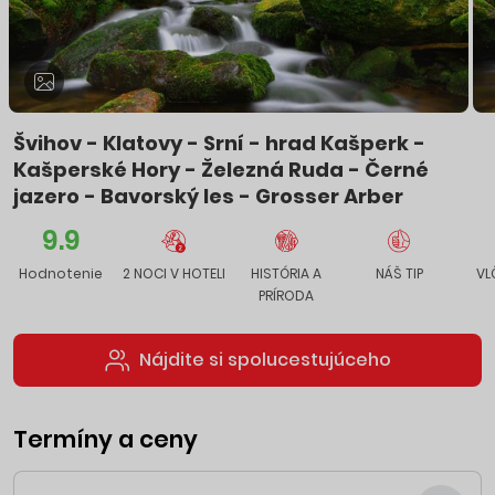
Švihov - Klatovy - Srní - hrad Kašperk -
Kašperské Hory - Železná Ruda - Černé
jazero - Bavorský les - Grosser Arber
9.9
Hodnotenie
2 NOCI V HOTELI
HISTÓRIA A
NÁŠ TIP
VL
PRÍRODA
Nájdite si spolucestujúceho
Termíny a ceny