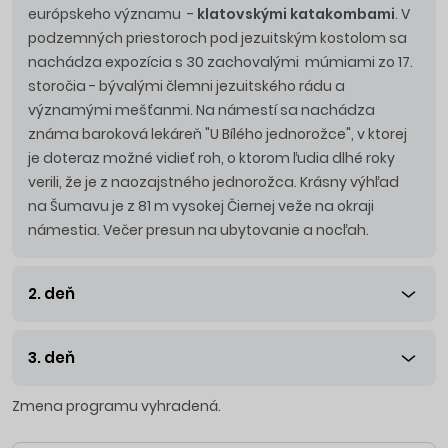
európskeho významu -
klatovskými katakombami
. V
podzemných priestoroch pod jezuitským kostolom sa
nachádza expozícia s 30 zachovalými múmiami zo 17.
storočia - bývalými člemni jezuitského rádu a
významými mešťanmi. Na námestí sa nachádza
známa baroková lekáreň "U Bílého jednorožce", v ktorej
je doteraz možné vidieť roh, o ktorom ľudia dlhé roky
verili, že je z naozajstného jednorožca. Krásny výhľad
na Šumavu je z 81 m vysokej Čiernej veže na okraji
námestia. Večer presun na ubytovanie a nocľah.
2. deň
3. deň
Zmena programu vyhradená.