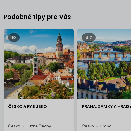
Valtice, Litomyšl
, malebné mestá a mestečká ako
Český
Krumlov, Kroměříž, Kutná Hora, Karlovy Vary
a mnoho
ďalších krásnych lokalít. Milovníci prírodných krás si prídu na
Podobné tipy pre Vás
svoje pri prechádzkach v
Českom Švajčiarsku
, v národnom
parku
Šumava
alebo pomedzi majestátne
Adršpašské
skaly
.
10
8.7
ČESKO A RAKÚSKO
PRAHA, ZÁMKY A HRAD
Česko
Južné Čechy
Česko
Praha