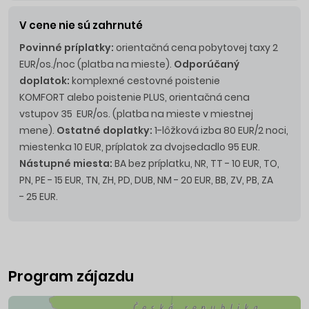
V cene nie sú zahrnuté
Povinné príplatky:
orientačná cena pobytovej taxy 2
EUR/os./noc (platba na mieste).
Odporúčaný
doplatok:
komplexné cestovné poistenie
KOMFORT alebo poistenie PLUS, orientačná cena
vstupov 35 EUR/os. (platba na mieste v miestnej
mene).
Ostatné doplatky:
1-lôžková izba 80 EUR/2 noci,
miestenka 10 EUR, príplatok za dvojsedadlo 95 EUR.
Nástupné miesta:
BA bez príplatku, NR, TT - 10 EUR, TO,
PN, PE - 15 EUR, TN, ZH, PD, DUB, NM - 20 EUR, BB, ZV, PB, ZA
- 25 EUR.
Program zájazdu