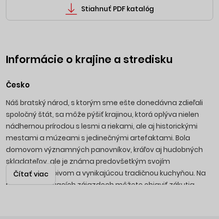
Stiahnuť PDF katalóg
Informácie o krajine a stredisku
Česko
Náš bratský národ, s ktorým sme ešte donedávna zdieľali
spoločný štát, sa môže pýšiť krajinou, ktorá oplýva nielen
nádhernou prírodou s lesmi a riekami, ale aj historickými
mestami a múzeami s jedinečnými artefaktami. Bola
domovom významných panovníkov, kráľov aj hudobných
skladateľov, ale je známa predovšetkým svojím
osviežujúcim pivom a vynikajúcou tradičnou kuchyňou. Na
Čítať viac
našich poznávacích zájazdoch môžete objaviť zákutia
hlavného mesta
Prahy
, preskúmať najkrajšie české hrady
ako
Hluboká
alebo
Karlštejn
, romantické zámky
Lednice a