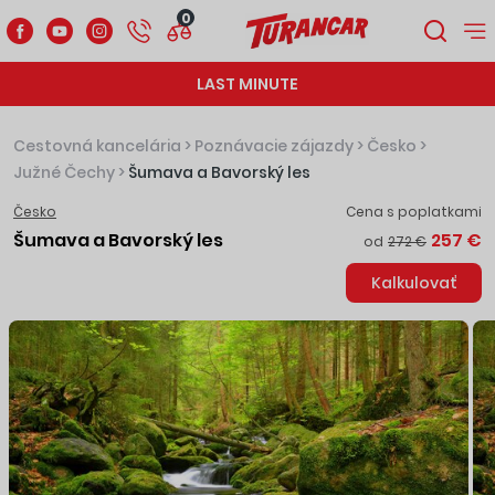
0
LAST MINUTE
Cestovná kancelária
>
Poznávacie zájazdy
>
Česko
>
Južné Čechy
>
Šumava a Bavorský les
Česko
Cena s poplatkami
Šumava a Bavorský les
257 €
od
272 €
Kalkulovať