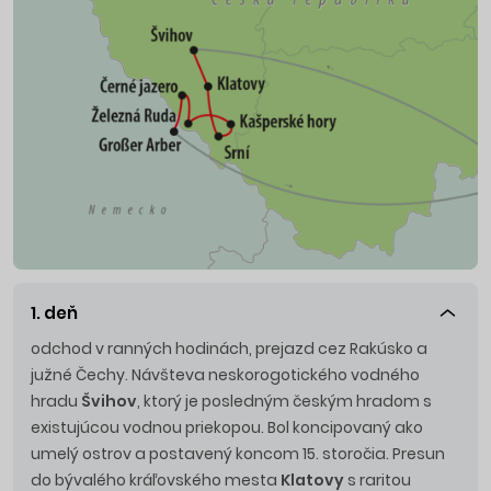
1. deň
odchod v ranných hodinách, prejazd cez Rakúsko a
južné Čechy. Návšteva neskorogotického vodného
hradu
Švihov
, ktorý je posledným českým hradom s
existujúcou vodnou priekopou. Bol koncipovaný ako
umelý ostrov a postavený koncom 15. storočia. Presun
do bývalého kráľovského mesta
Klatovy
s raritou